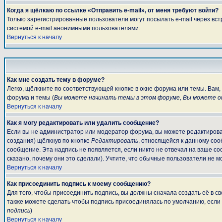
Когда я щёлкаю по ссылке «Отправить e-mail», от меня требуют войти?
Только зарегистрированные пользователи могут посылать e-mail через вс
системой e-mail анонимными пользователями.
Вернуться к началу
Как мне создать тему в форуме?
Легко, щёлкните по соответствующей кнопке в окне форума или темы. Вам
форума и темы (
Вы можете начинать темы в этом форуме, Вы можете от
Вернуться к началу
Как я могу редактировать или удалить сообщение?
Если вы не администратор или модератор форума, вы можете редактироват
создания) щёлкнув по кнопке
Редактировать
, относящейся к данному соо
сообщение. Эта надпись не появляется, если никто не отвечал на ваше с
сказано, почему они это сделали). Учтите, что обычные пользователи не мо
Вернуться к началу
Как присоединить подпись к моему сообщению?
Для того, чтобы присоединить подпись, вы должны сначала создать её в 
также можете сделать чтобы подпись присоединялась по умолчанию, если
подпись
)
Вернуться к началу