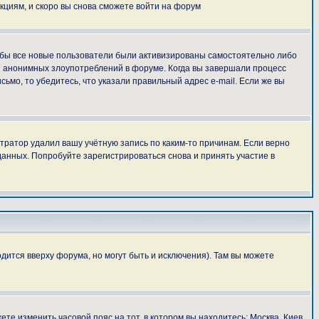
укциям, и скоро вы снова сможете войти на форум
тобы все новые пользователи были активизированы самостоятельно либо
ля анонимных злоупотреблений в форуме. Когда вы завершали процесс
сьмо, то убедитесь, что указали правильный адрес e-mail. Если же вы
тратор удалил вашу учётную запись по каким-то причинам. Если верно
анных. Попробуйте зарегистрироваться снова и принять участие в
дится вверху форума, но могут быть и исключения). Там вы можете
ете изменить часовой пояс на тот, в котором вы находитесь: Москва, Киев