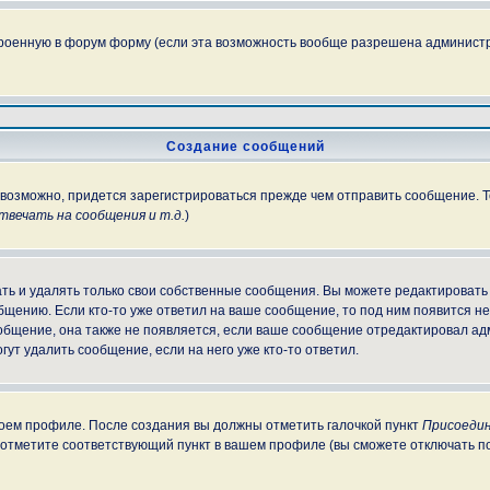
троенную в форум форму (если эта возможность вообще разрешена администр
Создание сообщений
, возможно, придется зарегистрироваться прежде чем отправить сообщение. 
вечать на сообщения и т.д.
)
ь и удалять только свои собственные сообщения. Вы можете редактировать 
бщению. Если кто-то уже ответил на ваше сообщение, то под ним появится н
ообщение, она также не появляется, если ваше сообщение отредактировал ад
гут удалить сообщение, если на него уже кто-то ответил.
своем профиле. После создания вы должны отметить галочкой пункт
Присоедин
 отметите соответствующий пункт в вашем профиле (вы сможете отключать п