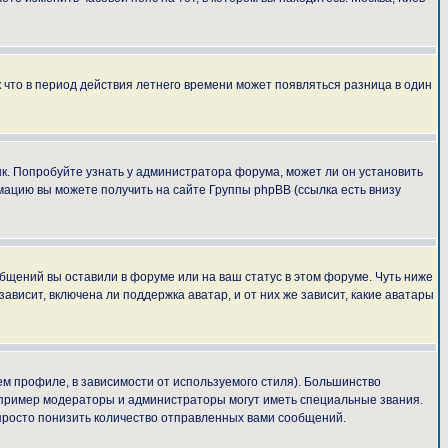
к что в период действия летнего времени может появляться разница в один
ык. Попробуйте узнать у администратора форума, может ли он установить
мацию вы можете получить на сайте Группы phpBB (ссылка есть внизу
общений вы оставили в форуме или на ваш статус в этом форуме. Чуть ниже
висит, включена ли поддержка аватар, и от них же зависит, какие аватары
м профиле, в зависимости от используемого стиля). Большинство
апример модераторы и администраторы могут иметь специальные звания.
просто понизить количество отправленных вами сообщений.