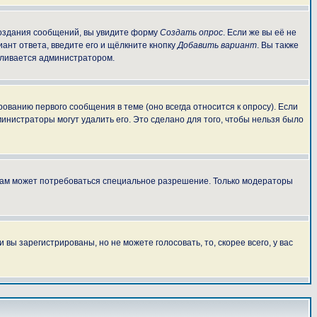
 создания сообщений, вы увидите форму
Создать опрос
. Если же вы её не
иант ответа, введите его и щёлкните кнопку
Добавить вариант
. Вы также
авливается администратором.
ованию первого сообщения в теме (оно всегда относится к опросу). Если
министраторы могут удалить его. Это сделано для того, чтобы нельзя было
 вам может потребоваться специальное разрешение. Только модераторы
ы зарегистрированы, но не можете голосовать, то, скорее всего, у вас