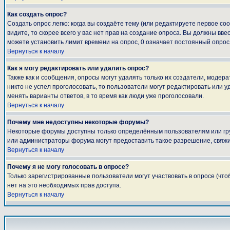
Как создать опрос?
Создать опрос легко: когда вы создаёте тему (или редактируете первое с
видите, то скорее всего у вас нет прав на создание опроса. Вы должны вве
можете установить лимит времени на опрос, 0 означает постоянный опрос
Вернуться к началу
Как я могу редактировать или удалить опрос?
Также как и сообщения, опросы могут удалять только их создатели, модер
никто не успел проголосовать, то пользователи могут редактировать или у
менять варианты ответов, в то время как люди уже проголосовали.
Вернуться к началу
Почему мне недоступны некоторые форумы?
Некоторые форумы доступны только определённым пользователям или груп
или администраторы форума могут предоставить такое разрешение, свяжи
Вернуться к началу
Почему я не могу голосовать в опросе?
Только зарегистрированные пользователи могут участвовать в опросе (что
нет на это необходимых прав доступа.
Вернуться к началу