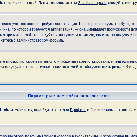
быть присвоен новый. Для этого кликните на
Я забыл пароль
, следуйте инстр
но, ваша учетная запись требует активизации. Некоторые форумы требуют, ч
причина, по которой требуется активизация, — она уменьшает возможности д
ыл прислан e-mail, то следуйте инструкциям в письме, если вы не получили пи
свяжитесь с администратором форума.
е письмо, которое вам прислали, когда вы зарегистрировались) или админис
ы могут удалять неактивных пользователей, чтобы уменьшить размер базы д
Параметры и настройки пользователя
Чтобы изменить их, перейдите в раздел
Профиль
(обычно ссылка на него нахо
у часовому поясу, не к тому, в котором находитесь вы. В этом случае вы мож