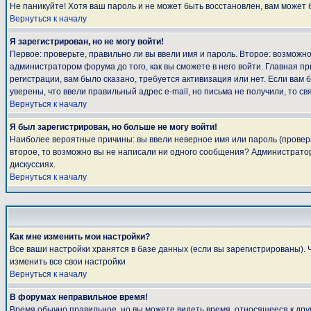
Не паникуйте! Хотя ваш пароль и не может быть восстановлен, вам может 
Вернуться к началу
Я зарегистрирован, но не могу войти!
Первое: проверьте, правильно ли вы ввели имя и пароль. Второе: возмож
администратором форума до того, как вы сможете в него войти. Главная 
регистрации, вам было сказано, требуется активизация или нет. Если вам б
уверены, что ввели правильный адрес e-mail, но письма не получили, то 
Вернуться к началу
Я был зарегистрирован, но больше не могу войти!
Наиболее вероятные причины: вы ввели неверное имя или пароль (проверьт
второе, то возможно вы не написали ни одного сообщения? Администратор
дискуссиях.
Вернуться к началу
Как мне изменить мои настройки?
Все ваши настройки хранятся в базе данных (если вы зарегистрированы). 
изменить все свои настройки
Вернуться к началу
В форумах неправильное время!
Время обычно правильное, но вы можете видеть время, относящееся к другом