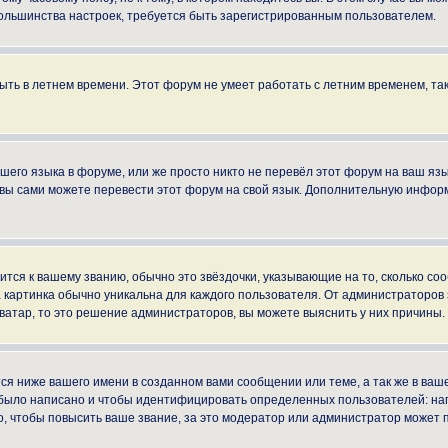
ы большинства настроек, требуется быть зарегистрированным пользователем.
быть в летнем времени. Этот форум не умеет работать с летним временем, та
ашего языка в форуме, или же просто никто не перевёл этот форум на ваш яз
о вы сами можете перевести этот форум на свой язык. Дополнительную инфор
ится к вашему званию, обычно это звёздочки, указывающие на то, сколько со
картинка обычно уникальна для каждого пользователя. От администраторов за
ватар, то это решение администраторов, вы можете выяснить у них причины.
я ниже вашего имени в созданном вами сообщении или теме, а так же в ваше
й было написано и чтобы идентифицировать определенных пользователей: н
, чтобы повысить ваше звание, за это модератор или администратор может 