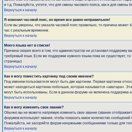
и т.д. Пожалуйста, учтите, что для смены часового пояса, как и для смен
Вернуться к началу
Я изменил часовой пояс, но время все равно неправильное!
Если вы уверены, что указали часовой пояс правильно, то причина может 
час с реальным временем.
Вернуться к началу
Моего языка нет в списке!
Причина скорее всего в том, что администратор не установил поддержку в
требуемый язык. Если же поддержки нужного языка пока не существует, т
страницы)
Вернуться к началу
Как я могу поместить картинку под своим именем?
Под именем пользователя могут быть две картинки. Первая картинка относ
может находиться картинка побольше, которая называется «аватара». Эта 
могут быть использованы. Если в данном форуме не включена поддержка а
Вернуться к началу
Как я могу изменить свое звание?
Обычно вы не можете напрямую изменить свое звание (звание отображаетс
форумов используют звания, чтобы показать какое количество сообщени
Пожалуйста, не засоряйте форум ненужными сообщениями только для того
Вернуться к началу