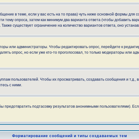
ообщение в теме, если у вас есть на то права) чуть ниже основной формы для
сти тему опроса, затем как минимум два варианта ответа (чтобы добавить вар
. Также существует ограничение на количество вариантов ответа, оно устан
аторы или администраторы. Чтобы редактировать опрос, перейдите к редактир
далять опрос, но если уже кто-то проголосовал, то только модераторы или ад
пам пользователей. Чтобы их просматривать, создавать сообщения и т.д.,
тесь с ними.
бы предотвратить подтасовку результатов анонимными пользователями). Если в
Форматирование сообщений и типы создаваемых тем