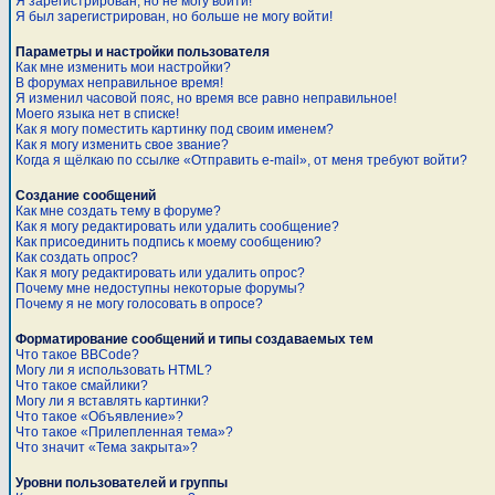
Я зарегистрирован, но не могу войти!
Я был зарегистрирован, но больше не могу войти!
Параметры и настройки пользователя
Как мне изменить мои настройки?
В форумах неправильное время!
Я изменил часовой пояс, но время все равно неправильное!
Моего языка нет в списке!
Как я могу поместить картинку под своим именем?
Как я могу изменить свое звание?
Когда я щёлкаю по ссылке «Отправить e-mail», от меня требуют войти?
Создание сообщений
Как мне создать тему в форуме?
Как я могу редактировать или удалить сообщение?
Как присоединить подпись к моему сообщению?
Как создать опрос?
Как я могу редактировать или удалить опрос?
Почему мне недоступны некоторые форумы?
Почему я не могу голосовать в опросе?
Форматирование сообщений и типы создаваемых тем
Что такое BBCode?
Могу ли я использовать HTML?
Что такое смайлики?
Могу ли я вставлять картинки?
Что такое «Объявление»?
Что такое «Прилепленная тема»?
Что значит «Тема закрыта»?
Уровни пользователей и группы