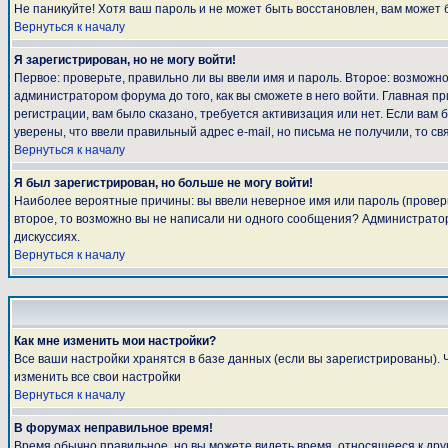
Не паникуйте! Хотя ваш пароль и не может быть восстановлен, вам может 
Вернуться к началу
Я зарегистрирован, но не могу войти!
Первое: проверьте, правильно ли вы ввели имя и пароль. Второе: возмож
администратором форума до того, как вы сможете в него войти. Главная 
регистрации, вам было сказано, требуется активизация или нет. Если вам б
уверены, что ввели правильный адрес e-mail, но письма не получили, то 
Вернуться к началу
Я был зарегистрирован, но больше не могу войти!
Наиболее вероятные причины: вы ввели неверное имя или пароль (проверьт
второе, то возможно вы не написали ни одного сообщения? Администратор
дискуссиях.
Вернуться к началу
Как мне изменить мои настройки?
Все ваши настройки хранятся в базе данных (если вы зарегистрированы). 
изменить все свои настройки
Вернуться к началу
В форумах неправильное время!
Время обычно правильное, но вы можете видеть время, относящееся к другом