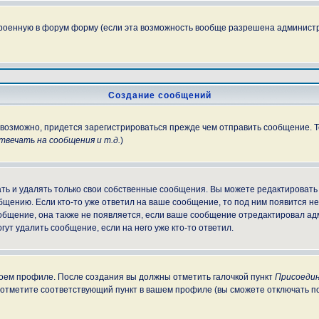
троенную в форум форму (если эта возможность вообще разрешена администр
Создание сообщений
, возможно, придется зарегистрироваться прежде чем отправить сообщение. 
вечать на сообщения и т.д.
)
ь и удалять только свои собственные сообщения. Вы можете редактировать 
бщению. Если кто-то уже ответил на ваше сообщение, то под ним появится н
ообщение, она также не появляется, если ваше сообщение отредактировал ад
гут удалить сообщение, если на него уже кто-то ответил.
своем профиле. После создания вы должны отметить галочкой пункт
Присоедин
 отметите соответствующий пункт в вашем профиле (вы сможете отключать п