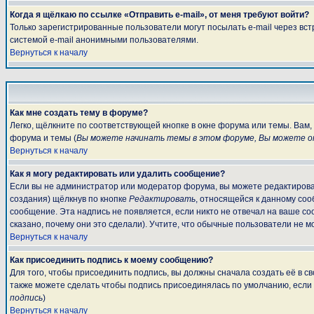
Когда я щёлкаю по ссылке «Отправить e-mail», от меня требуют войти?
Только зарегистрированные пользователи могут посылать e-mail через вс
системой e-mail анонимными пользователями.
Вернуться к началу
Как мне создать тему в форуме?
Легко, щёлкните по соответствующей кнопке в окне форума или темы. Вам
форума и темы (
Вы можете начинать темы в этом форуме, Вы можете от
Вернуться к началу
Как я могу редактировать или удалить сообщение?
Если вы не администратор или модератор форума, вы можете редактироват
создания) щёлкнув по кнопке
Редактировать
, относящейся к данному соо
сообщение. Эта надпись не появляется, если никто не отвечал на ваше с
сказано, почему они это сделали). Учтите, что обычные пользователи не мо
Вернуться к началу
Как присоединить подпись к моему сообщению?
Для того, чтобы присоединить подпись, вы должны сначала создать её в 
также можете сделать чтобы подпись присоединялась по умолчанию, если
подпись
)
Вернуться к началу