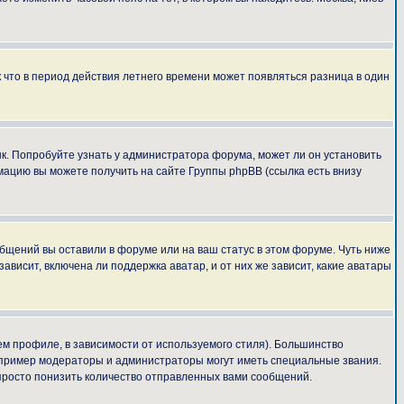
к что в период действия летнего времени может появляться разница в один
ык. Попробуйте узнать у администратора форума, может ли он установить
мацию вы можете получить на сайте Группы phpBB (ссылка есть внизу
общений вы оставили в форуме или на ваш статус в этом форуме. Чуть ниже
висит, включена ли поддержка аватар, и от них же зависит, какие аватары
м профиле, в зависимости от используемого стиля). Большинство
апример модераторы и администраторы могут иметь специальные звания.
просто понизить количество отправленных вами сообщений.