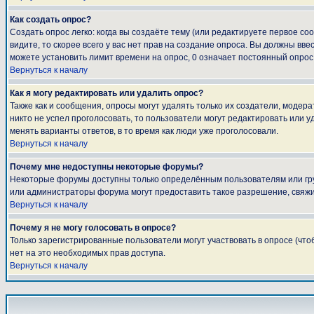
Как создать опрос?
Создать опрос легко: когда вы создаёте тему (или редактируете первое с
видите, то скорее всего у вас нет прав на создание опроса. Вы должны вве
можете установить лимит времени на опрос, 0 означает постоянный опрос
Вернуться к началу
Как я могу редактировать или удалить опрос?
Также как и сообщения, опросы могут удалять только их создатели, модер
никто не успел проголосовать, то пользователи могут редактировать или у
менять варианты ответов, в то время как люди уже проголосовали.
Вернуться к началу
Почему мне недоступны некоторые форумы?
Некоторые форумы доступны только определённым пользователям или груп
или администраторы форума могут предоставить такое разрешение, свяжи
Вернуться к началу
Почему я не могу голосовать в опросе?
Только зарегистрированные пользователи могут участвовать в опросе (что
нет на это необходимых прав доступа.
Вернуться к началу