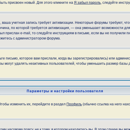
быть присвоен новый. Для этого кликните на
Я забыл пароль
, следуйте инстр
но, ваша учетная запись требует активизации. Некоторые форумы требуют, ч
причина, по которой требуется активизация, — она уменьшает возможности д
ыл прислан e-mail, то следуйте инструкциям в письме, если вы не получили пи
свяжитесь с администратором форума.
е письмо, которое вам прислали, когда вы зарегистрировались) или админис
ы могут удалять неактивных пользователей, чтобы уменьшить размер базы д
Параметры и настройки пользователя
Чтобы изменить их, перейдите в раздел
Профиль
(обычно ссылка на него нахо
у часовому поясу, не к тому, в котором находитесь вы. В этом случае вы мож