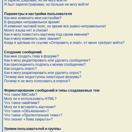
Я зарегистрирован, но не могу войти!
Я был зарегистрирован, но больше не могу войти!
Параметры и настройки пользователя
Как мне изменить мои настройки?
В форумах неправильное время!
Я изменил часовой пояс, но время все равно неправильное!
Моего языка нет в списке!
Как я могу поместить картинку под своим именем?
Как я могу изменить свое звание?
Когда я щёлкаю по ссылке «Отправить e-mail», от меня требуют войти?
Создание сообщений
Как мне создать тему в форуме?
Как я могу редактировать или удалить сообщение?
Как присоединить подпись к моему сообщению?
Как создать опрос?
Как я могу редактировать или удалить опрос?
Почему мне недоступны некоторые форумы?
Почему я не могу голосовать в опросе?
Форматирование сообщений и типы создаваемых тем
Что такое BBCode?
Могу ли я использовать HTML?
Что такое смайлики?
Могу ли я вставлять картинки?
Что такое «Объявление»?
Что такое «Прилепленная тема»?
Что значит «Тема закрыта»?
Уровни пользователей и группы