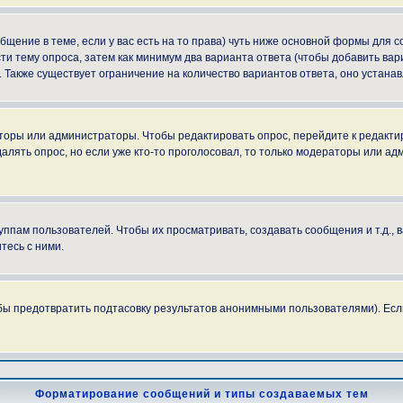
ообщение в теме, если у вас есть на то права) чуть ниже основной формы для
сти тему опроса, затем как минимум два варианта ответа (чтобы добавить вар
. Также существует ограничение на количество вариантов ответа, оно устан
аторы или администраторы. Чтобы редактировать опрос, перейдите к редактир
далять опрос, но если уже кто-то проголосовал, то только модераторы или ад
пам пользователей. Чтобы их просматривать, создавать сообщения и т.д.,
тесь с ними.
бы предотвратить подтасовку результатов анонимными пользователями). Если в
Форматирование сообщений и типы создаваемых тем