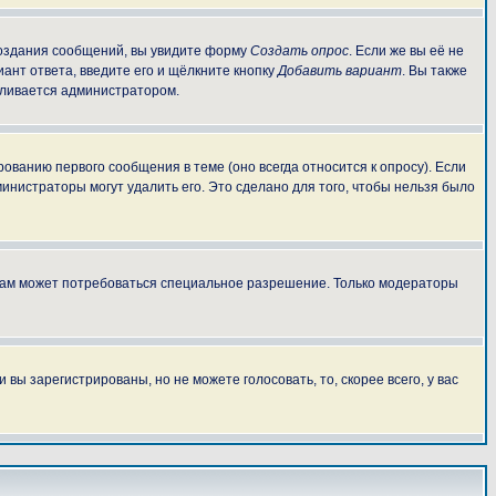
 создания сообщений, вы увидите форму
Создать опрос
. Если же вы её не
иант ответа, введите его и щёлкните кнопку
Добавить вариант
. Вы также
авливается администратором.
ованию первого сообщения в теме (оно всегда относится к опросу). Если
министраторы могут удалить его. Это сделано для того, чтобы нельзя было
 вам может потребоваться специальное разрешение. Только модераторы
ы зарегистрированы, но не можете голосовать, то, скорее всего, у вас