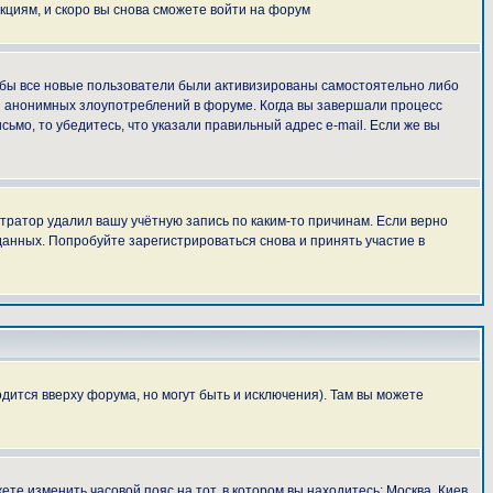
укциям, и скоро вы снова сможете войти на форум
тобы все новые пользователи были активизированы самостоятельно либо
ля анонимных злоупотреблений в форуме. Когда вы завершали процесс
сьмо, то убедитесь, что указали правильный адрес e-mail. Если же вы
тратор удалил вашу учётную запись по каким-то причинам. Если верно
анных. Попробуйте зарегистрироваться снова и принять участие в
дится вверху форума, но могут быть и исключения). Там вы можете
ете изменить часовой пояс на тот, в котором вы находитесь: Москва, Киев