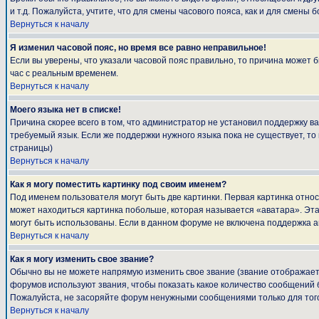
и т.д. Пожалуйста, учтите, что для смены часового пояса, как и для смен
Вернуться к началу
Я изменил часовой пояс, но время все равно неправильное!
Если вы уверены, что указали часовой пояс правильно, то причина может 
час с реальным временем.
Вернуться к началу
Моего языка нет в списке!
Причина скорее всего в том, что администратор не установил поддержку в
требуемый язык. Если же поддержки нужного языка пока не существует, т
страницы)
Вернуться к началу
Как я могу поместить картинку под своим именем?
Под именем пользователя могут быть две картинки. Первая картинка относ
может находиться картинка побольше, которая называется «аватара». Эта 
могут быть использованы. Если в данном форуме не включена поддержка а
Вернуться к началу
Как я могу изменить свое звание?
Обычно вы не можете напрямую изменить свое звание (звание отображаетс
форумов используют звания, чтобы показать какое количество сообщени
Пожалуйста, не засоряйте форум ненужными сообщениями только для того
Вернуться к началу