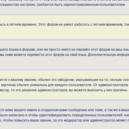
ы большинства настроек, требуется быть зарегистрированным пользователем.
быть в летнем времени. Этот форум не умеет работать с летним временем, та
ашего языка в форуме, или же просто никто не перевёл этот форум на ваш яз
о вы сами можете перевести этот форум на свой язык. Дополнительную инфор
ится к вашему званию, обычно это звёздочки, указывающие на то, сколько со
картинка обычно уникальна для каждого пользователя. От администраторов за
ватар, то это решение администраторов, вы можете выяснить у них причины.
я ниже вашего имени в созданном вами сообщении или теме, а так же в ваше
й было написано и чтобы идентифицировать определенных пользователей: н
, чтобы повысить ваше звание, за это модератор или администратор может 