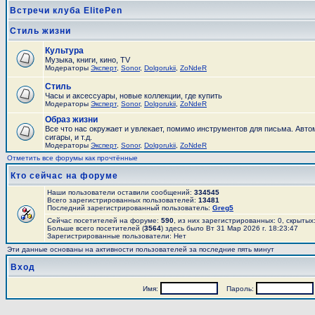
Встречи клуба ElitePen
Стиль жизни
Культура
Музыка, книги, кино, TV
Модераторы
Эксперт
,
Sonor
,
Dolgorukii
,
ZoNdeR
Стиль
Часы и аксесcуары, новые коллекции, где купить
Модераторы
Эксперт
,
Sonor
,
Dolgorukii
,
ZoNdeR
Образ жизни
Все что нас окружает и увлекает, помимо инструментов для письма. Авто
сигары, и т.д.
Модераторы
Эксперт
,
Sonor
,
Dolgorukii
,
ZoNdeR
Отметить все форумы как прочтённые
Кто сейчас на форуме
Наши пользователи оставили сообщений:
334545
Всего зарегистрированных пользователей:
13481
Последний зарегистрированный пользователь:
Greg5
Сейчас посетителей на форуме:
590
, из них зарегистрированных: 0, скрытых
Больше всего посетителей (
3564
) здесь было Вт 31 Мар 2026 г. 18:23:47
Зарегистрированные пользователи: Нет
Эти данные основаны на активности пользователей за последние пять минут
Вход
Имя:
Пароль: