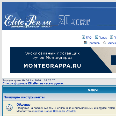
FAQ
Поиск
П
Профиль
Войти 
Текущее время Чт 06 Авг 2026 г. 04:07:07
Список форумов ElitePen.ru - все о ручках
Форум
Пишущие инструменты
Общение
Общение на различные темы, связанные с письменными инструментами
Модераторы
Эксперт
,
Sonor
,
Dolgorukii
,
ZoNdeR