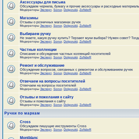
Аксессуары для письма
Обсуждаем чернила, бумагу и прочие аксессуары и расходные материал
Модераторы
Эксперт
,
Sonor
,
Dolgorukii
,
ZoNdeR
Магазины
Отзывы о розничных магазинах ручек
Модераторы
Эксперт
,
Sonor
,
Dolgorukii
,
ZoNdeR
Выбираем ручку
Не знаете, какую ручку купить? Терзают муки выбора? Нужен совет? Тогд
Модераторы
Эксперт
,
Sonor
,
Dolgorukii
,
ZoNdeR
Частные коллекции
Описание и обсуждение частных коллекций посетителей
Модераторы
Эксперт
,
Sonor
,
Dolgorukii
,
ZoNdeR
Ремонт и обслуживание
Обсуждение вопросов, связанных с ремонтом и обслуживанием ручек
Модераторы
Эксперт
,
Sonor
,
Dolgorukii
,
ZoNdeR
Отвечаем на вопросы посетителей
Отвечаем на вопросы посетителей
Модераторы
Эксперт
,
Sonor
,
Dolgorukii
,
ZoNdeR
Отзывы и пожелания к сайту
Отзывы и пожелания к сайту
Модераторы
Эксперт
,
Sonor
,
Dolgorukii
,
ZoNdeR
Ручки по маркам
Cross
Обсуждаем пишущие инструменты Cross
Модераторы
Эксперт
,
Sonor
,
Dolgorukii
,
ZoNdeR
Montblanc