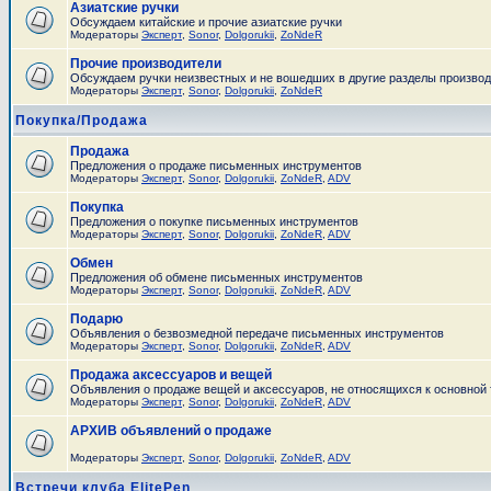
Азиатские ручки
Обсуждаем китайские и прочие азиатские ручки
Модераторы
Эксперт
,
Sonor
,
Dolgorukii
,
ZoNdeR
Прочие производители
Обсуждаем ручки неизвестных и не вошедших в другие разделы произво
Модераторы
Эксперт
,
Sonor
,
Dolgorukii
,
ZoNdeR
Покупка/Продажа
Продажа
Предложения о продаже письменных инструментов
Модераторы
Эксперт
,
Sonor
,
Dolgorukii
,
ZoNdeR
,
ADV
Покупка
Предложения о покупке письменных инструментов
Модераторы
Эксперт
,
Sonor
,
Dolgorukii
,
ZoNdeR
,
ADV
Обмен
Предложения об обмене письменных инструментов
Модераторы
Эксперт
,
Sonor
,
Dolgorukii
,
ZoNdeR
,
ADV
Подарю
Объявления о безвозмедной передаче письменных инструментов
Модераторы
Эксперт
,
Sonor
,
Dolgorukii
,
ZoNdeR
,
ADV
Продажа аксессуаров и вещей
Объявления о продаже вещей и аксессуаров, не относящихся к основной
Модераторы
Эксперт
,
Sonor
,
Dolgorukii
,
ZoNdeR
,
ADV
АРХИВ объявлений о продаже
Модераторы
Эксперт
,
Sonor
,
Dolgorukii
,
ZoNdeR
,
ADV
Встречи клуба ElitePen