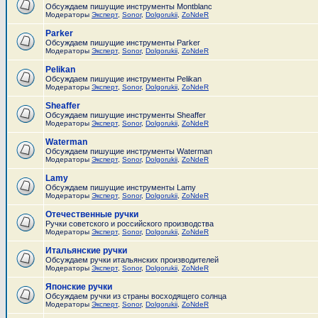
Обсуждаем пишущие инструменты Montblanc
Модераторы
Эксперт
,
Sonor
,
Dolgorukii
,
ZoNdeR
Parker
Обсуждаем пишущие инструменты Parker
Модераторы
Эксперт
,
Sonor
,
Dolgorukii
,
ZoNdeR
Pelikan
Обсуждаем пишущие инструменты Pelikan
Модераторы
Эксперт
,
Sonor
,
Dolgorukii
,
ZoNdeR
Sheaffer
Обсуждаем пишущие инструменты Sheaffer
Модераторы
Эксперт
,
Sonor
,
Dolgorukii
,
ZoNdeR
Waterman
Обсуждаем пишущие инструменты Waterman
Модераторы
Эксперт
,
Sonor
,
Dolgorukii
,
ZoNdeR
Lamy
Обсуждаем пишущие инструменты Lamy
Модераторы
Эксперт
,
Sonor
,
Dolgorukii
,
ZoNdeR
Отечественные ручки
Ручки советского и российского производства
Модераторы
Эксперт
,
Sonor
,
Dolgorukii
,
ZoNdeR
Итальянские ручки
Обсуждаем ручки итальянских производителей
Модераторы
Эксперт
,
Sonor
,
Dolgorukii
,
ZoNdeR
Японские ручки
Обсуждаем ручки из страны восходящего солнца
Модераторы
Эксперт
,
Sonor
,
Dolgorukii
,
ZoNdeR