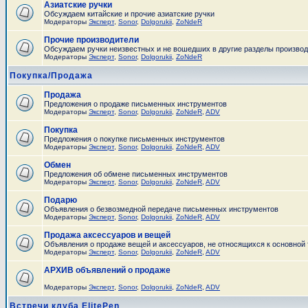
Азиатские ручки
Обсуждаем китайские и прочие азиатские ручки
Модераторы
Эксперт
,
Sonor
,
Dolgorukii
,
ZoNdeR
Прочие производители
Обсуждаем ручки неизвестных и не вошедших в другие разделы произво
Модераторы
Эксперт
,
Sonor
,
Dolgorukii
,
ZoNdeR
Покупка/Продажа
Продажа
Предложения о продаже письменных инструментов
Модераторы
Эксперт
,
Sonor
,
Dolgorukii
,
ZoNdeR
,
ADV
Покупка
Предложения о покупке письменных инструментов
Модераторы
Эксперт
,
Sonor
,
Dolgorukii
,
ZoNdeR
,
ADV
Обмен
Предложения об обмене письменных инструментов
Модераторы
Эксперт
,
Sonor
,
Dolgorukii
,
ZoNdeR
,
ADV
Подарю
Объявления о безвозмедной передаче письменных инструментов
Модераторы
Эксперт
,
Sonor
,
Dolgorukii
,
ZoNdeR
,
ADV
Продажа аксессуаров и вещей
Объявления о продаже вещей и аксессуаров, не относящихся к основной
Модераторы
Эксперт
,
Sonor
,
Dolgorukii
,
ZoNdeR
,
ADV
АРХИВ объявлений о продаже
Модераторы
Эксперт
,
Sonor
,
Dolgorukii
,
ZoNdeR
,
ADV
Встречи клуба ElitePen