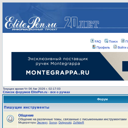
FAQ
Поиск
П
Профиль
Войти 
Текущее время Чт 06 Авг 2026 г. 02:17:03
Список форумов ElitePen.ru - все о ручках
Форум
Пишущие инструменты
Общение
Общение на различные темы, связанные с письменными инструментами
Модераторы
Эксперт
,
Sonor
,
Dolgorukii
,
ZoNdeR