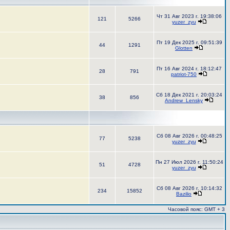
Чт 31 Авг 2023 г. 19:38:06
121
5266
yuzer_zyu
Пт 19 Дек 2025 г. 09:51:39
44
1291
Glotten
Пт 16 Авг 2024 г. 18:12:47
28
791
patriot-750
Сб 18 Дек 2021 г. 20:03:24
38
856
Andrew_Lensky
Сб 08 Авг 2026 г. 00:48:25
77
5238
yuzer_zyu
Пн 27 Июл 2026 г. 11:50:24
51
4728
yuzer_zyu
Сб 08 Авг 2026 г. 10:14:32
234
15852
Bazilio
Часовой пояс: GMT + 3