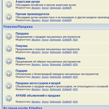
Азиатские ручки
Обсуждаем китайские и прочие азиатские ручки
Модераторы
Эксперт
,
Sonor
,
Dolgorukii
,
ZoNdeR
Прочие производители
Обсуждаем ручки неизвестных и не вошедших в другие разделы произво
Модераторы
Эксперт
,
Sonor
,
Dolgorukii
,
ZoNdeR
Покупка/Продажа
Продажа
Предложения о продаже письменных инструментов
Модераторы
Эксперт
,
Sonor
,
Dolgorukii
,
ZoNdeR
,
ADV
Покупка
Предложения о покупке письменных инструментов
Модераторы
Эксперт
,
Sonor
,
Dolgorukii
,
ZoNdeR
,
ADV
Обмен
Предложения об обмене письменных инструментов
Модераторы
Эксперт
,
Sonor
,
Dolgorukii
,
ZoNdeR
,
ADV
Подарю
Объявления о безвозмедной передаче письменных инструментов
Модераторы
Эксперт
,
Sonor
,
Dolgorukii
,
ZoNdeR
,
ADV
Продажа аксессуаров и вещей
Объявления о продаже вещей и аксессуаров, не относящихся к основной
Модераторы
Эксперт
,
Sonor
,
Dolgorukii
,
ZoNdeR
,
ADV
АРХИВ объявлений о продаже
Модераторы
Эксперт
,
Sonor
,
Dolgorukii
,
ZoNdeR
,
ADV
Встречи клуба ElitePen