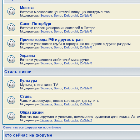
Москва
Встречи московских ценителей пишущих инструментов
Модераторы
Эксперт
,
Sonor
,
Dolgorukii
,
ZoNdeR
Санкт-Петербург
Встречи коллекционеров и ценителей в Питере
Модераторы
Эксперт
,
Sonor
,
Dolgorukii
,
ZoNdeR
Прочие города РФ и других стран
Встречи участников клуба в городах, не вошедших в другие разделы
Модераторы
Эксперт
,
Sonor
,
Dolgorukii
,
ZoNdeR
Украина
Встречи украинских любителей мира ручек
Модераторы
Эксперт
,
Sonor
,
Dolgorukii
,
ZoNdeR
Стиль жизни
Культура
Музыка, книги, кино, TV
Модераторы
Эксперт
,
Sonor
,
Dolgorukii
,
ZoNdeR
Стиль
Часы и аксесcуары, новые коллекции, где купить
Модераторы
Эксперт
,
Sonor
,
Dolgorukii
,
ZoNdeR
Образ жизни
Все что нас окружает и увлекает, помимо инструментов для письма. Автом
Модераторы
Эксперт
,
Sonor
,
Dolgorukii
,
ZoNdeR
Отметить все форумы как прочтённые
Кто сейчас на форуме