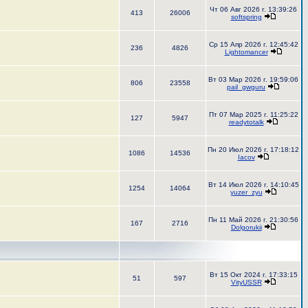
Чт 06 Авг 2026 г. 13:39:26
413
26006
softspring
Ср 15 Апр 2026 г. 12:45:42
236
4826
Lightomancer
Вт 03 Мар 2026 г. 19:59:06
806
23558
pail_gwguru
Пт 07 Мар 2025 г. 11:25:22
127
5947
readytotalk
Пн 20 Июл 2026 г. 17:18:12
1086
14536
Iacov
Вт 14 Июл 2026 г. 14:10:45
1254
14064
yuzer_zyu
Пн 11 Май 2026 г. 21:30:56
167
2716
Dolgorukii
Вт 15 Окт 2024 г. 17:33:15
51
597
VityUSSR