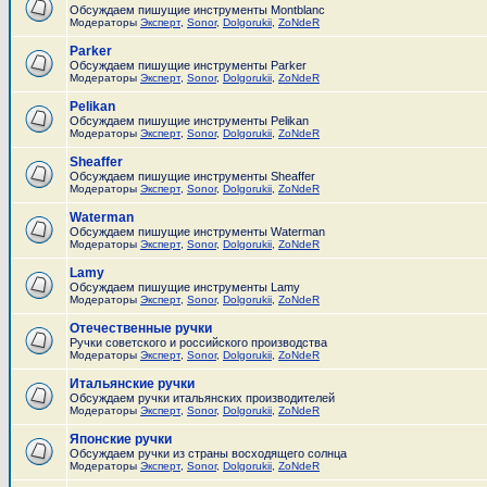
Обсуждаем пишущие инструменты Montblanc
Модераторы
Эксперт
,
Sonor
,
Dolgorukii
,
ZoNdeR
Parker
Обсуждаем пишущие инструменты Parker
Модераторы
Эксперт
,
Sonor
,
Dolgorukii
,
ZoNdeR
Pelikan
Обсуждаем пишущие инструменты Pelikan
Модераторы
Эксперт
,
Sonor
,
Dolgorukii
,
ZoNdeR
Sheaffer
Обсуждаем пишущие инструменты Sheaffer
Модераторы
Эксперт
,
Sonor
,
Dolgorukii
,
ZoNdeR
Waterman
Обсуждаем пишущие инструменты Waterman
Модераторы
Эксперт
,
Sonor
,
Dolgorukii
,
ZoNdeR
Lamy
Обсуждаем пишущие инструменты Lamy
Модераторы
Эксперт
,
Sonor
,
Dolgorukii
,
ZoNdeR
Отечественные ручки
Ручки советского и российского производства
Модераторы
Эксперт
,
Sonor
,
Dolgorukii
,
ZoNdeR
Итальянские ручки
Обсуждаем ручки итальянских производителей
Модераторы
Эксперт
,
Sonor
,
Dolgorukii
,
ZoNdeR
Японские ручки
Обсуждаем ручки из страны восходящего солнца
Модераторы
Эксперт
,
Sonor
,
Dolgorukii
,
ZoNdeR