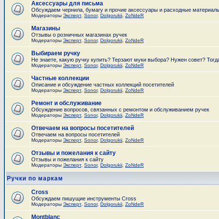
Аксессуары для письма
Обсуждаем чернила, бумагу и прочие аксессуары и расходные материал
Модераторы
Эксперт
,
Sonor
,
Dolgorukii
,
ZoNdeR
Магазины
Отзывы о розничных магазинах ручек
Модераторы
Эксперт
,
Sonor
,
Dolgorukii
,
ZoNdeR
Выбираем ручку
Не знаете, какую ручку купить? Терзают муки выбора? Нужен совет? Тогд
Модераторы
Эксперт
,
Sonor
,
Dolgorukii
,
ZoNdeR
Частные коллекции
Описание и обсуждение частных коллекций посетителей
Модераторы
Эксперт
,
Sonor
,
Dolgorukii
,
ZoNdeR
Ремонт и обслуживание
Обсуждение вопросов, связанных с ремонтом и обслуживанием ручек
Модераторы
Эксперт
,
Sonor
,
Dolgorukii
,
ZoNdeR
Отвечаем на вопросы посетителей
Отвечаем на вопросы посетителей
Модераторы
Эксперт
,
Sonor
,
Dolgorukii
,
ZoNdeR
Отзывы и пожелания к сайту
Отзывы и пожелания к сайту
Модераторы
Эксперт
,
Sonor
,
Dolgorukii
,
ZoNdeR
Ручки по маркам
Cross
Обсуждаем пишущие инструменты Cross
Модераторы
Эксперт
,
Sonor
,
Dolgorukii
,
ZoNdeR
Montblanc