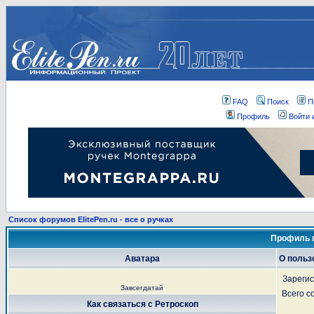
FAQ
Поиск
П
Профиль
Войти 
Список форумов ElitePen.ru - все о ручках
Профиль 
Аватара
О польз
Зареги
Завсегдатай
Всего 
Как связаться с Ретроскоп