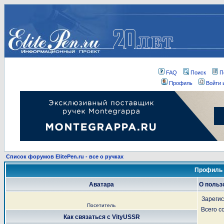
FAQ
Поиск
П
Профиль
Войти 
Список форумов ElitePen.ru - все о ручках
Профиль 
Аватара
О польз
Зареги
Посетитель
Всего 
Как связаться с VityUSSR