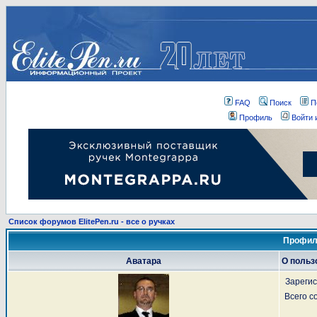
FAQ
Поиск
П
Профиль
Войти 
Список форумов ElitePen.ru - все о ручках
Профил
Аватара
О польз
Зареги
Всего 