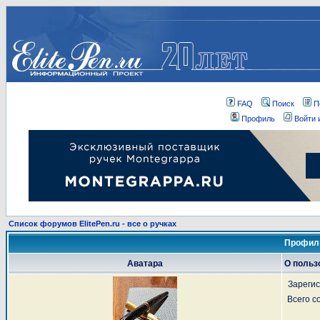
FAQ
Поиск
П
Профиль
Войти 
Список форумов ElitePen.ru - все о ручках
Профиль
Аватара
О польз
Зареги
Всего 