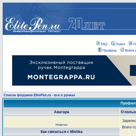
FAQ
Поиск
П
Профиль
Войти 
Список форумов ElitePen.ru - все о ручках
Профиль
Аватара
О польз
Зареги
Новичок
Всего 
Как связаться с Mishka