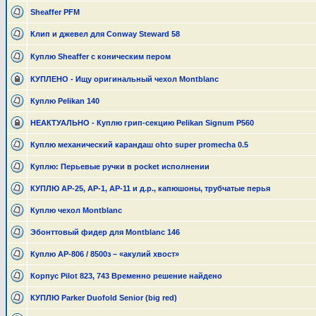
Sheaffer PFM
Клип и джевел для Conway Steward 58
Куплю Sheaffer с коническим пером
КУПЛЕНО - Ищу оригинальный чехол Montblanc
Куплю Pelikan 140
НЕАКТУАЛЬНО - Куплю грип-секцию Pelikan Signum P560
Куплю механический карандаш ohto super promecha 0.5
Куплю: Перьевые ручки в pocket исполнении
КУПЛЮ АР-25, АР-1, АР-11 и д.р., капюшоны, трубчатые перья
Куплю чехол Montblanc
Эбонттовый фидер для Montblanc 146
Куплю АР-806 / 8500з – «акулий хвост»
Корпус Pilot 823, 743 Временно решение найдено
КУПЛЮ Parker Duofold Senior (big red)