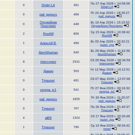
Пн 27 Апр 2026 г. 14:56:08
0
Dmitri LA
361
Dmitri LA
Пт 24 Апр 2026 г. 18:30:27
0
pail_gwguru
469
pail_gwguru
Оружейник
Вс 19 Апр 2026 г. 15:15:52
0
448
Просперо
Оружейник Просперо
Ср 15 Апр 2026 г. 10:38:42
2
Root58
806
Root58
Вс 05 Апр 2026 г. 20:32:21
1
Алексей В.
466
yuzer_zyu
Вс 29 Мар 2026 г. 11:42:59
1
AlumShaman
640
AlumShaman
Сб 28 Мар 2026 г. 06:34:59
8
Interceptor
2531
Interceptor
Чт 12 Мар 2026 г. 14:12:51
0
Дамир
503
Дамир
Сб 07 Мар 2026 г. 12:07:06
0
Tmauser
461
Tmauser
Пт 27 Фев 2026 г. 00:16:32
0
serega_iv1
541
serega_iv1
Пт 30 Янв 2026 г. 11:20:37
2
pail_gwguru
1855
pail_gwguru
Пн 26 Янв 2026 г. 01:40:37
0
Tmauser
767
Tmauser
Сб 17 Янв 2026 г. 20:20:49
4
all59
1324
yuzer_zyu
Ср 14 Янв 2026 г. 08:34:42
1
Tmauser
790
mmm
Вт 13 Янв 2026 г. 03:05:20