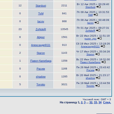
Вт 12 Авг 2025 г. 00:29:40
12
Stardust
2211
Stardust
Пт 08 Авг 2025 г. 10:31:53
0
TsM
841
TsM
Пт 08 Авг 2025 г. 00:48:09
0
Iacov
868
Iacov
Пт 01 Авг 2025 г. 09:27:31
23
ZoNdeR
13545
ZoNdeR
Вт 22 Июл 2025 г. 11:51:19
6
Abigor
1561
yuzer_zyu
Сб 19 Июл 2025 г. 13:19:26
0
Александр9111
913
Александр9111
Чт 17 Июл 2025 г. 20:34:26
2
Staron
1143
Staron
Вс 22 Июн 2025 г. 16:31:00
1
Павел Капибара
1356
Павел Капибара
Пн 26 Май 2025 г. 23:43:42
0
Расим
1168
Расим
Вт 20 Май 2025 г. 21:23:17
0
shadow
1285
shadow
Пн 19 Май 2025 г. 13:44:59
5
Torotto
3021
Torotto
Часовой пояс: GMT + 3
На страницу
1
,
2
,
3
...
32
,
33
,
34
След.