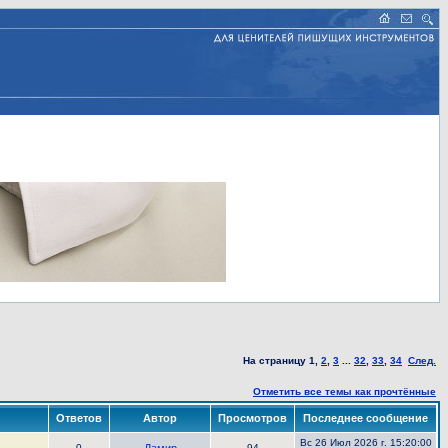
На страницу
1
,
2
,
3
...
32
,
33
,
34
След.
Отметить все темы как прочтённые
Ответов
Автор
Просмотров
Последнее сообщение
Вс 26 Июл 2026 г. 15:20:00
0
94