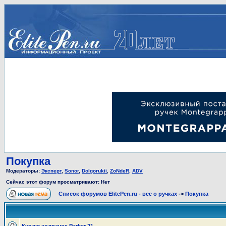
Покупка
Модераторы:
Эксперт
,
Sonor
,
Dolgorukii
,
ZoNdeR
,
ADV
Сейчас этот форум просматривают: Нет
Список форумов ElitePen.ru - все о ручках
->
Покупка