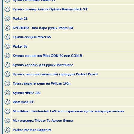
Куплю колпачок Parker 21
Куплю роллер Aurora Optima Resina black GT
Parker 21
КУПЛЕНО - fine-перо ручки Parker IM
Грипп-секция Parker 65
Parker 65
Куплю конвертер Pilot CON-20 или CON-B
Куплю коробку для ручки Montblanc
Куплю сменный (запасной) карандаш Perfect Pencil
Грип секция и клип на Pelican 100n.
Куплю HERO 100
Waterman CF
Montblanc meisterstuk LeGrand шариковая куплю пишушую полови
Montegrappa Tribute To Ayrton Senna
Parker Penman Sapphire