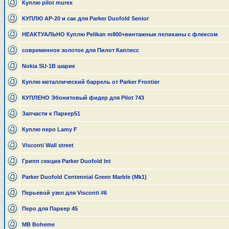
Куплю pilot murex
КУПЛЮ АР-20 и сак для Parker Duofold Senior
НЕАКТУАЛЬНО Куплю Pelikan m800+винтажные пеликаны с флексом
современное золотое для Пилот Каплесс
Nokia SU-1B шарик
Куплю металлический баррель от Parker Frontier
КУПЛЕНО Эбонитовый фидер для Pilot 743
Запчасти к Паркер51
Куплю перо Lamy F
Visconti Wall street
Грипп секция Parker Duofold Int
Parker Duofold Centennial Green Marble (Mk1)
Перьевой узел для Visconti #6
Перо для Паркер 45
MB Boheme