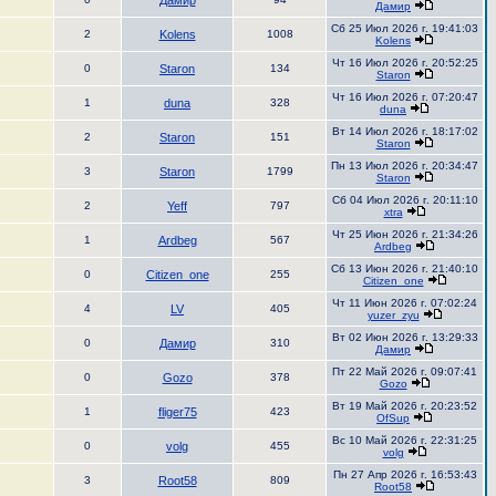
Дамир
Дамир
Сб 25 Июл 2026 г. 19:41:03
2
Kolens
1008
Kolens
Чт 16 Июл 2026 г. 20:52:25
0
Staron
134
Staron
Чт 16 Июл 2026 г. 07:20:47
1
duna
328
duna
Вт 14 Июл 2026 г. 18:17:02
2
Staron
151
Staron
Пн 13 Июл 2026 г. 20:34:47
3
Staron
1799
Staron
Сб 04 Июл 2026 г. 20:11:10
2
Yeff
797
xtra
Чт 25 Июн 2026 г. 21:34:26
1
Ardbeg
567
Ardbeg
Сб 13 Июн 2026 г. 21:40:10
0
Citizen_one
255
Citizen_one
Чт 11 Июн 2026 г. 07:02:24
4
LV
405
yuzer_zyu
Вт 02 Июн 2026 г. 13:29:33
0
Дамир
310
Дамир
Пт 22 Май 2026 г. 09:07:41
0
Gozo
378
Gozo
Вт 19 Май 2026 г. 20:23:52
1
fliger75
423
OfSup
Вс 10 Май 2026 г. 22:31:25
0
volg
455
volg
Пн 27 Апр 2026 г. 16:53:43
3
Root58
809
Root58