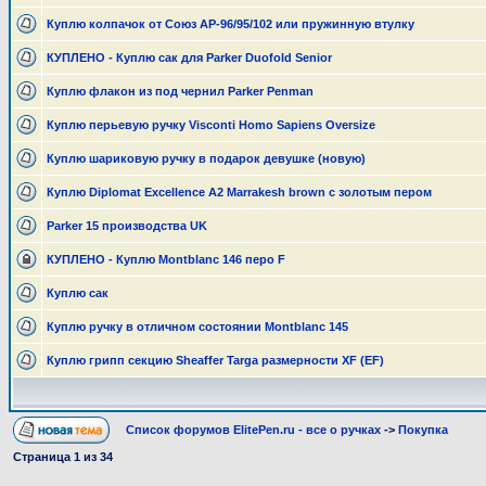
Куплю колпачок от Союз АР-96/95/102 или пружинную втулку
КУПЛЕНО - Куплю сак для Parker Duofold Senior
Куплю флакон из под чернил Parker Penman
Куплю перьевую ручку Visconti Homo Sapiens Oversize
Куплю шариковую ручку в подарок девушке (новую)
Куплю Diplomat Excellence A2 Marrakesh brown с золотым пером
Parker 15 производства UK
КУПЛЕНО - Куплю Montblanc 146 перо F
Куплю сак
Куплю ручку в отличном состоянии Montblanc 145
Куплю грипп секцию Sheaffer Targa размерности XF (EF)
Список форумов ElitePen.ru - все о ручках
->
Покупка
Страница
1
из
34