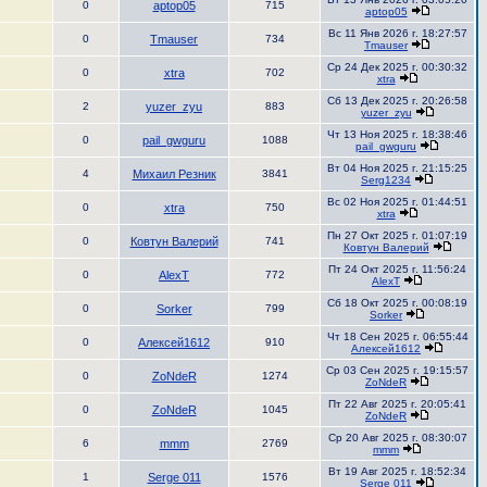
0
aptop05
715
aptop05
Вс 11 Янв 2026 г. 18:27:57
0
Tmauser
734
Tmauser
Ср 24 Дек 2025 г. 00:30:32
0
xtra
702
xtra
Сб 13 Дек 2025 г. 20:26:58
2
yuzer_zyu
883
yuzer_zyu
Чт 13 Ноя 2025 г. 18:38:46
0
pail_gwguru
1088
pail_gwguru
Вт 04 Ноя 2025 г. 21:15:25
4
Михаил Резник
3841
Serg1234
Вс 02 Ноя 2025 г. 01:44:51
0
xtra
750
xtra
Пн 27 Окт 2025 г. 01:07:19
0
Ковтун Валерий
741
Ковтун Валерий
Пт 24 Окт 2025 г. 11:56:24
0
AlexT
772
AlexT
Сб 18 Окт 2025 г. 00:08:19
0
Sorker
799
Sorker
Чт 18 Сен 2025 г. 06:55:44
0
Алексей1612
910
Алексей1612
Ср 03 Сен 2025 г. 19:15:57
0
ZoNdeR
1274
ZoNdeR
Пт 22 Авг 2025 г. 20:05:41
0
ZoNdeR
1045
ZoNdeR
Ср 20 Авг 2025 г. 08:30:07
6
mmm
2769
mmm
Вт 19 Авг 2025 г. 18:52:34
1
Serge 011
1576
Serge 011