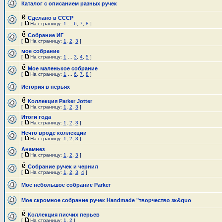
Каталог с описанием разных ручек
Сделано в СССР
[
На страницу:
1
...
6
,
7
,
8
]
Собрание ИГ
[
На страницу:
1
,
2
,
3
]
мое собрание
[
На страницу:
1
...
3
,
4
,
5
]
Мое маленькое собрание
[
На страницу:
1
...
6
,
7
,
8
]
История в перьях
Коллекция Parker Jotter
[
На страницу:
1
,
2
,
3
]
Итоги года
[
На страницу:
1
,
2
,
3
]
Нечто вроде коллекции
[
На страницу:
1
,
2
,
3
]
Анамнез
[
На страницу:
1
,
2
,
3
]
Собрание ручек и чернил
[
На страницу:
1
,
2
,
3
,
4
]
Мое небольшое собрание Parker
Мое скромное собрание ручек Handmade "творчество зк&quo
Коллекция писчих перьев
[
На страницу:
1
,
2
]