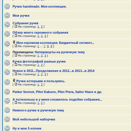
Ручки handmade. Моя коллекция.
Мои ручки
Собрание ручек
[
На страницу:
1
,
2
]
Обзор моего скромного собрания
[
На страницу:
1
,
2
,
3
]
Моя скромная коллекция. Бюджетный сегмент...
[
На страницу:
1
...
7
,
8
,
9
]
Перемещена:
Натюрморты на ручечную тему
[
На страницу:
1
,
2
,
3
]
Кучка фотографий разных ручек
[
На страницу:
1
,
2
]
Новое в 2011...Продолжение в 2012...в 2013...в 2014
[
На страницу:
1
,
2
,
3
]
Ручки которыми я пользуюсь.
[
На страницу:
1
,
2
]
Parker Sonnet, Pilot Kakuno, Pilot Prera, Sailor Hiace и др.
А потихоньку и у меня сложилось подобие собрания...
[
На страницу:
1
,
2
]
Немного ручек в ручечную тему
Мой небольшой наборчик
Ну и мои 5 копеек