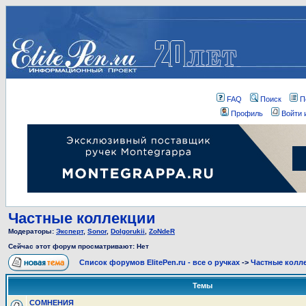
FAQ
Поиск
П
Профиль
Войти 
Частные коллекции
Модераторы:
Эксперт
,
Sonor
,
Dolgorukii
,
ZoNdeR
Сейчас этот форум просматривают: Нет
Список форумов ElitePen.ru - все о ручках
->
Частные колл
Темы
СОМНЕНИЯ