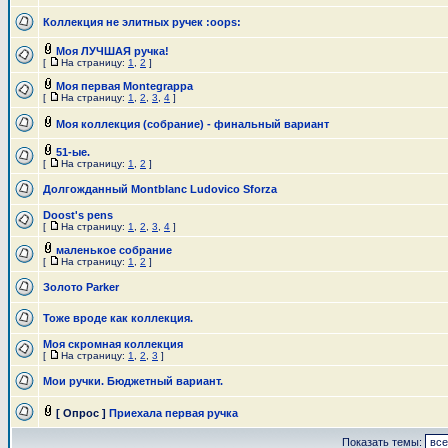
Коллекция не элитных ручек :oops:
Моя ЛУЧШАЯ ручка!
[
На страницу:
1
,
2
]
Моя первая Montegrappa
[
На страницу:
1
,
2
,
3
,
4
]
Моя коллекция (собрание) - финальный вариант
51-ые.
[
На страницу:
1
,
2
]
Долгожданный Montblanc Ludovico Sforza
Doost's pens
[
На страницу:
1
,
2
,
3
,
4
]
маленькое собрание
[
На страницу:
1
,
2
]
Золотo Parker
Тоже вроде как коллекция.
Моя скромная коллекция
[
На страницу:
1
,
2
,
3
]
Мои ручки. Бюджетный вариант.
[ Опрос ]
Приехала первая ручка
Показать темы: