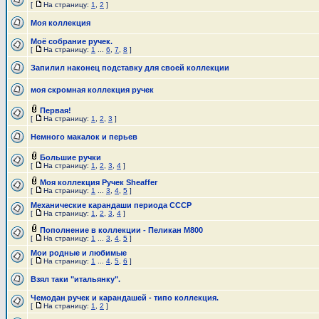
[
На страницу:
1
,
2
]
Моя коллекция
Моё собрание ручек.
[
На страницу:
1
...
6
,
7
,
8
]
Запилил наконец подставку для своей коллекции
моя скромная коллекция ручек
Первая!
[
На страницу:
1
,
2
,
3
]
Немного макалок и перьев
Большие ручки
[
На страницу:
1
,
2
,
3
,
4
]
Моя коллекция Ручек Sheaffer
[
На страницу:
1
...
3
,
4
,
5
]
Механические карандаши периода СССР
[
На страницу:
1
,
2
,
3
,
4
]
Пополнение в коллекции - Пеликан М800
[
На страницу:
1
...
3
,
4
,
5
]
Мои родные и любимые
[
На страницу:
1
...
4
,
5
,
6
]
Взял таки "итальянку".
Чемодан ручек и карандашей - типо коллекция.
[
На страницу:
1
,
2
]