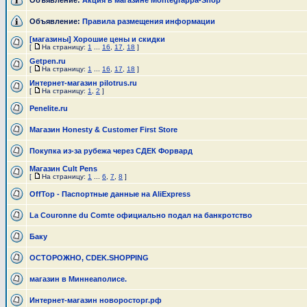
Объявление:
Акция в магазине Montegrappa-Shop
Объявление:
Правила размещения информации
[магазины] Хорошие цены и скидки
[
На страницу:
1
...
16
,
17
,
18
]
Getpen.ru
[
На страницу:
1
...
16
,
17
,
18
]
Интернет-магазин pilotrus.ru
[
На страницу:
1
,
2
]
Penelite.ru
Магазин Honesty & Customer First Store
Покупка из-за рубежа через СДЕК Форвард
Магазин Cult Pens
[
На страницу:
1
...
6
,
7
,
8
]
OffTop - Паспортные данные на AliExpress
La Couronne du Comte официально подал на банкротство
Баку
ОСТОРОЖНО, CDEK.SHOPPING
магазин в Миннеаполисе.
Интернет-магазин новоросторг.рф