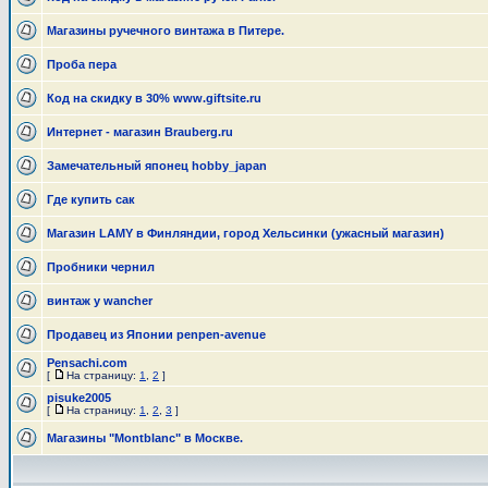
Магазины ручечного винтажа в Питере.
Проба пера
Код на скидку в 30% www.giftsite.ru
Интернет - магазин Brauberg.ru
Замечательный японец hobby_japan
Где купить сак
Магазин LAMY в Финляндии, город Хельсинки (ужасный магазин)
Пробники чернил
винтаж у wancher
Продавец из Японии penpen-avenue
Pensachi.com
[
На страницу:
1
,
2
]
pisuke2005
[
На страницу:
1
,
2
,
3
]
Магазины "Montblanc" в Москве.