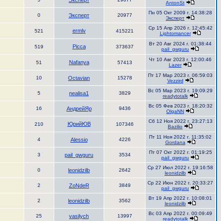
Эксперт
AntonSt
Пн 05 Окт 2009 г. 14:38:28
0
Эксперт
20977
Эксперт
Ср 15 Апр 2026 г. 12:45:42
ermlv
521
415221
Lightomancer
Вт 20 Авг 2024 г. 01:38:44
Picca
519
373637
pail_gwguru
Чт 10 Авг 2023 г. 12:00:46
Nafanya
51
57413
Lazer
Пт 17 Мар 2023 г. 06:59:03
10
Octavian
15278
Vezzird
Вс 05 Мар 2023 г. 19:09:29
5
nealisa1
3829
readytotalk
Вс 05 Фев 2023 г. 18:20:32
16
АндрейЯр
9436
OlgaNN
Сб 12 Ноя 2022 г. 23:27:13
ЮрийЮВ
210
107346
Bazilio
Пт 11 Ноя 2022 г. 11:35:02
4
Alessio
4226
Gordana
Пт 07 Окт 2022 г. 01:19:25
3
pail_gwguru
3534
pail_gwguru
Ср 27 Июл 2022 г. 19:16:58
0
leonidzilb
2642
leonidzilb
Ср 22 Июн 2022 г. 20:33:27
2
ZoNdeR
3849
pail_gwguru
Вт 19 Апр 2022 г. 10:08:01
2
leonidzilb
3562
leonidzilb
Вс 03 Апр 2022 г. 00:09:49
25
vasilych
13997
readytotalk