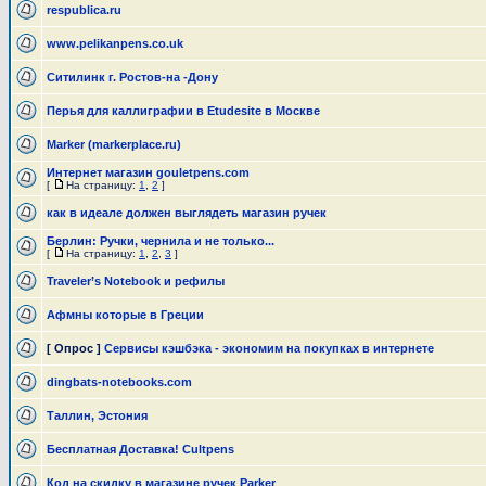
respublica.ru
www.pelikanpens.co.uk
Ситилинк г. Ростов-на -Дону
Перья для каллиграфии в Etudesite в Москве
Marker (markerplace.ru)
Интернет магазин gouletpens.com
[
На страницу:
1
,
2
]
как в идеале должен выглядеть магазин ручек
Берлин: Ручки, чернила и не только...
[
На страницу:
1
,
2
,
3
]
Traveler’s Notebook и рефилы
Афмны которые в Греции
[ Опрос ]
Сервисы кэшбэка - экономим на покупках в интернете
dingbats-notebooks.com
Таллин, Эстония
Бесплатная Доставка! Сultpens
Код на скидку в магазине ручек Parker