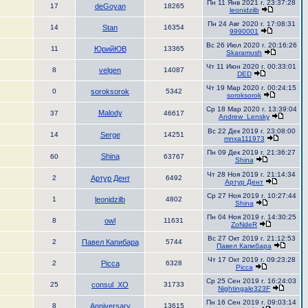
Пн 11 Янв 2021 г. 23:37:28
17
deGoyan
18265
leonidzilb
Пн 24 Авг 2020 г. 17:08:31
14
Stan
16354
9990001
Вс 26 Июл 2020 г. 20:16:26
11
ЮрийЮВ
13365
Skaramush
Чт 11 Июн 2020 г. 00:33:01
8
velgen
14087
DED
Чт 19 Мар 2020 г. 00:24:15
0
soroksorok
5342
soroksorok
Ср 18 Мар 2020 г. 13:39:04
Malody
37
46617
Andrew_Lensky
Вс 22 Дек 2019 г. 23:08:00
14
Serge
14251
mnxa111973
Пн 09 Дек 2019 г. 21:36:27
Shina
60
63767
Shina
Чт 28 Ноя 2019 г. 21:14:34
2
Артур Дент
6492
Артур Дент
Ср 27 Ноя 2019 г. 10:27:44
1
leonidzilb
4802
Shina
Пн 04 Ноя 2019 г. 14:30:25
8
owl
11631
ZoNdeR
Вс 27 Окт 2019 г. 21:12:53
2
Павел Капибара
5744
Павел Капибара
Чт 17 Окт 2019 г. 09:23:28
2
Picca
6328
Picca
Ср 25 Сен 2019 г. 16:24:03
25
consul_XO
31733
Nightingale323F
Пн 16 Сен 2019 г. 09:03:14
8
Anniversary
13615