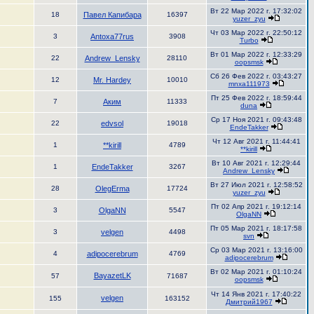
Вт 22 Мар 2022 г. 17:32:02
18
Павел Капибара
16397
yuzer_zyu
Чт 03 Мар 2022 г. 22:50:12
3
Antoxa77rus
3908
Turbo
Вт 01 Мар 2022 г. 12:33:29
22
Andrew_Lensky
28110
oopsmsk
Сб 26 Фев 2022 г. 03:43:27
12
Mr. Hardey
10010
mnxa111973
Пт 25 Фев 2022 г. 18:59:44
7
Аким
11333
duna
Ср 17 Ноя 2021 г. 09:43:48
22
edvsol
19018
EndeTakker
Чт 12 Авг 2021 г. 11:44:41
1
**kirill
4789
**kirill
Вт 10 Авг 2021 г. 12:29:44
1
EndeTakker
3267
Andrew_Lensky
Вт 27 Июл 2021 г. 12:58:52
28
OlegErma
17724
yuzer_zyu
Пт 02 Апр 2021 г. 19:12:14
3
OlgaNN
5547
OlgaNN
Пт 05 Мар 2021 г. 18:17:58
3
velgen
4498
svn
Ср 03 Мар 2021 г. 13:16:00
4
adipocerebrum
4769
adipocerebrum
Вт 02 Мар 2021 г. 01:10:24
BayazetLK
57
71687
oopsmsk
Чт 14 Янв 2021 г. 17:40:22
velgen
155
163152
Дмитрий1967