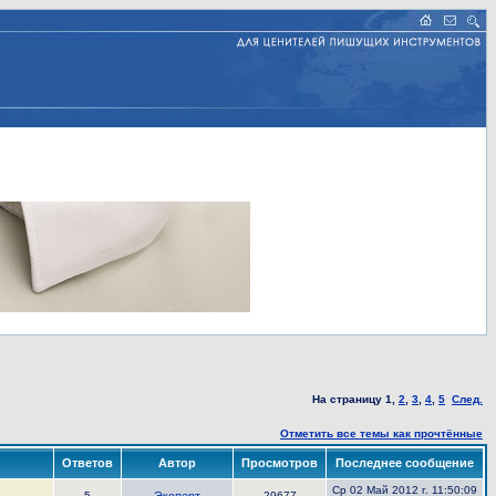
На страницу
1
,
2
,
3
,
4
,
5
След.
Отметить все темы как прочтённые
Ответов
Автор
Просмотров
Последнее сообщение
Ср 02 Май 2012 г. 11:50:09
5
29677