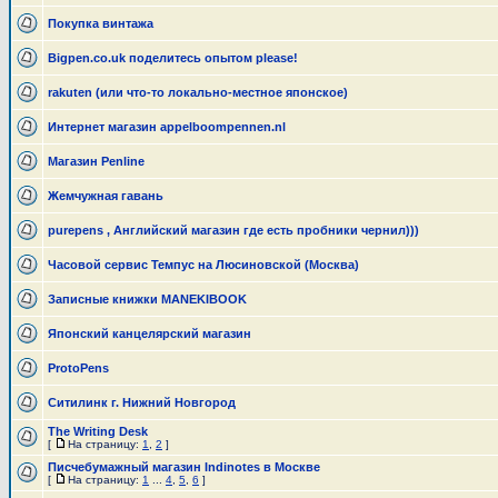
Покупка винтажа
Bigpen.co.uk поделитесь опытом please!
rakuten (или что-то локально-местное японское)
Интернет магазин appelboompennen.nl
Магазин Penline
Жемчужная гавань
purepens , Английский магазин где есть пробники чернил)))
Часовой сервис Темпус на Люсиновской (Москва)
Записные книжки MANEKIBOOK
Японский канцелярский магазин
ProtoPens
Ситилинк г. Нижний Новгород
The Writing Desk
[
На страницу:
1
,
2
]
Писчебумажный магазин Indinotes в Москве
[
На страницу:
1
...
4
,
5
,
6
]