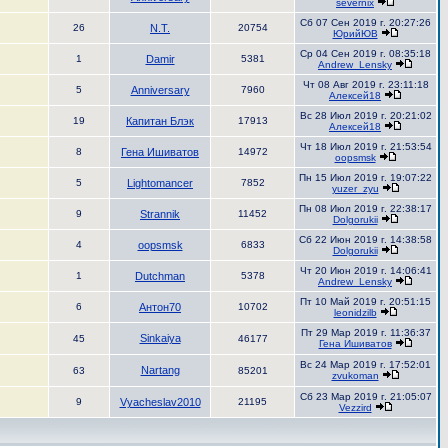
severnix
Сб 07 Сен 2019 г. 20:27:26
26
N.T.
20754
ЮрийЮВ
Ср 04 Сен 2019 г. 08:35:18
1
Damir
5381
Andrew_Lensky
Чт 08 Авг 2019 г. 23:11:18
5
Anniversary
7960
Алексей18
Вс 28 Июл 2019 г. 20:21:02
19
Капитан Блэк
17913
Алексей18
Чт 18 Июл 2019 г. 21:53:54
8
Гена Ишиватов
14972
oopsmsk
Пн 15 Июл 2019 г. 19:07:22
5
Lightomancer
7852
yuzer_zyu
Пн 08 Июл 2019 г. 22:38:17
9
Strannik
11452
Dolgorukii
Сб 22 Июн 2019 г. 14:38:58
4
oopsmsk
6833
Dolgorukii
Чт 20 Июн 2019 г. 14:06:41
1
Dutchman
5378
Andrew_Lensky
Пт 10 Май 2019 г. 20:51:15
6
Антон70
10702
leonidzilb
Пт 29 Мар 2019 г. 11:36:37
Sinkaiya
45
46177
Гена Ишиватов
Вс 24 Мар 2019 г. 17:52:01
Nartang
63
85201
zvukoman
Сб 23 Мар 2019 г. 21:05:07
9
Vyacheslav2010
21195
Vezzird