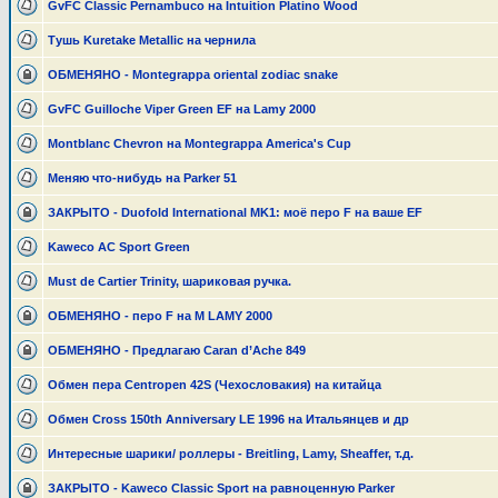
GvFC Classic Pernambuco на Intuition Platino Wood
Тушь Kuretake Metallic на чернила
ОБМЕНЯНО - Montegrappa oriental zodiac snake
GvFC Guilloche Viper Green EF на Lamy 2000
Montblanc Chevron на Montegrappa America's Cup
Меняю что-нибудь на Parker 51
ЗАКРЫТО - Duofold International MK1: моё перо F на ваше EF
Kaweco AC Sport Green
Must de Cartier Trinity, шариковая ручка.
ОБМЕНЯНО - перо F на М LAMY 2000
ОБМЕНЯНО - Предлагаю Caran d’Ache 849
Обмен пера Centropen 42S (Чехословакия) на китайца
Обмен Cross 150th Anniversary LE 1996 на Итальянцев и др
Интересные шарики/ роллеры - Breitling, Lamy, Sheaffer, т.д.
ЗАКРЫТО - Kaweco Classic Sport на равноценную Parker