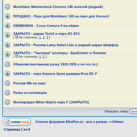
Montblanc Meisterstuck Chevron 146 золотой (редкий)
ПРОДАНО - Перо для Montblanc 149 на перо для Visconti
ОБМЕНЯНО - Cross Century II на обмен
ЗАКРЫТО - шарик Tech2 и перо (F) ATX
[
На страницу:
1
,
2
,
3
]
ЗАКРЫТО - Роллер Lamy Safari Lilac и редкий шарик Шеффер
ЗАКРЫТО - "Часовые" роллеры - Брайтлинг и Лонжин
[
На страницу:
1
,
2
]
Обменяю винтажнцю ручку 1920-1930-х на что то:)
ЗАКРЫТО - перо Kaweco Sport размера М на ЕF, F
Роллер МБ на перо
Ручки из коллекции
Montegrappa White Nights перо F (ЗАКРЫТО)
Показать темы:
Список форумов ElitePen.ru - все о ручках
->
Обмен
Страница
1
из
9