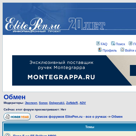
FAQ
Поиск
П
Профиль
Войти 
Обмен
Модераторы:
Эксперт
,
Sonor
,
Dolgorukii
,
ZoNdeR
,
ADV
Сейчас этот форум просматривают: Нет
Список форумов ElitePen.ru - все о ручках
->
Обмен
Темы