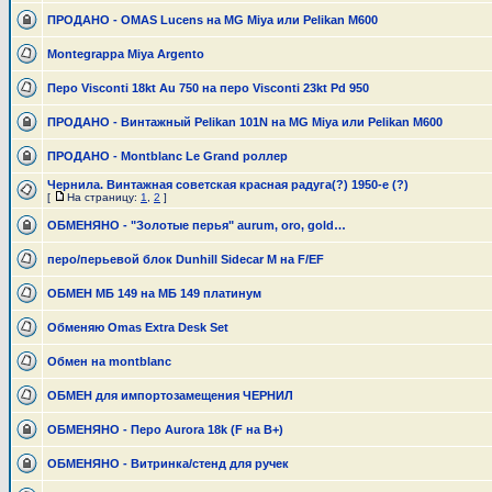
ПРОДАНО - OMAS Lucens на MG Miya или Pelikan M600
Montegrappa Miya Argento
Перо Visconti 18kt Au 750 на перо Visconti 23kt Pd 950
ПРОДАНО - Винтажный Pelikan 101N на MG Miya или Pelikan M600
ПРОДАНО - Montblanc Le Grand роллер
Чернила. Винтажная советская красная радуга(?) 1950-е (?)
[
На страницу:
1
,
2
]
ОБМЕНЯНО - "Золотые перья" aurum, oro, gold…
перо/перьевой блок Dunhill Sidecar M на F/EF
ОБМЕН МБ 149 на МБ 149 платинум
Обменяю Omas Extra Desk Set
Обмен на montblanc
ОБМЕН для импортозамещения ЧЕРНИЛ
ОБМЕНЯНО - Перо Aurora 18k (F на B+)
ОБМЕНЯНО - Витринка/стенд для ручек