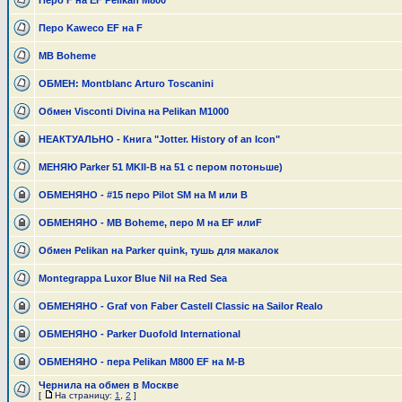
Перо F на EF Pelikan M800
Перо Kaweco EF на F
MB Boheme
ОБМЕН: Montblanc Arturo Toscanini
Обмен Visconti Divina на Pelikan M1000
НЕАКТУАЛЬНО - Книга "Jotter. History of an Icon"
МЕНЯЮ Parker 51 MKII-B на 51 с пером потоньше)
ОБМЕНЯНО - #15 перо Pilot SM на М или В
ОБМЕНЯНО - MB Boheme, перо М на EF илиF
Обмен Pelikan на Parker quink, тушь для макалок
Montegrappa Luxor Blue Nil на Red Sea
ОБМЕНЯНО - Graf von Faber Castell Classic на Sailor Realo
ОБМЕНЯНО - Parker Duofold International
ОБМЕНЯНО - пера Pelikan M800 EF на M-B
Чернила на обмен в Москве
[
На страницу:
1
,
2
]