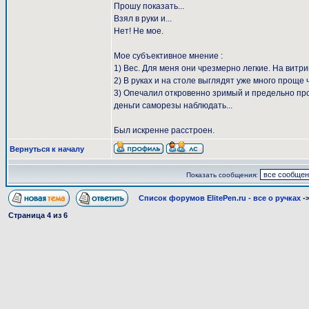
Прошу показать...
Взял в руки и...
Нет! Не мое.
Мое субъективное мнение :
1) Вес. Для меня они чрезмерно легкие. На витр
2) В руках и на столе выглядят уже много проще
3) Опечалил откровенно зримый и предельно прос
деньги саморезы наблюдать...
Был искренне расстроен.
Вернуться к началу
Показать сообщения:
Список форумов ElitePen.ru - все о ручках
-
Страница
4
из
6