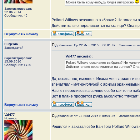
Может быть кому-нибудь будет интересно
Зарегистрирован:
22.06.2014
Сообщения: 45
Pollard Willows осознанно выбрали? Не жалели о S
Действительно переливается на солнце? Она пр
Вернуться к началу
Eugenia
Добавлено: Ср 22 Июл 2015 г. 00:01:47
Заголовок со
Завсегдатай
Val477 писал(а):
Зарегистрирован:
15.09.2010
Pollard Willows осознанно выбрали? Не жалели о
Сообщения: 1720
Действительно переливается на солнце? Она 
Да, осознанно, именно с Ивами мне вариант и пон
впечатлил - мутно-голубой с яркими оранжевыми пе
Насчет переливов на солнце особо как-то не на
Вот в плане просветов ручка абсолютно "глухая", 
Вернуться к началу
Val477
Добавлено: Чт 23 Июл 2015 г. 09:01:36
Заголовок со
Новичок
Решился и заказал себе Ван Гога Pollard Willows c