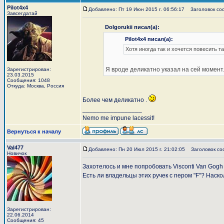
Pilot4x4
Добавлено: Пт 19 Июн 2015 г. 06:56:17
Заголовок со
Завсегдатай
Dolgorukii писал(а):
Pilot4x4 писал(а):
Хотя иногда так и хочется повесить т
Я вроде деликатно указал на сей момент.
Зарегистрирован:
23.03.2015
Сообщения: 1048
Откуда: Москва, Россия
Более чем деликатно .
_________________
Nemo me impune lacessit!
Вернуться к началу
Val477
Добавлено: Пн 20 Июл 2015 г. 21:02:05
Заголовок со
Новичок
Захотелось и мне попробовать Visconti Van Gogh I
Есть ли владельцы этих ручек с пером "F"? Нас
Зарегистрирован:
22.06.2014
Сообщения: 45