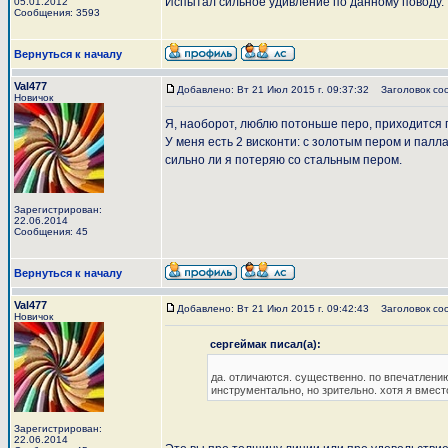
Испытал сильное удивление по данному поводу.
05.01.2012
Сообщения: 3593
Вернуться к началу
Val477
Добавлено: Вт 21 Июл 2015 г. 09:37:32
Заголовок со
Новичок
Я, наоборот, люблю потоньше перо, приходится 
У меня есть 2 висконти: с золотым пером и палл
сильно ли я потеряю со стальным пером.
Зарегистрирован:
22.06.2014
Сообщения: 45
Вернуться к началу
Val477
Добавлено: Вт 21 Июл 2015 г. 09:42:43
Заголовок со
Новичок
сергеймак писал(а):
да. отличаются. существенно. по впечатлению 
инструментально, но зрительно. хотя я вмест
Зарегистрирован:
22.06.2014