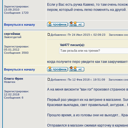
Если у Вас есть ручка Кавеко, то там очень похо
Зарегистрирован:
пером, который очень легко поменять на другой.
15.09.2010
Сообщения: 1720
Вернуться к началу
сергеймак
Добавлено: Пт 24 Июл 2015 г. 02:09:23
Заголовок со
Завсегдатай
Val477 писал(а):
Зарегистрирован:
05.01.2012
Там резьба или на трении?
Сообщения: 3593
когда получите перо увидите как там закручиваетс
Вернуться к началу
Олиго Френ
Добавлено: Пн 12 Фев 2018 г. 19:51:09
Заголовок соо
Новичок
А на меня висконти "ван гог" произвел странное 
Зарегистрирован:
12.02.2018
Сообщения: 6
Первый раз увидел их на витрине в магазине. Sunfl
Красивая выкладка, свет правильный, антураж... 
Прошло время, а из головы они не выходят... Кра
Отправился в магазин сжимая карточку в кармане