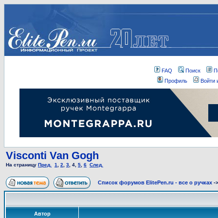
FAQ
Поиск
П
Профиль
Войти 
Visconti Van Gogh
На страницу
Пред.
1
,
2
,
3
,
4
,
5
,
6
След.
Список форумов ElitePen.ru - все о ручках
-
Автор