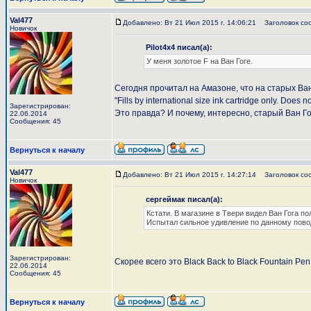
Val477
Добавлено: Вт 21 Июл 2015 г. 14:06:21
Заголовок со
Новичок
Pilot4x4 писал(а):
У меня золотое F на Ван Гоге.
Сегодня прочитал на Амазоне, что на старых Ван
"Fills by international size ink cartridge only. Does n
Зарегистрирован:
Это правда? И почему, интересно, старый Ван Го
22.06.2014
Сообщения: 45
Вернуться к началу
Val477
Добавлено: Вт 21 Июл 2015 г. 14:27:14
Заголовок со
Новичок
сергеймак писал(а):
Кстати. В магазине в Твери видел Ван Гога п
Испытал сильное удивление по данному пово
Зарегистрирован:
Скорее всего это Black Back to Black Fountain Pen
22.06.2014
Сообщения: 45
Вернуться к началу