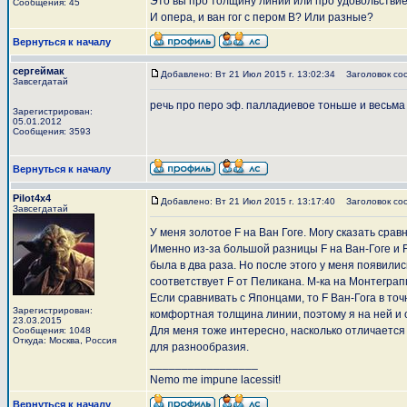
Это вы про толщину линии или про удовольстви
Сообщения: 45
И опера, и ван гог с пером В? Или разные?
Вернуться к началу
сергеймак
Добавлено: Вт 21 Июл 2015 г. 13:02:34
Заголовок со
Завсегдатай
речь про перо эф. палладиевое тоньше и весьма
Зарегистрирован:
05.01.2012
Сообщения: 3593
Вернуться к началу
Pilot4x4
Добавлено: Вт 21 Июл 2015 г. 13:17:40
Заголовок со
Завсегдатай
У меня золотое F на Ван Гоге. Могу сказать сра
Именно из-за большой разницы F на Ван-Гоге и 
была в два раза. Но после этого у меня появили
соответствует F от Пеликана. М-ка на Монтегра
Если сравнивать с Японцами, то F Ван-Гога в то
Зарегистрирован:
комфортная толщина линии, поэтому я на ней и 
23.03.2015
Для меня тоже интересно, насколько отличается 
Сообщения: 1048
Откуда: Москва, Россия
для разнообразия.
_________________
Nemo me impune lacessit!
Вернуться к началу