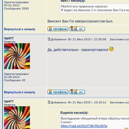
Val477 писал(а):
Зарегистрирован:
05.01.2012
Pilot4x4 все правильно написал.
Сообщения: 3593
Я видел на Амазоне 2-е поколение Ван Гога м
Винсент Ван Гог импрессионистом был.
Вернуться к началу
Val477
Добавлено: Вт 21 Июл 2015 г. 22:56:06
Заголовок со
Новичок
Да, действительно - зарапортовался
Зарегистрирован:
22.06.2014
Сообщения: 45
Вернуться к началу
Val477
Добавлено: Вт 21 Июл 2015 г. 23:19:12
Заголовок со
Новичок
Eugenia писал(а):
Выкладываю обещанный вчера образец письма 
Соннет:
https://yadi.sk/i/3zXTtM-RhzW7w