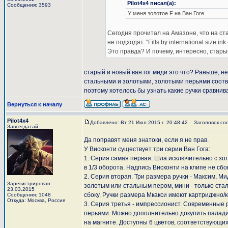
Pilot4x4 писал(а):
Сообщения: 3593
У меня золотое F на Ван Гоге.
Сегодня прочитал на Амазоне, что на ст
не подходят. "Fills by international size ink
Это правда? И почему, интересно, старый
старый и новый ван гог миди это что? Раньше, не
стальными и золотыми, золотыми перьями соотве
поэтому хотелось бы узнать какие ручки сравнива
Вернуться к началу
Pilot4x4
Добавлено: Вт 21 Июл 2015 г. 20:48:42
Заголовок со
Завсегдатай
Да поправят меня знатоки, если я не прав.
У Висконти существует три серии Ван Гога:
1. Серия самая первая. Шла исключительно с зо
в 1/3 оборота. Надпись Висконти на клипе не сбо
2. Серия вторая. Три размера ручки - Максим, 
Зарегистрирован:
золотым или стальным пером, мини - только ста
23.03.2015
сбоку. Ручки размера Мкакси имеют картриджно/
Сообщения: 1048
Откуда: Москва, Россия
3. Серия третья - импрессионист. Современные
перьями. Можно дополнительно докупить паладие
на магните. Доступны 6 цветов, соответствующих