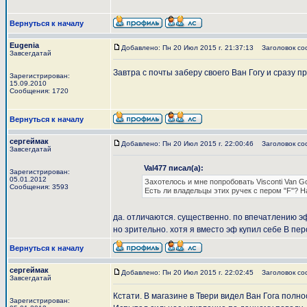
Вернуться к началу
Eugenia
Добавлено: Пн 20 Июл 2015 г. 21:37:13
Заголовок со
Завсегдатай
Завтра с почты заберу своего Ван Гогу и сразу 
Зарегистрирован:
15.09.2010
Сообщения: 1720
Вернуться к началу
сергеймак
Добавлено: Пн 20 Июл 2015 г. 22:00:46
Заголовок со
Завсегдатай
Val477 писал(а):
Зарегистрирован:
05.01.2012
Захотелось и мне попробовать Visconti Van Go
Сообщения: 3593
Есть ли владельцы этих ручек с пером "F"? 
да. отличаются. существенно. по впечатлению эф 
но зрительно. хотя я вместо эф купил себе В пер
Вернуться к началу
сергеймак
Добавлено: Пн 20 Июл 2015 г. 22:02:45
Заголовок со
Завсегдатай
Кстати. В магазине в Твери видел Ван Гога полн
Зарегистрирован: