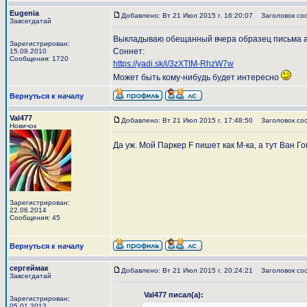
Eugenia
Добавлено: Вт 21 Июл 2015 г. 16:20:07
Заголовок со
Завсегдатай
Выкладываю обещанный вчера образец письма ав
Зарегистрирован:
Соннет:
15.09.2010
Сообщения: 1720
https://yadi.sk/i/3zXTtM-RhzW7w
Может быть кому-нибудь будет интересно
Вернуться к началу
Val477
Добавлено: Вт 21 Июл 2015 г. 17:48:50
Заголовок со
Новичок
Да уж. Мой Паркер F пишет как М-ка, а тут Ван 
Зарегистрирован:
22.06.2014
Сообщения: 45
Вернуться к началу
сергеймак
Добавлено: Вт 21 Июл 2015 г. 20:24:21
Заголовок со
Завсегдатай
Val477 писал(а):
Зарегистрирован:
05.01.2012