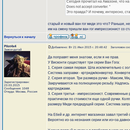
Сегодня прочитал на Амазоне, что на с
Does not accept converter. "
Это правда? И почему, интересно, ста
старый и новый ван гог миди это что? Раньше, н
им на смену пришли ван гог импрессионист со ст
Вернуться к началу
Pilot4x4
Добавлено: Вт 21 Июл 2015 г. 20:48:42
Заголовок со
Завсегдатай
Да поправят меня знатоки, если я не прав.
У Висконти существует три серии Ван Гога:
1. Серия самая первая. Шла исключительно с зол
Система заправки - кртридж/конвертер. Конверте
2. Серия вторая. Три размера ручки - Максим, 
Зарегистрирован:
Закручиваются на полноценную резьбу. Надпись 
23.03.2015
картриджами.
Сообщения: 1048
Откуда: Москва, Россия
3. Серия третья - импрессионист. Современные
практически по стоимости еще одной ручки. Колп
размеру Миди предидущей серии. Система запра
На Ебей и др. интернет магазинах завал третий 
Вероятно из-за незнания серии или из=за давно