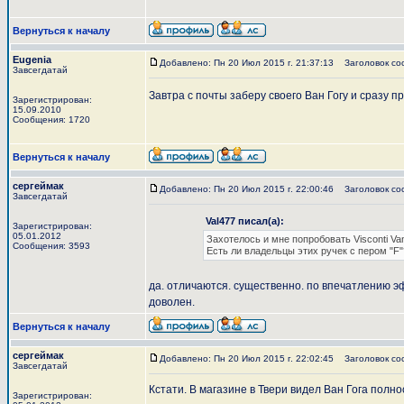
Вернуться к началу
Eugenia
Добавлено: Пн 20 Июл 2015 г. 21:37:13
Заголовок со
Завсегдатай
Завтра с почты заберу своего Ван Гогу и сразу 
Зарегистрирован:
15.09.2010
Сообщения: 1720
Вернуться к началу
сергеймак
Добавлено: Пн 20 Июл 2015 г. 22:00:46
Заголовок со
Завсегдатай
Val477 писал(а):
Зарегистрирован:
05.01.2012
Захотелось и мне попробовать Visconti Van
Сообщения: 3593
Есть ли владельцы этих ручек с пером "F
да. отличаются. существенно. по впечатлению эф 
доволен.
Вернуться к началу
сергеймак
Добавлено: Пн 20 Июл 2015 г. 22:02:45
Заголовок со
Завсегдатай
Кстати. В магазине в Твери видел Ван Гога полн
Зарегистрирован: