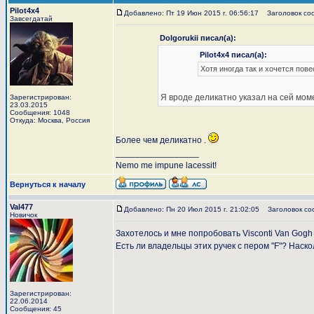
Pilot4x4
Добавлено: Пт 19 Июн 2015 г. 06:56:17
Заголовок со
Завсегдатай
Dolgorukii писал(а):
Pilot4x4 писал(а):
Хотя иногда так и хочется пове
Я вроде деликатно указал на сей моме
Зарегистрирован:
23.03.2015
Сообщения: 1048
Откуда: Москва, Россия
Более чем деликатно .
_________________
Nemo me impune lacessit!
Вернуться к началу
Val477
Добавлено: Пн 20 Июл 2015 г. 21:02:05
Заголовок со
Новичок
Захотелось и мне попробовать Visconti Van Gogh I
Есть ли владельцы этих ручек с пером "F"? Нас
Зарегистрирован:
22.06.2014
Сообщения: 45