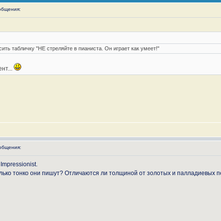
общения:
сить табличку "НЕ стреляйте в пианиста. Он играет как умеет!"
нт...
общения:
mpressionist.
колько тонко они пишут? Отличаются ли толщиной от золотых и палладиевых 