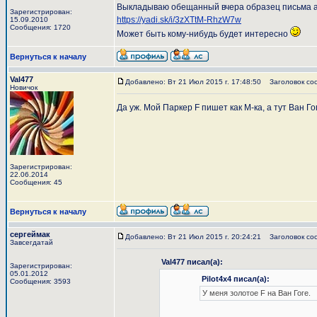
Выкладываю обещанный вчера образец письма авт
Зарегистрирован:
https://yadi.sk/i/3zXTtM-RhzW7w
15.09.2010
Сообщения: 1720
Может быть кому-нибудь будет интересно
Вернуться к началу
Val477
Добавлено: Вт 21 Июл 2015 г. 17:48:50
Заголовок со
Новичок
Да уж. Мой Паркер F пишет как М-ка, а тут Ван 
Зарегистрирован:
22.06.2014
Сообщения: 45
Вернуться к началу
сергеймак
Добавлено: Вт 21 Июл 2015 г. 20:24:21
Заголовок со
Завсегдатай
Val477 писал(а):
Зарегистрирован:
05.01.2012
Pilot4x4 писал(а):
Сообщения: 3593
У меня золотое F на Ван Гоге.