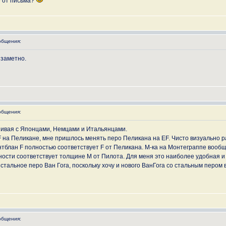
е от письма?
общения:
 заметно.
общения:
внивая с Японцами, Немцами и Итальянцами.
 на Пеликане, мне пришлось менять перо Пеликана на EF. Чисто визуально ра
нтблан F полностью соответствует F от Пеликана. М-ка на Монтеграппе вооб
чности соответствует толщине M от Пилота. Для меня это наиболее удобная 
стальное перо Ван Гога, поскольку хочу и нового ВанГога со стальным пером
общения: