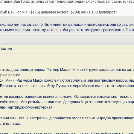
тарых Ван Гогах используется только картриджная система заправки, конверторы н
рый Ван Гог Midi ($175) дешевле нового ($289) аж на 100 долларов?
есколько лет назад, ван гог был мини, миди, макси и выпускались они со ста
альными перьями. поэтому хотелось бы узнать какие ручки сравниваются? и ка
общения:
отым двухтоновым пером. Размер Макси. Колпачёк ручки закрывается на хитрую
р на резьбе.
Миди, Мини. Размеры Макси комплектуются золотым или платиновым пером, мид
Висконти на клипе теперь сбоку. Ручки размера Мкакси имеют картриджно/ко
 ручки распространенные нынче в продаже. Оснащаются изначально только с
ечёк теперь без резьбы, на магните. Доступны 6 цветов, соответствующих ка
вки картриджно/конвертерная.
серии Ван Гога. У австралийца продается вторая серия. Изредка проскакивае
сти выпуска.