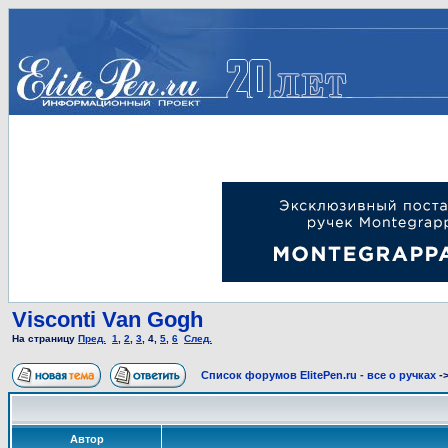
Visconti Van Gogh
На страницу
Пред.
1
,
2
,
3
,
4
,
5
,
6
След.
Список форумов ElitePen.ru - все о ручках
-
Автор