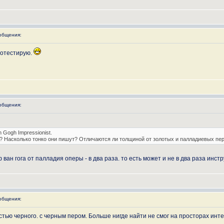
общения:
протестирую.
общения:
 Gogh Impressionist.
"? Насколько тонко они пишут? Отличаются ли толщиной от золотых и палладиевых пе
ван гога от палладия оперы - в два раза. то есть может и не в два раза инст
общения:
остью черного. с черным пером. Больше нигде найти не смог на просторах ин