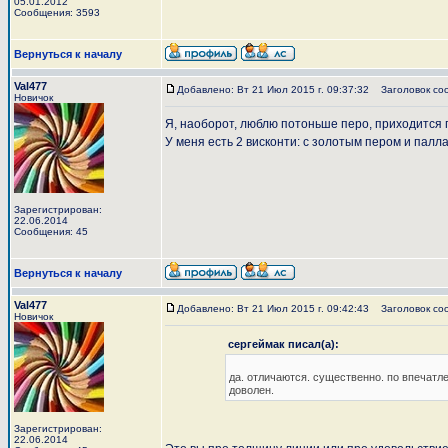
05.01.2012
Сообщения: 3593
Вернуться к началу
Val477
Добавлено: Вт 21 Июл 2015 г. 09:37:32
Заголовок со
Новичок
Я, наоборот, люблю потоньше перо, приходится 
У меня есть 2 висконти: с золотым пером и палл
Зарегистрирован:
22.06.2014
Сообщения: 45
Вернуться к началу
Val477
Добавлено: Вт 21 Июл 2015 г. 09:42:43
Заголовок со
Новичок
сергеймак писал(а):
да. отличаются. существенно. по впечатле
доволен.
Зарегистрирован:
22.06.2014