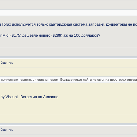
гах используется только картриджная система заправки, конверторы не подходят. 
г Midi ($175) дешевле нового ($289) аж на 100 долларов?
общения:
а полностью черного. с черным пером. Больше нигде найти не смог на просторах инте
 by Visconti. Встретил на Амазоне.
общения: