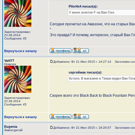
Pilot4x4 писал(а):
У меня золотое F на Ван Гоге.
Сегодня прочитал на Амазоне, что на старых Ван Го
"
Зарегистрирован:
Это правда? И почему, интересно, старый Ван Го
22.06.2014
Сообщения: 45
Вернуться к началу
Val477
Добавлено: Вт 21 Июл 2015 г. 14:27:14
Заголовок со
Новичок
сергеймак писал(а):
Кстати. В магазине в Твери видел Ван Гог
Скорее всего это Black Back to Black Fountain Pen
Зарегистрирован:
22.06.2014
Сообщения: 45
Вернуться к началу
Eugenia
Добавлено: Вт 21 Июл 2015 г. 16:20:07
Заголовок со
Завсегдатай