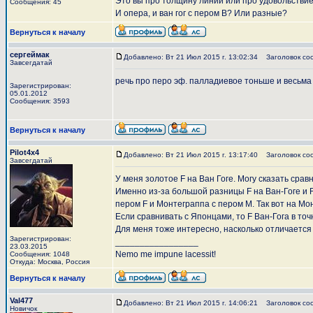
Это вы про толщину линии или про удовольстви
Сообщения: 45
И опера, и ван гог с пером В? Или разные?
Вернуться к началу
сергеймак
Добавлено: Вт 21 Июл 2015 г. 13:02:34
Заголовок со
Завсегдатай
речь про перо эф. палладиевое тоньше и весьма
Зарегистрирован:
05.01.2012
Сообщения: 3593
Вернуться к началу
Pilot4x4
Добавлено: Вт 21 Июл 2015 г. 13:17:40
Заголовок со
Завсегдатай
У меня золотое F на Ван Гоге. Могу сказать сра
Именно из-за большой разницы F на Ван-Гоге и F
пером F и Монтеграппа с пером М. Так вот на Мо
Если сравнивать с Японцами, то F Ван-Гога в то
Для меня тоже интересно, насколько отличается 
Зарегистрирован:
_________________
23.03.2015
Nemo me impune lacessit!
Сообщения: 1048
Откуда: Москва, Россия
Вернуться к началу
Val477
Добавлено: Вт 21 Июл 2015 г. 14:06:21
Заголовок со
Новичок