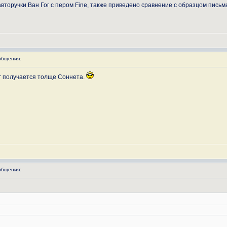
оручки Ван Гог с пером Fine, также приведено сравнение с образцом письм
общения:
Гог получается толще Соннета.
общения: