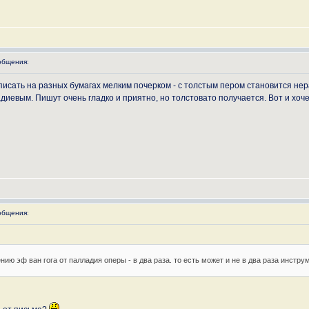
общения:
писать на разных бумагах мелким почерком - с толстым пером становится не
адиевым. Пишут очень гладко и приятно, но толстовато получается. Вот и хоч
общения:
нию эф ван гога от палладия оперы - в два раза. то есть может и не в два раза инстру