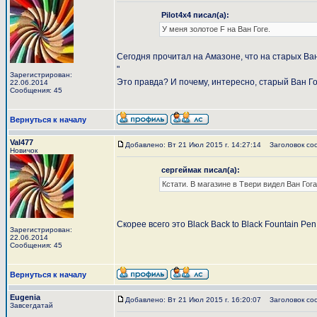
Pilot4x4 писал(а):
У меня золотое F на Ван Гоге.
Сегодня прочитал на Амазоне, что на старых Ван Го
"
Зарегистрирован:
Это правда? И почему, интересно, старый Ван Го
22.06.2014
Сообщения: 45
Вернуться к началу
Val477
Добавлено: Вт 21 Июл 2015 г. 14:27:14
Заголовок со
Новичок
сергеймак писал(а):
Кстати. В магазине в Твери видел Ван Гог
Скорее всего это Black Back to Black Fountain Pen
Зарегистрирован:
22.06.2014
Сообщения: 45
Вернуться к началу
Eugenia
Добавлено: Вт 21 Июл 2015 г. 16:20:07
Заголовок со
Завсегдатай