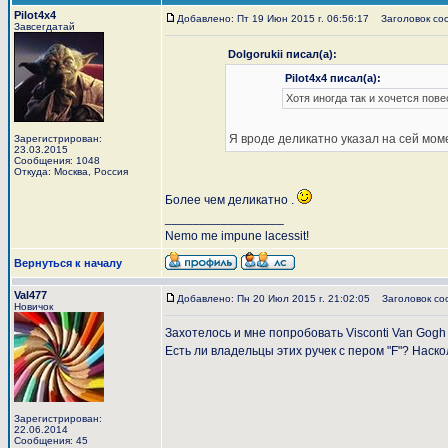
Pilot4x4
Добавлено: Пт 19 Июн 2015 г. 06:56:17
Заголовок со
Завсегдатай
Dolgorukii писал(а):
Pilot4x4 писал(а):
Хотя иногда так и хочется пове
Я вроде деликатно указал на сей моме
Зарегистрирован:
23.03.2015
Сообщения: 1048
Откуда: Москва, Россия
Более чем деликатно .
_________________
Nemo me impune lacessit!
Вернуться к началу
Val477
Добавлено: Пн 20 Июл 2015 г. 21:02:05
Заголовок со
Новичок
Захотелось и мне попробовать Visconti Van Gogh I
Есть ли владельцы этих ручек с пером "F"? Нас
Зарегистрирован:
22.06.2014
Сообщения: 45