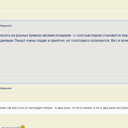
общения:
писать на разных бумагах мелким почерком - с толстым пером становится не
адиевым. Пишут очень гладко и приятно, но толстовато получается. Вот и хоч
общения:
нию эф ван гога от палладия оперы - в два раза. то есть может и не в два раза инстру