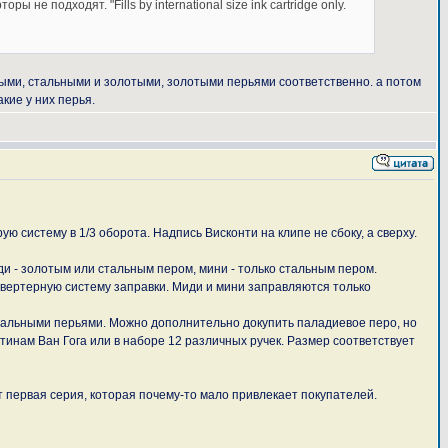
е подходят. "Fills by international size ink cartridge only.
льными, стальными и золотыми, золотыми перьями соответственно. а потом
кие у них перья.
 систему в 1/3 оборота. Надпись Висконти на клипе не сбоку, а сверху.
и - золотым или стальным пером, мини - только стальным пером.
нвертерную систему заправки. Миди и мини заправляются только
тальными перьями. Можно дополнительно докупить паладиевое перо, но
ртинам Ван Гога или в наборе 12 различных ручек. Размер соответствует
т первая серия, которая почему-то мало привлекает покупателей.