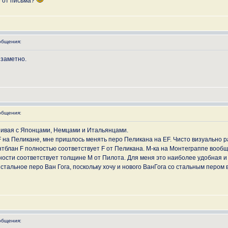
е от письма?
общения:
 заметно.
общения:
внивая с Японцами, Немцами и Итальянцами.
 на Пеликане, мне пришлось менять перо Пеликана на EF. Чисто визуально ра
нтблан F полностью соответствует F от Пеликана. М-ка на Монтеграппе вооб
чности соответствует толщине M от Пилота. Для меня это наиболее удобная 
стальное перо Ван Гога, поскольку хочу и нового ВанГога со стальным пером
общения: