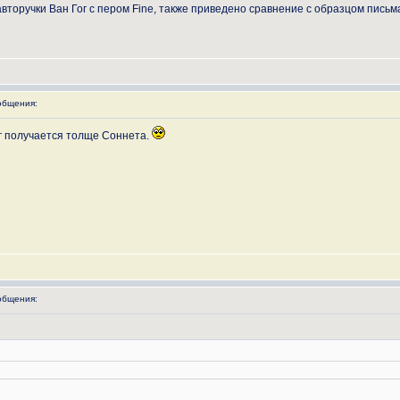
оручки Ван Гог с пером Fine, также приведено сравнение с образцом письм
общения:
Гог получается толще Соннета.
общения: