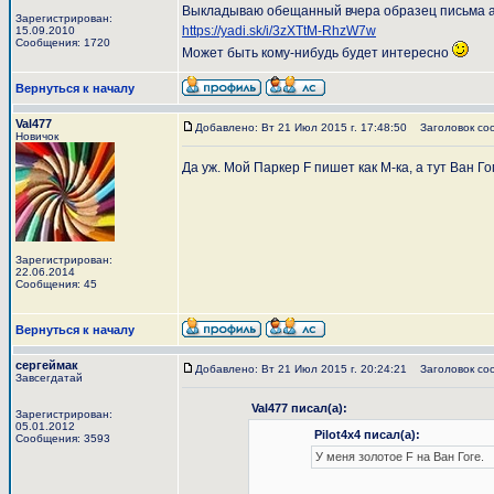
Выкладываю обещанный вчера образец письма авт
Зарегистрирован:
https://yadi.sk/i/3zXTtM-RhzW7w
15.09.2010
Сообщения: 1720
Может быть кому-нибудь будет интересно
Вернуться к началу
Val477
Добавлено: Вт 21 Июл 2015 г. 17:48:50
Заголовок со
Новичок
Да уж. Мой Паркер F пишет как М-ка, а тут Ван 
Зарегистрирован:
22.06.2014
Сообщения: 45
Вернуться к началу
сергеймак
Добавлено: Вт 21 Июл 2015 г. 20:24:21
Заголовок со
Завсегдатай
Val477 писал(а):
Зарегистрирован:
05.01.2012
Pilot4x4 писал(а):
Сообщения: 3593
У меня золотое F на Ван Гоге.