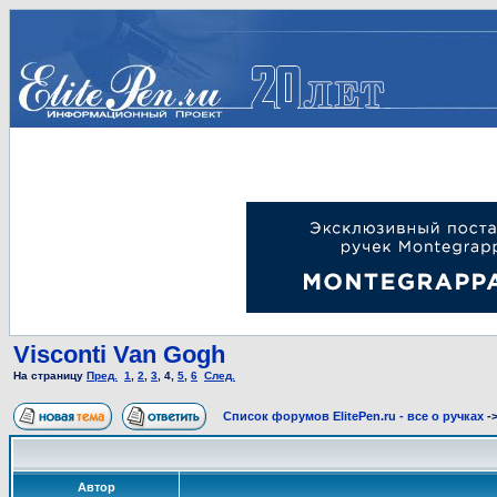
Visconti Van Gogh
На страницу
Пред.
1
,
2
,
3
,
4
,
5
,
6
След.
Список форумов ElitePen.ru - все о ручках
-
Автор