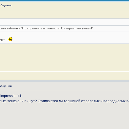
общения:
сить табличку "НЕ стреляйте в пианиста. Он играет как умеет!"
нт...
общения:
mpressionist.
колько тонко они пишут? Отличаются ли толщиной от золотых и палладиевых 