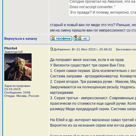
Сегодня прочитал на Амазоне, что на с
Does not accept converter. "
Это правда? И почему, интересно, ста
старый и новый ван гог миди это что? Раньше, н
им на смену пришли ван гог импрессионист со ст
Вернуться к началу
Pilot4x4
Добавлено: Вт 21 Июл 2015 г. 20:48:42
Заголовок со
Завсегдатай
Да поправят меня знатоки, если я не прав.
У Висконти существует три серии Ван Гога:
1. Серия самая первая. Шла исключительно с зол
Система заправки - кртридж/конвертер. Конверте
2. Серия вторая. Три размера ручки - Максим, 
Зарегистрирован:
Закручиваются на полноценную резьбу. Надпись 
23.03.2015
картриджами.
Сообщения: 1048
Откуда: Москва, Россия
3. Серия третья - импрессионист. Современные
практически по стоимости еще одной ручки. Колп
размеру Миди предидущей серии. Система запра
На Ебей и др. интернет магазинах завал третий 
Вероятно из-за незнания серии или из=за давно