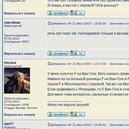
Это вы про толщину линии или про удовольстви
Сообщения: 45
И опера, и ван гог с пером В? Или разные?
Вернуться к началу
сергеймак
Добавлено: Вт 21 Июл 2015 г. 13:02:34
Заголовок со
Завсегдатай
речь про перо эф. палладиевое тоньше и весьма
Зарегистрирован:
05.01.2012
Сообщения: 3593
Вернуться к началу
Pilot4x4
Добавлено: Вт 21 Июл 2015 г. 13:17:40
Заголовок со
Завсегдатай
У меня золотое F на Ван Гоге. Могу сказать сра
Именно из-за большой разницы F на Ван-Гоге и F
пером F и Монтеграппа с пером М. Так вот на Мо
Если сравнивать с Японцами, то F Ван-Гога в то
Для меня тоже интересно, насколько отличается 
Зарегистрирован:
_________________
23.03.2015
Nemo me impune lacessit!
Сообщения: 1048
Откуда: Москва, Россия
Вернуться к началу
Val477
Добавлено: Вт 21 Июл 2015 г. 14:06:21
Заголовок со
Новичок