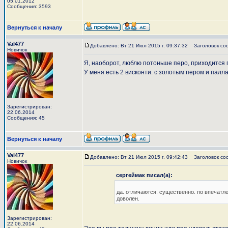
05.01.2012
Сообщения: 3593
Вернуться к началу
Val477
Добавлено: Вт 21 Июл 2015 г. 09:37:32
Заголовок со
Новичок
Я, наоборот, люблю потоньше перо, приходится 
У меня есть 2 висконти: с золотым пером и палл
Зарегистрирован:
22.06.2014
Сообщения: 45
Вернуться к началу
Val477
Добавлено: Вт 21 Июл 2015 г. 09:42:43
Заголовок со
Новичок
сергеймак писал(а):
да. отличаются. существенно. по впечатле
доволен.
Зарегистрирован:
22.06.2014