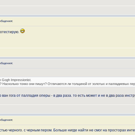
общения:
протестирую.
общения:
 Gogh Impressionist.
"? Насколько тонко они пишут? Отличаются ли толщиной от золотых и палладиевых пе
ван гога от палладия оперы - в два раза. то есть может и не в два раза инст
общения:
остью черного. с черным пером. Больше нигде найти не смог на просторах ин