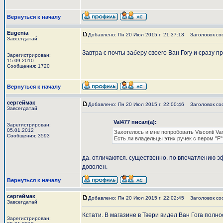
Вернуться к началу
Eugenia
Добавлено: Пн 20 Июл 2015 г. 21:37:13
Заголовок со
Завсегдатай
Завтра с почты заберу своего Ван Гогу и сразу 
Зарегистрирован:
15.09.2010
Сообщения: 1720
Вернуться к началу
сергеймак
Добавлено: Пн 20 Июл 2015 г. 22:00:46
Заголовок со
Завсегдатай
Val477 писал(а):
Зарегистрирован:
05.01.2012
Захотелось и мне попробовать Visconti Van
Сообщения: 3593
Есть ли владельцы этих ручек с пером "F
да. отличаются. существенно. по впечатлению эф 
доволен.
Вернуться к началу
сергеймак
Добавлено: Пн 20 Июл 2015 г. 22:02:45
Заголовок со
Завсегдатай
Кстати. В магазине в Твери видел Ван Гога полн
Зарегистрирован: