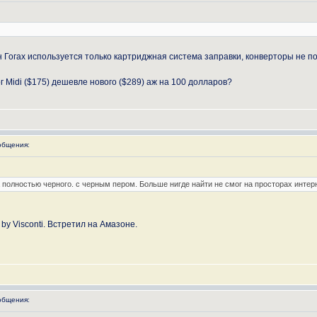
гах используется только картриджная система заправки, конверторы не подходят. 
г Midi ($175) дешевле нового ($289) аж на 100 долларов?
общения:
а полностью черного. с черным пером. Больше нигде найти не смог на просторах инте
 by Visconti. Встретил на Амазоне.
общения: