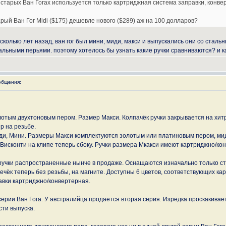
тарых Ван Гогах используется только картриджная система заправки, конверторы н
рый Ван Гог Midi ($175) дешевле нового ($289) аж на 100 долларов?
есколько лет назад, ван гог был мини, миди, макси и выпускались они со ста
альными перьями. поэтому хотелось бы узнать какие ручки сравниваются? и ка
общения:
отым двухтоновым пером. Размер Макси. Колпачёк ручки закрывается на хитрую
р на резьбе.
Миди, Мини. Размеры Макси комплектуются золотым или платиновым пером, мид
Висконти на клипе теперь сбоку. Ручки размера Мкакси имеют картриджно/ко
 ручки распространенные нынче в продаже. Оснащаются изначально только с
ечёк теперь без резьбы, на магните. Доступны 6 цветов, соответствующих ка
вки картриджно/конвертерная.
серии Ван Гога. У австралийца продается вторая серия. Изредка проскакивае
сти выпуска.