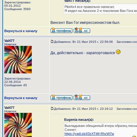
Val477 писал(а):
Зарегистрирован:
05.01.2012
Pilot4x4 все правильно написал.
Сообщения: 3593
Я видел на Амазоне 2-е поколение Ван Гога м
Винсент Ван Гог импрессионистом был.
Вернуться к началу
Val477
Добавлено: Вт 21 Июл 2015 г. 22:56:06
Заголовок со
Новичок
Да, действительно - зарапортовался
Зарегистрирован:
22.06.2014
Сообщения: 45
Вернуться к началу
Val477
Добавлено: Вт 21 Июл 2015 г. 23:19:12
Заголовок со
Новичок
Eugenia писал(а):
Выкладываю обещанный вчера образец письма 
Соннет:
https://yadi.sk/i/3zXTtM-RhzW7w