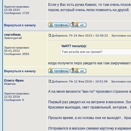
Если у Вас есть ручка Кавеко, то там очень похо
Зарегистрирован:
пером, который очень легко поменять на другой.
15.09.2010
Сообщения: 1720
Вернуться к началу
сергеймак
Добавлено: Пт 24 Июл 2015 г. 02:09:23
Заголовок со
Завсегдатай
Val477 писал(а):
Зарегистрирован:
05.01.2012
Там резьба или на трении?
Сообщения: 3593
когда получите перо увидите как там закручиваетс
Вернуться к началу
Олиго Френ
Добавлено: Пн 12 Фев 2018 г. 19:51:09
Заголовок соо
Новичок
А на меня висконти "ван гог" произвел странное 
Зарегистрирован:
12.02.2018
Сообщения: 6
Первый раз увидел их на витрине в магазине. Sunfl
Красивая выкладка, свет правильный, антураж... 
Прошло время, а из головы они не выходят... Кра
Отправился в магазин сжимая карточку в кармане