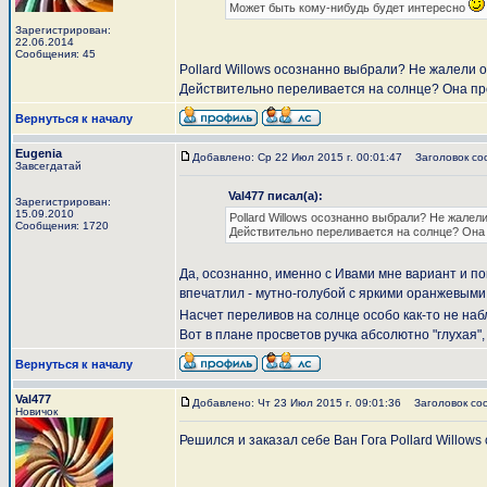
Может быть кому-нибудь будет интересно
Зарегистрирован:
22.06.2014
Сообщения: 45
Pollard Willows осознанно выбрали? Не жалели о S
Действительно переливается на солнце? Она пр
Вернуться к началу
Eugenia
Добавлено: Ср 22 Июл 2015 г. 00:01:47
Заголовок со
Завсегдатай
Val477 писал(а):
Зарегистрирован:
15.09.2010
Pollard Willows осознанно выбрали? Не жалели о
Сообщения: 1720
Действительно переливается на солнце? Она 
Да, осознанно, именно с Ивами мне вариант и пон
впечатлил - мутно-голубой с яркими оранжевыми пе
Насчет переливов на солнце особо как-то не на
Вот в плане просветов ручка абсолютно "глухая", 
Вернуться к началу
Val477
Добавлено: Чт 23 Июл 2015 г. 09:01:36
Заголовок со
Новичок
Решился и заказал себе Ван Гога Pollard Willows c