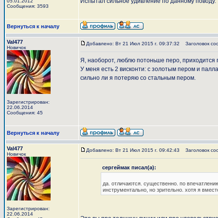
Испытал сильное удивление по данному поводу.
05.01.2012
Сообщения: 3593
Вернуться к началу
Val477
Добавлено: Вт 21 Июл 2015 г. 09:37:32
Заголовок со
Новичок
Я, наоборот, люблю потоньше перо, приходится 
У меня есть 2 висконти: с золотым пером и палл
сильно ли я потеряю со стальным пером.
Зарегистрирован:
22.06.2014
Сообщения: 45
Вернуться к началу
Val477
Добавлено: Вт 21 Июл 2015 г. 09:42:43
Заголовок со
Новичок
сергеймак писал(а):
да. отличаются. существенно. по впечатлению 
инструментально, но зрительно. хотя я вмест
Зарегистрирован:
22.06.2014