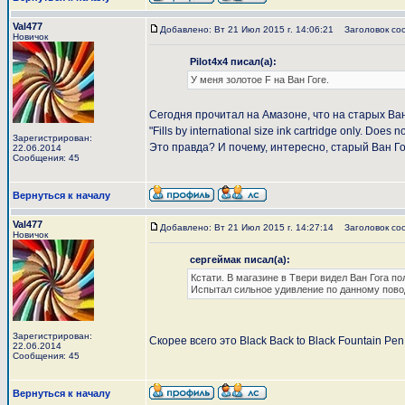
Val477
Добавлено: Вт 21 Июл 2015 г. 14:06:21
Заголовок со
Новичок
Pilot4x4 писал(а):
У меня золотое F на Ван Гоге.
Сегодня прочитал на Амазоне, что на старых Ван
"Fills by international size ink cartridge only. Does n
Зарегистрирован:
Это правда? И почему, интересно, старый Ван Го
22.06.2014
Сообщения: 45
Вернуться к началу
Val477
Добавлено: Вт 21 Июл 2015 г. 14:27:14
Заголовок со
Новичок
сергеймак писал(а):
Кстати. В магазине в Твери видел Ван Гога п
Испытал сильное удивление по данному пово
Зарегистрирован:
Скорее всего это Black Back to Black Fountain Pen
22.06.2014
Сообщения: 45
Вернуться к началу