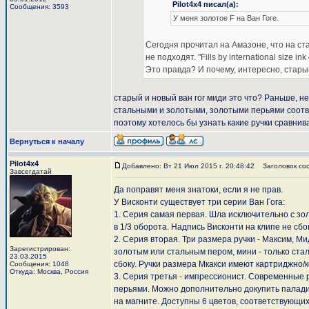
Pilot4x4 писал(а):
Сообщения: 3593
У меня золотое F на Ван Гоге.
Сегодня прочитал на Амазоне, что на ст
не подходят. "Fills by international size ink
Это правда? И почему, интересно, старый
старый и новый ван гог миди это что? Раньше, не
стальными и золотыми, золотыми перьями соотве
поэтому хотелось бы узнать какие ручки сравнива
Вернуться к началу
Pilot4x4
Добавлено: Вт 21 Июл 2015 г. 20:48:42
Заголовок со
Завсегдатай
Да поправят меня знатоки, если я не прав.
У Висконти существует три серии Ван Гога:
1. Серия самая первая. Шла исключительно с зо
в 1/3 оборота. Надпись Висконти на клипе не сбо
2. Серия вторая. Три размера ручки - Максим, 
Зарегистрирован:
золотым или стальным пером, мини - только ста
23.03.2015
сбоку. Ручки размера Мкакси имеют картриджно/
Сообщения: 1048
Откуда: Москва, Россия
3. Серия третья - импрессионист. Современные
перьями. Можно дополнительно докупить паладие
на магните. Доступны 6 цветов, соответствующих