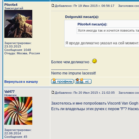
Pilot4x4
Добавлено: Пт 19 Июн 2015 г. 06:56:17
Заголовок со
Завсегдатай
Dolgorukii писал(а):
Pilot4x4 писал(а):
Хотя иногда так и хочется повесить т
Я вроде деликатно указал на сей момент.
Зарегистрирован:
23.03.2015
Сообщения: 1048
Откуда: Москва, Россия
Более чем деликатно .
_________________
Nemo me impune lacessit!
Вернуться к началу
Val477
Добавлено: Пн 20 Июл 2015 г. 21:02:05
Заголовок со
Новичок
Захотелось и мне попробовать Visconti Van Gogh I
Есть ли владельцы этих ручек с пером "F"? Нас
Зарегистрирован:
22.06.2014
Сообщения: 45