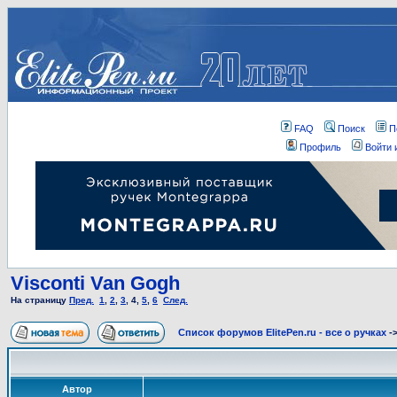
FAQ
Поиск
П
Профиль
Войти 
Visconti Van Gogh
На страницу
Пред.
1
,
2
,
3
,
4
,
5
,
6
След.
Список форумов ElitePen.ru - все о ручках
-
Автор