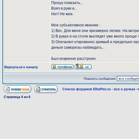
Прошу показать...
Взял в руки и...
Нет! Не мое.
Мое субъективное мнение :
1) Вес. Для меня они чрезмерно легкие. На витр
2) В руках и на столе выглядят уже много проще
3) Опечалил откровенно зримый и предельно прос
деньги саморезы наблюдать...
Был искренне расстроен.
Вернуться к началу
Показать сообщения:
Список форумов ElitePen.ru - все о ручках
-
Страница
4
из
6