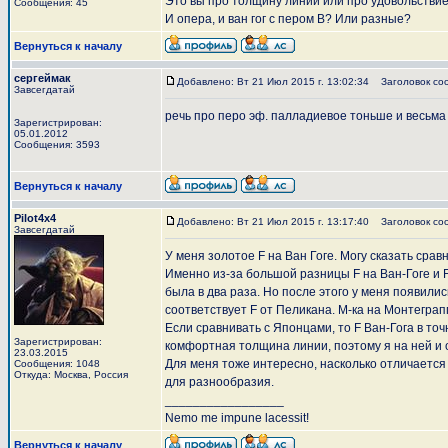
Это вы про толщину линии или про удовольстви
Сообщения: 45
И опера, и ван гог с пером В? Или разные?
Вернуться к началу
сергеймак
Добавлено: Вт 21 Июл 2015 г. 13:02:34
Заголовок со
Завсегдатай
речь про перо эф. палладиевое тоньше и весьма
Зарегистрирован:
05.01.2012
Сообщения: 3593
Вернуться к началу
Pilot4x4
Добавлено: Вт 21 Июл 2015 г. 13:17:40
Заголовок со
Завсегдатай
У меня золотое F на Ван Гоге. Могу сказать сра
Именно из-за большой разницы F на Ван-Гоге и 
была в два раза. Но после этого у меня появили
соответствует F от Пеликана. М-ка на Монтегра
Если сравнивать с Японцами, то F Ван-Гога в то
Зарегистрирован:
комфортная толщина линии, поэтому я на ней и 
23.03.2015
Для меня тоже интересно, насколько отличается 
Сообщения: 1048
Откуда: Москва, Россия
для разнообразия.
_________________
Nemo me impune lacessit!
Вернуться к началу