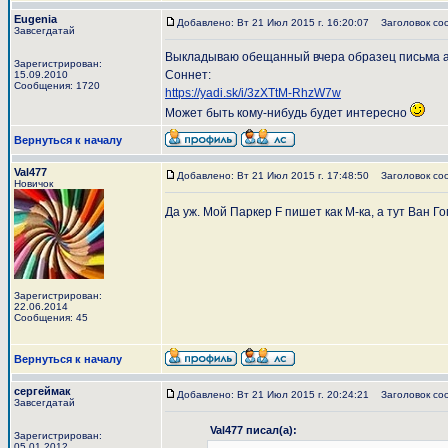
Eugenia
Добавлено: Вт 21 Июл 2015 г. 16:20:07
Заголовок со
Завсегдатай
Выкладываю обещанный вчера образец письма ав
Зарегистрирован:
Соннет:
15.09.2010
Сообщения: 1720
https://yadi.sk/i/3zXTtM-RhzW7w
Может быть кому-нибудь будет интересно
Вернуться к началу
Val477
Добавлено: Вт 21 Июл 2015 г. 17:48:50
Заголовок со
Новичок
Да уж. Мой Паркер F пишет как М-ка, а тут Ван 
Зарегистрирован:
22.06.2014
Сообщения: 45
Вернуться к началу
сергеймак
Добавлено: Вт 21 Июл 2015 г. 20:24:21
Заголовок со
Завсегдатай
Val477 писал(а):
Зарегистрирован:
05.01.2012