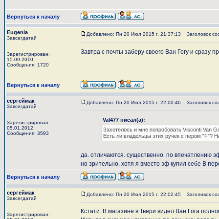
Вернуться к началу
Eugenia
Добавлено: Пн 20 Июл 2015 г. 21:37:13
Заголовок со
Завсегдатай
Завтра с почты заберу своего Ван Гогу и сразу 
Зарегистрирован:
15.09.2010
Сообщения: 1720
Вернуться к началу
сергеймак
Добавлено: Пн 20 Июл 2015 г. 22:00:46
Заголовок со
Завсегдатай
Val477 писал(а):
Зарегистрирован:
05.01.2012
Захотелось и мне попробовать Visconti Van Go
Сообщения: 3593
Есть ли владельцы этих ручек с пером "F"? 
да. отличаются. существенно. по впечатлению эф 
но зрительно. хотя я вместо эф купил себе В пер
Вернуться к началу
сергеймак
Добавлено: Пн 20 Июл 2015 г. 22:02:45
Заголовок со
Завсегдатай
Кстати. В магазине в Твери видел Ван Гога полн
Зарегистрирован: