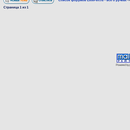
Список форумов ElitePen.ru - все о ручках
-
Страница
1
из
1
Powered by