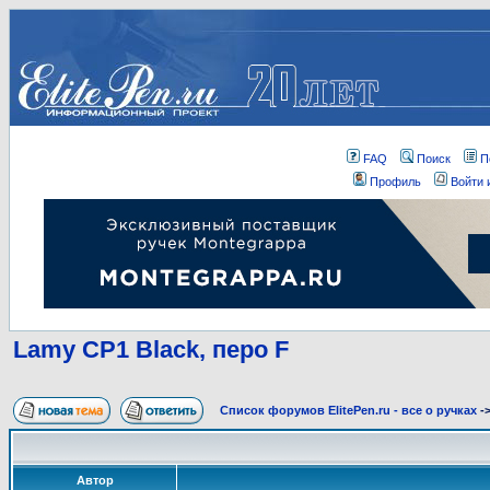
FAQ
Поиск
П
Профиль
Войти 
Lamy CP1 Black, перо F
Список форумов ElitePen.ru - все о ручках
-
Автор