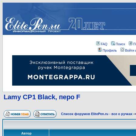
FAQ
Поиск
П
Профиль
Войти 
Lamy CP1 Black, перо F
Список форумов ElitePen.ru - все о ручках
-
Автор