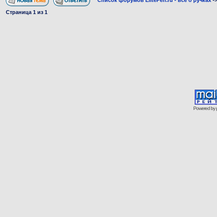
Список форумов ElitePen.ru - все о ручках
-
Страница
1
из
1
Powered by