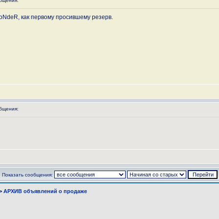
бщения:
oNdeR, как первому просившему резерв.
бщения:
Показать сообщения:
>
АРХИВ объявлений о продаже