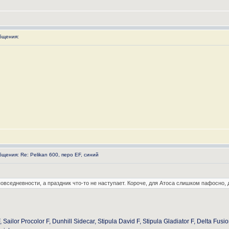
бщения:
ения: Re: Pelikan 600, перо EF, синий
овседневности, а праздник что-то не наступает. Короче, для Атоса слишком пафосно, д
F, Sailor Procolor F, Dunhill Sidecar, Stipula David F, Stipula Gladiator F, Delta 