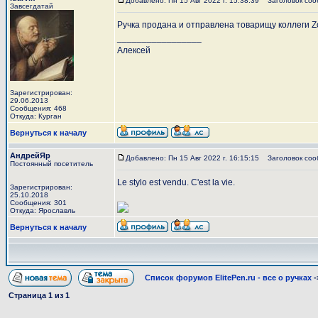
Добавлено: Пн 15 Авг 2022 г. 15:38:39
Заголовок соо
Завсегдатай
Ручка продана и отправлена товарищу коллеги Z
_________________
Алексей
Зарегистрирован:
29.06.2013
Сообщения: 468
Откуда: Курган
Вернуться к началу
АндрейЯр
Добавлено: Пн 15 Авг 2022 г. 16:15:15
Заголовок соо
Постоянный посетитель
Le stylo est vendu. C'est la vie.
Зарегистрирован:
25.10.2018
Сообщения: 301
Откуда: Ярославль
Вернуться к началу
Список форумов ElitePen.ru - все о ручках
-
Страница
1
из
1