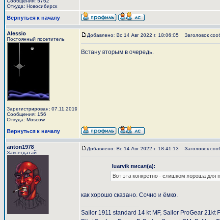
Сообщения: 5762
Откуда: Новосибирск
Вернуться к началу
Alessio
Добавлено: Вс 14 Авг 2022 г. 18:06:05
Заголовок соо
Постоянный посетитель
Встану вторым в очередь.
Зарегистрирован: 07.11.2019
Сообщения: 156
Откуда: Moscow
Вернуться к началу
anton1978
Добавлено: Вс 14 Авг 2022 г. 18:41:13
Заголовок сообщ
Завсегдатай
luarvik писал(а):
Вот эта конкретно - слишком хороша для п
как хорошо сказано. Сочно и ёмко.
_________________
Sailor 1911 standard 14 kt MF, Sailor ProGear 21kt 