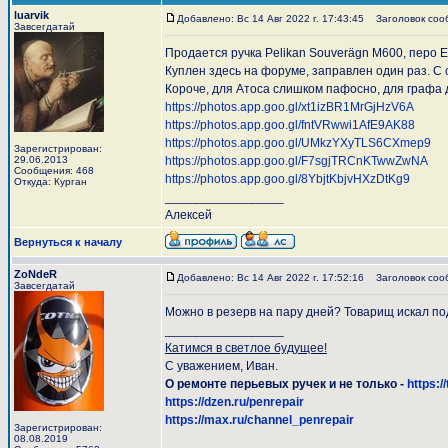
luarvik
Добавлено: Вс 14 Авг 2022 г. 17:43:45
Заголовок сооб
Завсегдатай
Продается ручка Pelikan Souverägn M600, перо E
Куплен здесь на форуме, заправлен один раз. С 
Короче, для Атоса слишком пафосно, для графа де
https://photos.app.goo.gl/xt1izBR1MrGjHzV6A
https://photos.app.goo.gl/fntVRwwi1AfE9AK88
https://photos.app.goo.gl/UMkzYXyTLS6CXmep9
Зарегистрирован:
29.06.2013
https://photos.app.goo.gl/F7sgjTRCnKTwwZwNA
Сообщения: 468
https://photos.app.goo.gl/8YbjtKbjvHXzDtKg9
Откуда: Курган
_________________
Алексей
Вернуться к началу
ZoNdeR
Добавлено: Вс 14 Авг 2022 г. 17:52:16
Заголовок соо
Завсегдатай
Можно в резерв на пару дней? Товарищ искал по
_________________
Катимся в светлое будущее!
С уважением, Иван.
О ремонте перьевых ручек и не только -
https:/
https://dzen.ru/penrepair
https://max.ru/channel_penrepair
Зарегистрирован:
08.08.2019