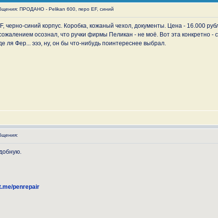
щения: ПРОДАНО - Pelikan 600, перо EF, синий
F, черно-синий корпус. Коробка, кожаный чехол, документы. Цена - 16.000 руб
сожалением осознал, что ручки фирмы Пеликан - не моё. Вот эта конкретно - 
 ля Фер... эээ, ну, он бы что-нибудь поинтереснее выбрал.
бщения:
добную.
/t.me/penrepair