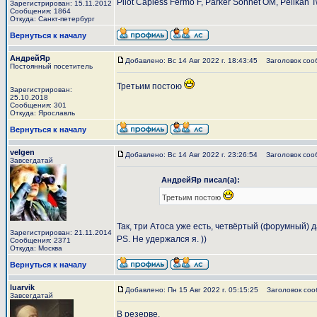
Pilot Capless Fermo F, Parker Sonnet OM, Pelikan T
Зарегистрирован: 15.11.2012
Сообщения: 1864
Откуда: Cанкт-петербург
Вернуться к началу
АндрейЯр
Добавлено: Вс 14 Авг 2022 г. 18:43:45
Заголовок соо
Постоянный посетитель
Третьим постою
Зарегистрирован:
25.10.2018
Сообщения: 301
Откуда: Ярославль
Вернуться к началу
velgen
Добавлено: Вс 14 Авг 2022 г. 23:26:54
Заголовок соо
Завсегдатай
АндрейЯр писал(а):
Третьим постою
Так, три Атоса уже есть, четвёртый (форумный) д
Зарегистрирован: 21.11.2014
PS. Не удержался я. ))
Сообщения: 2371
Откуда: Москва
Вернуться к началу
luarvik
Добавлено: Пн 15 Авг 2022 г. 05:15:25
Заголовок соо
Завсегдатай
В резерве.