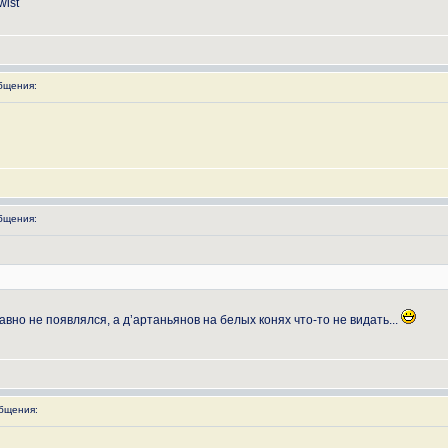
wist
бщения:
бщения:
авно не появлялся, а д’артаньянов на белых конях что-то не видать...
бщения: