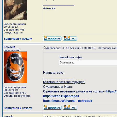
_________________
Алексей
Зарегистрирован:
29.06.2013
Сообщения: 468
Откуда: Курган
Вернуться к началу
ZoNdeR
Добавлено: Пн 15 Авг 2022 г. 06:01:12
Заголовок соо
Завсегдатай
luarvik писал(а):
В резерве.
Написал в л/с.
_________________
Катимся в светлое будущее!
С уважением, Иван.
Зарегистрирован:
08.08.2019
О ремонте перьевых ручек и не только -
https:/
Сообщения: 5762
Откуда: Новосибирск
https://dzen.ru/penrepair
https://max.ru/channel_penrepair
Вернуться к началу
luarvik