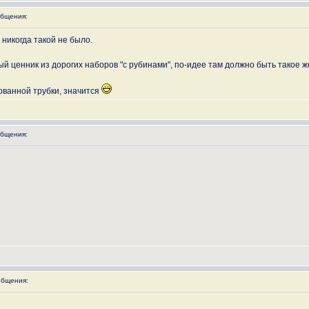
бщения:
 никогда такой не было.
й ценник из дорогих наборов "с рубинами", по-идее там должно быть такое же
ованной трубки, значится
бщения:
бщения: