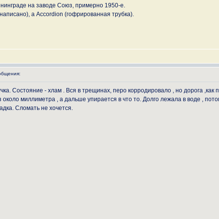
енинграде на заводе Союз, примерно 1950-е.
 написано), а Accordion (гофрированная трубка).
общения:
ка. Состояние - хлам . Вся в трещинах, перо корродировало , но дорога ,как
 около миллиметра , а дальше упирается в что то. Долго лежала в воде , пот
гадка. Сломать не хочется.