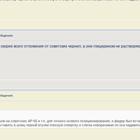
общения:
 скорее всего отложения от советских чернил, а они глицерином не растворя
общения:
ыли на советских АР-65 и т.п. для точного осевого позиционирования, и фидер был вста
ставить в шлиц черной втулки плоскую отвертку и слегка поворачивая по оси надавить