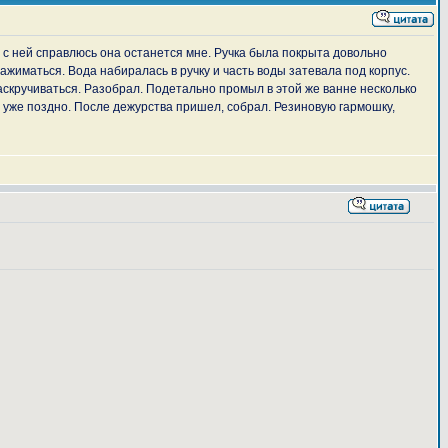
я с ней справлюсь она останется мне. Ручка была покрыта довольно
жиматься. Вода набиралась в ручку и часть воды затевала под корпус.
скручиваться. Разобрал. Подетально промыл в этой же ванне несколько
 уже поздно. После дежурства пришел, собрал. Резиновую гармошку,