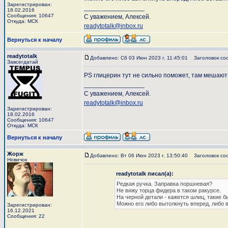
Зарегистрирован:
_________________
18.02.2016
Сообщения: 10647
С уважением, Алексей.
Откуда: МСК
readytotalk@inbox.ru
Вернуться к началу
readytotalk
Добавлено: Сб 03 Июн 2023 г. 11:45:01
Заголовок со
Завсегдатай
PS глицерин тут не сильно поможет, там мешают
_________________
С уважением, Алексей.
readytotalk@inbox.ru
Зарегистрирован:
18.02.2016
Сообщения: 10647
Откуда: МСК
Вернуться к началу
Жорж
Добавлено: Вт 06 Июн 2023 г. 13:50:40
Заголовок со
Новичок
readytotalk писал(а):
Редкая ручка. Заправка поршневая?
Не вижу торца фидера в таком ракурсе.
На черной детали - кажется шлиц, такие б
Можно его либо вытолкнуть вперед, либо в
Зарегистрирован:
16.12.2021
Сообщения: 22