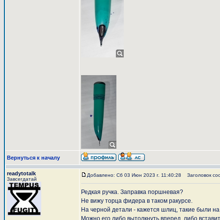
Вернуться к началу
readytotalk
Добавлено: Сб 03 Июн 2023 г. 11:40:28
Заголовок со
Завсегдатай
Редкая ручка. Заправка поршневая?
Не вижу торца фидера в таком ракурсе.
На черной детали - кажется шлиц, такие были на
Можно его либо вытолкнуть вперед, либо вставит