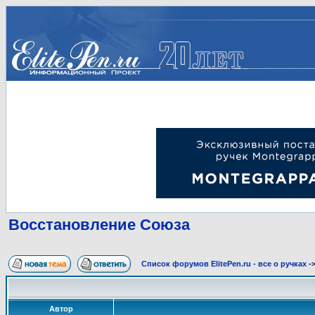
Восстановление Союза
Список форумов ElitePen.ru - все о ручках
-
Автор