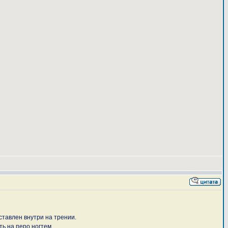
ставлен внутри на трении.
ть на перо ногтем.