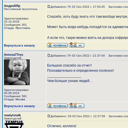
АндрейЯр
Добавлено: Пт 02 Сен 2022 г. 17:54:45
Заголовок соо
Постоянный посетитель
Спасибо, хоть буду знать что там вообще внутри,
Зарегистрирован:
25.10.2018
Сообщения: 301
Может быть когда-нибудь попадётся за адекватны
Откуда: Ярославль
А если что, такую можно взять на донора гофрир
Вернуться к началу
Antoxa77rus
Добавлено: Пт 02 Сен 2022 г. 21:37:04
Заголовок соо
Завсегдатай
Большое спасибо за отчет!
Познавательно и определенно полезно!
_________________
Чем больше узнаю людей…
Зарегистрирован:
06.08.2014
Сообщения: 581
Откуда: Москва
Вернуться к началу
readytotalk
Добавлено: Сб 03 Сен 2022 г. 12:27:56
Заголовок соо
Завсегдатай
Отлично, коллега!