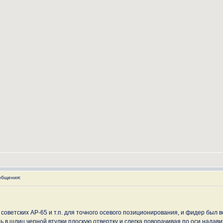
общения:
 советских АР-65 и т.п. для точного осевого позиционирования, и фидер был в
ь в шлиц черной втулки плоскую отвертку и слегка поворачивая по оси надави