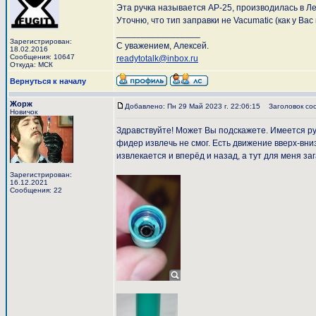
Эта ручка называется АР-25, производилась в Л
Уточню, что тип заправки не Vacumatic (как у Вас
_________________
Зарегистрирован:
С уважением, Алексей.
18.02.2016
Сообщения: 10647
readytotalk@inbox.ru
Откуда: МСК
Вернуться к началу
Жорж
Добавлено: Пн 29 Май 2023 г. 22:06:15
Заголовок со
Новичок
Здравствуйте! Может Вы подскажете. Имеется руч
фидер извлечь не смог. Есть движение вверх-вниз
извлекается и вперёд и назад, а тут для меня за
Зарегистрирован:
16.12.2021
Сообщения: 22