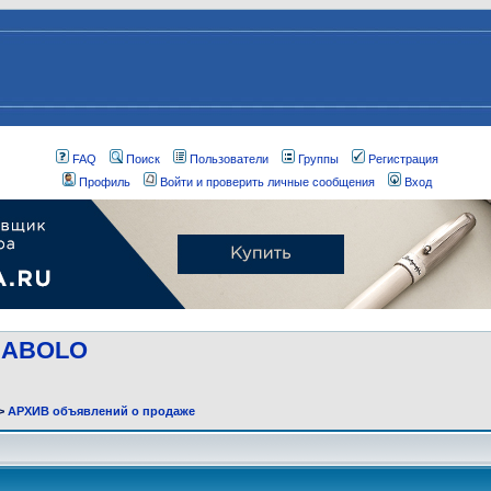
FAQ
Поиск
Пользователи
Группы
Регистрация
Профиль
Войти и проверить личные сообщения
Вход
DIABOLO
>
АРХИВ объявлений о продаже