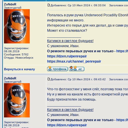
ZoNdeR
Добавлено: Ср 10 Июл 2024 г. 09:33:04
Заголовок соо
Завсегдатай
Попалась в руки ручка Underwood Pccadilly Eboni
информации не много.
Интересно кто перья для них делал, да и сами ру
Может кто сталкивался?
_________________
Катимся в светлое будущее!
С уважением, Иван.
Зарегистрирован:
О ремонте перьевых ручек и не только -
https:/
08.08.2019
Сообщения: 5762
https://dzen.ru/penrepair
Откуда: Новосибирск
https://max.ru/channel_penrepair
Вернуться к началу
ZoNdeR
Добавлено: Ср 10 Июл 2024 г. 09:43:42
Заголовок со
Завсегдатай
Что-то фотохостинг у меня слёг, поэтому пока то
Ну и у меня на канале есть фото конкретной ручк
Буду признателен за помощь.
_________________
Катимся в светлое будущее!
С уважением, Иван.
О ремонте перьевых ручек и не только -
https:/
Зарегистрирован:
https://dzen.ru/penrepair
08.08.2019