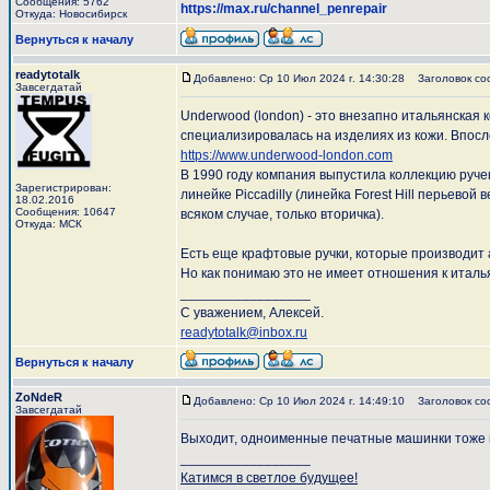
Сообщения: 5762
https://max.ru/channel_penrepair
Откуда: Новосибирск
Вернуться к началу
readytotalk
Добавлено: Ср 10 Июл 2024 г. 14:30:28
Заголовок со
Завсегдатай
Underwood (london) - это внезапно итальянская 
специализировалась на изделиях из кожи. Впос
https://www.underwood-london.com
В 1990 году компания выпустила коллекцию руче
Зарегистрирован:
линейке Piccadilly (линейка Forest Hill перьево
18.02.2016
Сообщения: 10647
всяком случае, только вторичка).
Откуда: МСК
Есть еще крафтовые ручки, которые производит 
Но как понимаю это не имеет отношения к итал
_________________
С уважением, Алексей.
readytotalk@inbox.ru
Вернуться к началу
ZoNdeR
Добавлено: Ср 10 Июл 2024 г. 14:49:10
Заголовок со
Завсегдатай
Выходит, одноименные печатные машинки тоже 
_________________
Катимся в светлое будущее!