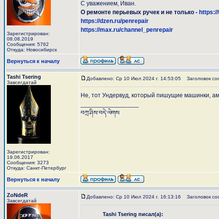
С уважением, Иван.
О ремонте перьевых ручек и не только -
https:/
https://dzen.ru/penrepair
https://max.ru/channel_penrepair
Зарегистрирован:
08.08.2019
Сообщения: 5762
Откуда: Новосибирск
Вернуться к началу
Tashi Tsering
Добавлено: Ср 10 Июл 2024 г. 14:53:05
Заголовок со
Завсегдатай
Не, тот Ундервуд, который пишущие машинки, ам
_________________
བཀྲ་ཤིས་བདེ་ལེགས
Зарегистрирован:
19.06.2017
Сообщения: 3273
Откуда: Санкт-Петербург
Вернуться к началу
ZoNdeR
Добавлено: Ср 10 Июл 2024 г. 16:13:16
Заголовок со
Завсегдатай
Tashi Tsering писал(а):