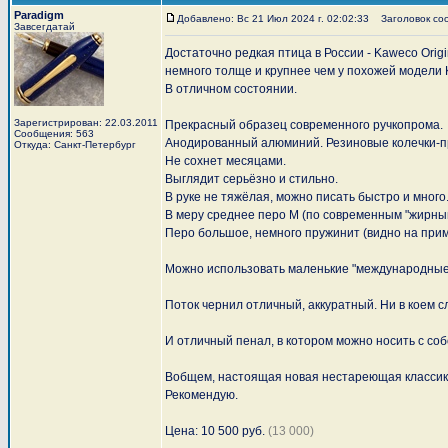
Paradigm
Добавлено: Вс 21 Июл 2024 г. 02:02:33
Заголовок соо
Завсегдатай
Достаточно редкая птица в России - Kaweco Origi
немного толще и крупнее чем у похожей модели K
В отличном состоянии.
Зарегистрирован: 22.03.2011
Прекрасный образец современного ручкопрома.
Сообщения: 563
Анодированный алюминий. Резиновые колечки-пр
Откуда: Санкт-Петербург
Не сохнет месяцами.
Выглядит серьёзно и стильно.
В руке не тяжёлая, можно писать быстро и много
В меру среднее перо M (по современным "жирным
Перо большое, немного пружинит (видно на при
Можно использовать маленькие "международные"
Поток чернил отличный, аккуратный. Ни в коем с
И отличный пенал, в котором можно носить с собо
Вобщем, настоящая новая нестареющая классик
Рекомендую.
Цена: 10 500 руб.
(13 000)