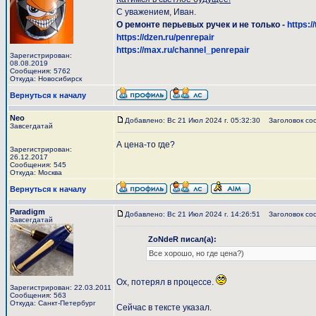
С уважением, Иван.
О ремонте перьевых ручек и не только -
https:/
https://dzen.ru/penrepair
https://max.ru/channel_penrepair
Зарегистрирован:
08.08.2019
Сообщения: 5762
Откуда: Новосибирск
Вернуться к началу
Neo
Добавлено: Вс 21 Июл 2024 г. 05:32:30
Заголовок со
Завсегдатай
А цена-то где?
Зарегистрирован:
26.12.2017
Сообщения: 545
Откуда: Москва
Вернуться к началу
Paradigm
Добавлено: Вс 21 Июл 2024 г. 14:26:51
Заголовок со
Завсегдатай
ZoNdeR писал(а):
Все хорошо, но где цена?)
Ох, потерял в процессе.
Зарегистрирован: 22.03.2011
Сообщения: 563
Откуда: Санкт-Петербург
Сейчас в тексте указал.