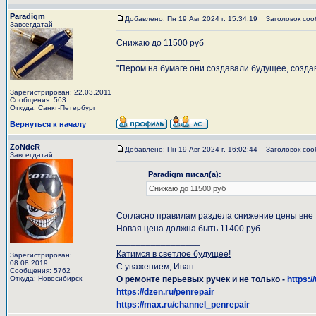
Paradigm
Добавлено: Пн 19 Авг 2024 г. 15:34:19
Заголовок соо
Завсегдатай
Снижаю до 11500 руб
_________________
"Пером на бумаге они создавали будущее, созда
Зарегистрирован: 22.03.2011
Сообщения: 563
Откуда: Санкт-Петербург
Вернуться к началу
ZoNdeR
Добавлено: Пн 19 Авг 2024 г. 16:02:44
Заголовок соо
Завсегдатай
Paradigm писал(а):
Снижаю до 11500 руб
Согласно правилам раздела снижение цены вне 
Новая цена должна быть 11400 руб.
_________________
Катимся в светлое будущее!
Зарегистрирован:
08.08.2019
С уважением, Иван.
Сообщения: 5762
Откуда: Новосибирск
О ремонте перьевых ручек и не только -
https:/
https://dzen.ru/penrepair
https://max.ru/channel_penrepair