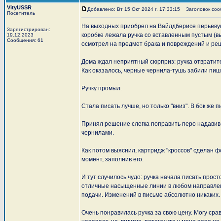
VityUSSR
Добавлено: Вт 15 Окт 2024 г. 17:33:15
Заголовок сообщ
Посетитель
На выходных приобрел на Вайлдберисе перьевую р
Зарегистрирован:
коробке лежала ручка со вставленным пустым (
19.12.2023
Сообщения: 61
осмотрел на предмет брака и повреждений и реши
Дома ждал неприятный сюрприз: ручка отвратит
Как оказалось, черные чернила-тушь забили пиш
Ручку промыл.
Стала писать лучше, но только "вниз". В бок же 
Принял решение слегка поправить перо надавив 
чернилами.
Как потом выяснил, картридж "кроссов" сделан ф
момент, заполнив его.
И тут случилось чудо: ручка начала писать прос
отличные насыщенные линии в любом направлени
подачи. Изменений в письме абсолютно никаких.
Очень понравилась ручка за свою цену. Могу сра