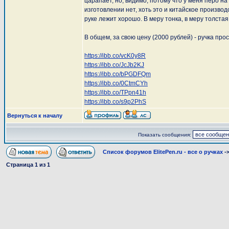
царапает, но, видимо, потому что у меня перо н
изготовлении нет, хоть это и китайское производ
руке лежит хорошо. В меру тонка, в меру толстая
В общем, за свою цену (2000 рублей) - ручка про
https://ibb.co/vcK0y8R
https://ibb.co/JcJb2KJ
https://ibb.co/bPGDFQm
https://ibb.co/0CtmCYh
https://ibb.co/TPpn41h
https://ibb.co/s9p2PhS
Вернуться к началу
Показать сообщения:
Список форумов ElitePen.ru - все о ручках
-
Страница
1
из
1