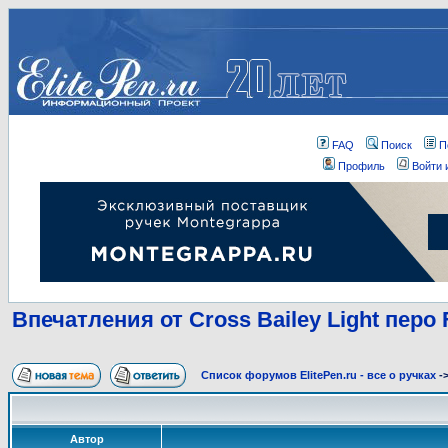
FAQ
Поиск
П
Профиль
Войти 
Впечатления от Cross Bailey Light перо 
Список форумов ElitePen.ru - все о ручках
-
Автор