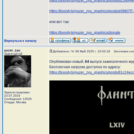
https://boosty.to/yuzer_zyu_graphics/posts/d259
https://boosty.to/yuzer_zyu_graphics/posts/e08fd
или вот так:
https://boosty.to/yuzer_zyu_graphics/donate
Вернуться к началу
yuzer_zyu
Добавлено: Чт 08 Май 2025 г. 10:03:19
Заголовок соо
Завсегдатай
Опубликован новый,
64
выпуск зажигалочного ж
Бесплатная загрузка доступна по адресу:
https://boosty.to/yuzer_zyu_graphics/posts/81c2
Зарегистрирован:
23.07.2016
Сообщения: 13526
Откуда: Москва