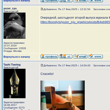
Вернуться к началу
yuzer_zyu
Добавлено: Пн 17 Фев 2025 г. 13:31:54
Заголовок соо
Завсегдатай
Очередной, шестьдесят второй выпуск журнала 
https://boosty.to/yuzer_zyu_graphics/posts/fb4eb
Зарегистрирован:
23.07.2016
Сообщения: 13526
Откуда: Москва
Вернуться к началу
Tashi Tsering
Добавлено: Пн 17 Фев 2025 г. 14:04:43
Заголовок соо
Завсегдатай
Спасибо!
Зарегистрирован:
19.06.2017
Сообщения: 3273