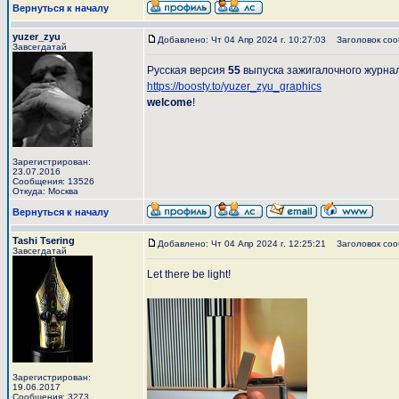
Вернуться к началу
yuzer_zyu
Добавлено: Чт 04 Апр 2024 г. 10:27:03
Заголовок соо
Завсегдатай
Русская версия
55
выпуска зажигалочного журна
https://boosty.to/yuzer_zyu_graphics
welcome
!
Зарегистрирован:
23.07.2016
Сообщения: 13526
Откуда: Москва
Вернуться к началу
Tashi Tsering
Добавлено: Чт 04 Апр 2024 г. 12:25:21
Заголовок соо
Завсегдатай
Let there be light!
Зарегистрирован:
19.06.2017
Сообщения: 3273