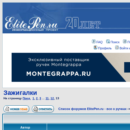
FAQ
Поиск
П
Профиль
Войти 
Зажигалки
На страницу
Пред.
1
,
2
,
3
...
11
,
12
,
13
Список форумов ElitePen.ru - все о ручках
-
Автор