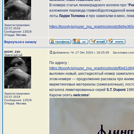
В номере статья ленинградского коллеги про "
Ро
изложения перевода главной/долгожданной книжк
лоты
Ларри Толкина
и про зажигалки в кино, ло
Зарегистрирован:
https://boosty.to/yuzer_zyu_graphics/posts/9d4e3
23.07.2016
Сообщения: 13526
Откуда: Москва
Вернуться к началу
yuzer_zyu
Добавлено: Чт 17 Окт 2024 г. 16:25:45
Заголовок соо
Завсегдатай
По адресу :
https://boosty.to/yuzer_zyu_graphics/posts/f0e61
выложен новый, шестидесятый номер зажигало
этом номере — продолжение рассказа про книжк
маркетинговые материалы (зажигалочные), пос
каталога лимитированных серий
S.T. Dupont
1989
Зарегистрирован:
Карочи опять
welcome
!
23.07.2016
Сообщения: 13526
Откуда: Москва