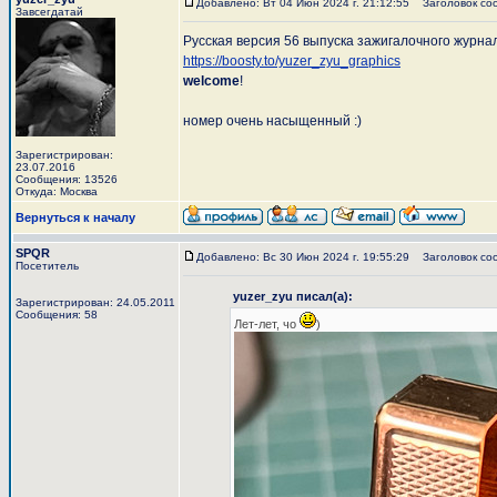
Добавлено: Вт 04 Июн 2024 г. 21:12:55
Заголовок со
Завсегдатай
Русская версия 56 выпуска зажигалочного журн
https://boosty.to/yuzer_zyu_graphics
welcome
!
номер очень насыщенный :)
Зарегистрирован:
23.07.2016
Сообщения: 13526
Откуда: Москва
Вернуться к началу
SPQR
Добавлено: Вс 30 Июн 2024 г. 19:55:29
Заголовок со
Посетитель
yuzer_zyu писал(а):
Зарегистрирован: 24.05.2011
Сообщения: 58
Лет-лет, чо
)