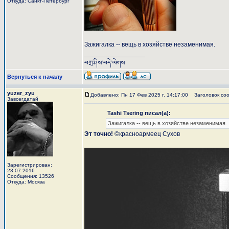
Откуда: Санкт-Петербург
Зажигалка -- вещь в хозяйстве незаменимая.
_________________
བཀྲ་ཤིས་བདེ་ལེགས
Вернуться к началу
yuzer_zyu
Добавлено: Пн 17 Фев 2025 г. 14:17:00
Заголовок соо
Завсегдатай
Tashi Tsering писал(а):
Зажигалка -- вещь в хозяйстве незаменимая.
Эт точно!
©красноармеец Сухов
Зарегистрирован:
23.07.2016
Сообщения: 13526
Откуда: Москва