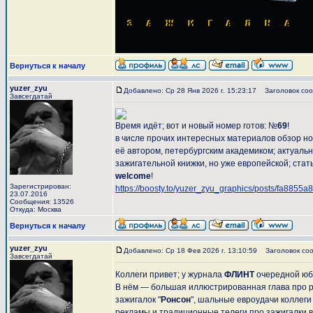
Вернуться к началу
yuzer_zyu
Добавлено: Ср 28 Янв 2026 г. 15:23:17
Заголовок соо
Завсегдатай
Время идёт; вот и новый номер готов: №
69
!
в числе прочих интересных материалов обзор нов
её автором, петербургским академиком; актуаль
зажигательной книжки, но уже европейской; ста
welcome
!
Зарегистрирован:
https://boosty.to/yuzer_zyu_graphics/posts/fa885
23.07.2016
Сообщения: 13526
Откуда: Москва
Вернуться к началу
yuzer_zyu
Добавлено: Ср 18 Фев 2026 г. 13:10:59
Заголовок соо
Завсегдатай
Коллеги привет; у журнала
ФЛИНТ
очередной юб
В нём — большая иллюстрированная глава про р
зажигалок "
Ронсон
", шальные евроудачи коллеги
рекламы и традиционные телеги про зажигалки 