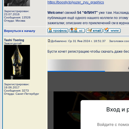
https://boosty.to/yuzer_zyu_graphics
Зарегистрирован:
Welcome
! свежий
54 "ФЛИНТ"
уже там. Наслажд
23.07.2016
Сообщения: 13526
публикация ещё одного нашего коллеги по этому
Откуда: Москва
зажигалки; описание его приключений см в журна
Вернуться к началу
Tashi Tsering
Добавлено: Ср 31 Янв 2024 г. 18:51:37
Заголовок соо
Завсегдатай
Бусти хочет регистрацию чтобы скачать даже б
Зарегистрирован:
19.06.2017
Сообщения: 3273
Откуда: Санкт-Петербург