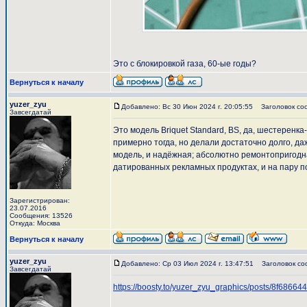
Это с блокировкой газа, 60-ые годы?
Вернуться к началу
yuzer_zyu
Добавлено: Вс 30 Июн 2024 г. 20:05:55
Заголовок со
Завсегдатай
Это модель Briquet Standard, BS, да, шестеренк
примерно тогда, но делали достаточно долго, д
модель, и надёжная; абсолютно ремонтопригодн
датированных рекламных продуктах, и на пару п
Зарегистрирован:
23.07.2016
Сообщения: 13526
Откуда: Москва
Вернуться к началу
yuzer_zyu
Добавлено: Ср 03 Июл 2024 г. 13:47:51
Заголовок со
Завсегдатай
https://boosty.to/yuzer_zyu_graphics/posts/8f686