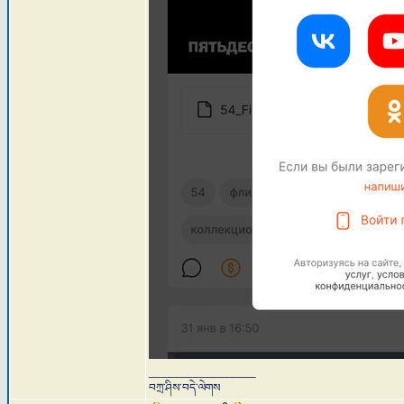
_________________
བཀྲ་ཤིས་བདེ་ལེགས