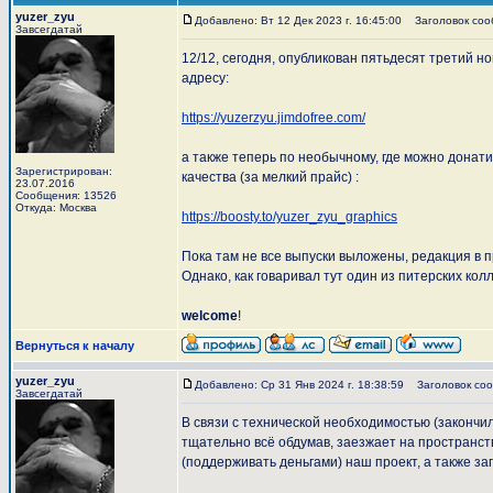
yuzer_zyu
Добавлено: Вт 12 Дек 2023 г. 16:45:00
Заголовок соо
Завсегдатай
12/12, сегодня, опубликован пятьдесят третий н
адресу:
https://yuzerzyu.jimdofree.com/
а также теперь по необычному, где можно донати
Зарегистрирован:
качества (за мелкий прайс) :
23.07.2016
Сообщения: 13526
Откуда: Москва
https://boosty.to/yuzer_zyu_graphics
Пока там не все выпуски выложены, редакция в п
Однако, как говаривал тут один из питерских колле
welcome
!
Вернуться к началу
yuzer_zyu
Добавлено: Ср 31 Янв 2024 г. 18:38:59
Заголовок соо
Завсегдатай
В связи с технической необходимостью (закончи
тщательно всё обдумав, заезжает на пространст
(поддерживать деньгами) наш проект, а также за