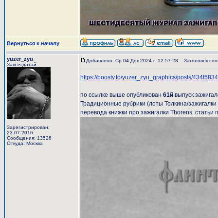
Вернуться к началу
yuzer_zyu
Добавлено: Ср 04 Дек 2024 г. 12:57:28
Заголовок сооб
Завсегдатай
https://boosty.to/yuzer_zyu_graphics/posts/434f58
по ссылке выше опубликован
61й
выпуск зажигал
Традиционные рубрики (лоты Толкина/зажигалки 
перевода книжки про зажигалки Thorens, стать
Зарегистрирован:
23.07.2016
Сообщения: 13526
Откуда: Москва