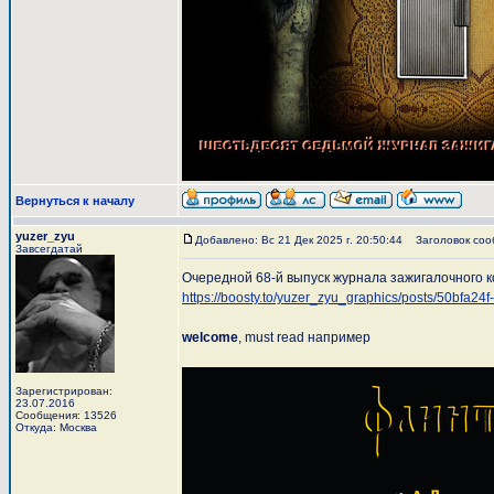
Вернуться к началу
yuzer_zyu
Добавлено: Вс 21 Дек 2025 г. 20:50:44
Заголовок соо
Завсегдатай
Очередной 68-й выпуск журнала зажигалочного
https://boosty.to/yuzer_zyu_graphics/posts/50bfa
welcome
, must read например
Зарегистрирован:
23.07.2016
Сообщения: 13526
Откуда: Москва