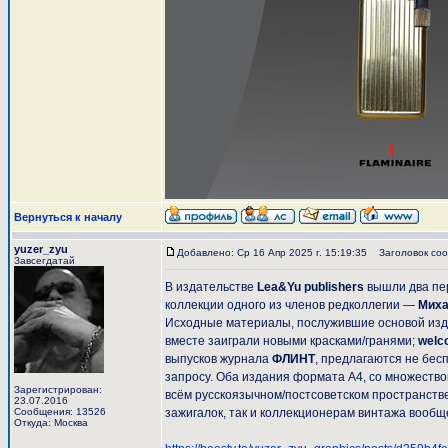
Вернуться к началу
yuzer_zyu
Добавлено: Ср 16 Апр 2025 г. 15:19:35
Заголовок сооб
Завсегдатай
В издательстве
Lea&Yu publishers
вышли два пер
коллекции одного из членов редколлегии —
Миха
Исходные материалы, послужившие основой изда
вместе заиграли новыми красками/гранями;
welc
выпусков журнала
ФЛИНТ
, предлагаются не бес
запросу. Оба издания формата А4, со множество
Зарегистрирован:
всём русскоязычном/постсоветском пространстве
23.07.2016
Сообщения: 13526
зажигалок, так и коллекционерам винтажа вообщ
Откуда: Москва