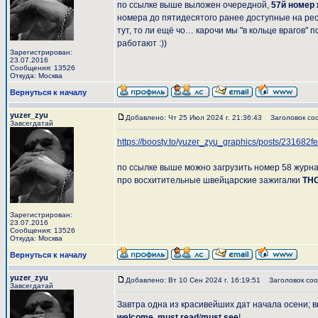
по ссылке выше выложен очередной,
57й номер
номера до пятидесятого ранее доступные на рес
тут, то ли ещё чо… карочи мы "в кольце врагов"
работают :))
Зарегистрирован:
23.07.2016
Сообщения: 13526
Откуда: Москва
Вернуться к началу
yuzer_zyu
Добавлено: Чт 25 Июл 2024 г. 21:36:43
Заголовок соо
Завсегдатай
https://boosty.to/yuzer_zyu_graphics/posts/23168
по ссылке выше можно загрузить номер 58 журн
про восхитительные швейцарские зажигалки
TH
Зарегистрирован:
23.07.2016
Сообщения: 13526
Откуда: Москва
Вернуться к началу
yuzer_zyu
Добавлено: Вт 10 Сен 2024 г. 16:19:51
Заголовок соо
Завсегдатай
Завтра одна из красивейших дат начала осени;
welcome
,
must read
/
must see
!