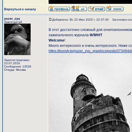
Вернуться к началу
yuzer_zyu
Добавлено: Вс 22 Июн 2025 г. 22:37:45
Заголовок со
Завсегдатай
В этот достаточно сложный для огнепоклонников
зажигалочного журнала
ФЛИНТ
Welcome
!
Много интересного и очень интересного. Ниже сс
https://boosty.to/yuzer_zyu_graphics/posts/3734
Зарегистрирован:
23.07.2016
Сообщения: 13526
Откуда: Москва