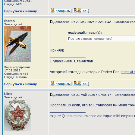
Сообщения: 10647
Откуда: МСК
Вернуться к началу
Staron
Добавлено: Вт 20 Май 2025 г. 22:31:42
Заголовок соо
Завсегдатай
readytotalk писал(а):
Постою вторым, ежели чего)
Принял)
_________________
С уважением, Станислав
Зарегистрирован:
17.02.2013
Авторский взгляд на историю Parker Pen:
https://
Сообщения: 468
Откуда: Рязань
Вернуться к началу
Libra
Добавлено: Ср 21 Май 2025 г. 07:46:17
Заголовок со
Завсегдатай
Проспал! Эх если, что то Станислав вы меня тож
_________________
ex jure Quiritium meum esse aio isque mihi emptus 