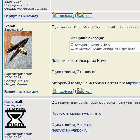
12.06.2017
Сообщения: 382
Откуда: Московская область
Вернуться к началу
Staron
Добавлено: Вт 20 Май 2025 г. 22:27:40
Заголовок соо
Завсегдатай
Vinnipuuh писал(а):
Станислав, приветствую.
Если можно, прошу резерв на пару дней.
Добрый вечер! Резерв за Вами
_________________
С уважением, Станислав
Зарегистрирован:
17.02.2013
Сообщения: 468
Авторский взгляд на историю Parker Pen:
https://
Откуда: Рязань
Вернуться к началу
readytotalk
Добавлено: Вт 20 Май 2025 г. 22:30:52
Заголовок соо
Завсегдатай
Постою вторым, ежели чего)
_________________
С уважением, Алексей.
readytotalk@inbox.ru
Зарегистрирован:
18.02.2016