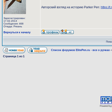
Авторский взгляд на историю Parker Pen:
https://
Зарегистрирован:
17.02.2013
Сообщения: 468
Откуда: Рязань
Вернуться к началу
Пока
Список форумов ElitePen.ru - все о ручках
-
Страница
1
из
1
Powered by