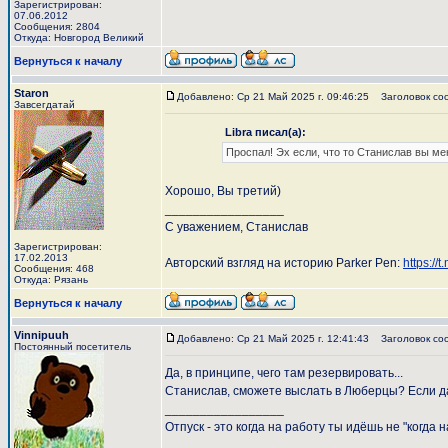
Зарегистрирован:
07.06.2012
Сообщения: 2804
Откуда: Новгород Великий
Вернуться к началу
Staron
Добавлено: Ср 21 Май 2025 г. 09:46:25
Заголовок со
Завсегдатай
Libra писал(а):
Проспал! Эх если, что то Станислав вы ме
Хорошо, Вы третий)
_________________
С уважением, Станислав
Зарегистрирован:
17.02.2013
Авторский взгляд на историю Parker Pen:
https://
Сообщения: 468
Откуда: Рязань
Вернуться к началу
Vinnipuuh
Добавлено: Ср 21 Май 2025 г. 12:41:43
Заголовок со
Постоянный посетитель
Да, в принципе, чего там резервировать...
Станислав, сможете выслать в Люберцы? Если да
_________________
Отпуск - это когда на работу ты идёшь не "когда н