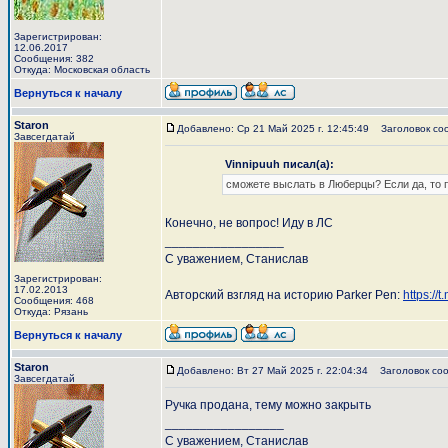
Зарегистрирован:
12.06.2017
Сообщения: 382
Откуда: Московская область
Вернуться к началу
Staron
Добавлено: Ср 21 Май 2025 г. 12:45:49
Заголовок со
Завсегдатай
Vinnipuuh писал(а):
сможете выслать в Люберцы? Если да, то п
Конечно, не вопрос! Иду в ЛС
_________________
С уважением, Станислав
Зарегистрирован:
17.02.2013
Авторский взгляд на историю Parker Pen:
https://
Сообщения: 468
Откуда: Рязань
Вернуться к началу
Staron
Добавлено: Вт 27 Май 2025 г. 22:04:34
Заголовок соо
Завсегдатай
Ручка продана, тему можно закрыть
_________________
С уважением, Станислав