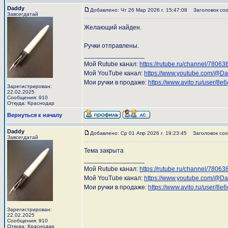
Daddy
Добавлено: Чт 26 Мар 2026 г. 15:47:08
Заголовок соо
Завсегдатай
Желающий найден.
Ручки отправлены.
_________________
Мой Rutube канал:
https://rutube.ru/channel/78063
Мой YouTube канал:
https://www.youtube.com/@D
Мои ручки в продаже:
https://www.avito.ru/user/
Зарегистрирован:
22.02.2025
Сообщения: 910
Откуда: Краснодар
Вернуться к началу
Daddy
Добавлено: Ср 01 Апр 2026 г. 19:23:45
Заголовок соо
Завсегдатай
Тема закрыта
_________________
Мой Rutube канал:
https://rutube.ru/channel/78063
Мой YouTube канал:
https://www.youtube.com/@D
Мои ручки в продаже:
https://www.avito.ru/user/
Зарегистрирован:
22.02.2025
Сообщения: 910
Откуда: Краснодар