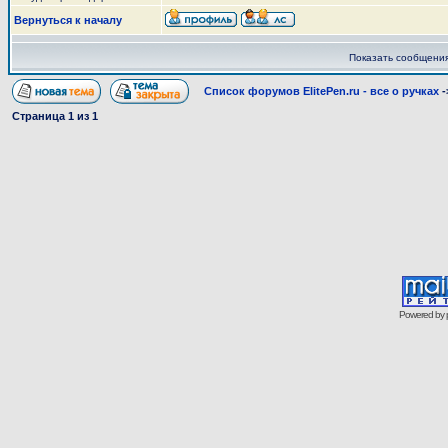
Вернуться к началу
Показать сообщени
Список форумов ElitePen.ru - все о ручках
-
Страница
1
из
1
Powered by