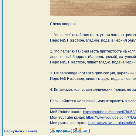
Слева направо:
1. "no name" китайская (есть утери лака на грип 
Перо №5 F жесткое, гладкое, подача чернил обил
2. "no name" китайская (есть притертость на кол
деревянный баррель (баррель целый), латунный
Перо №5, F жесткое, пишет гладко, подача черни
3. De cambridge (потерта грип секция, царапины 
Перо №5 F жесткое, пишет гладко, подача черни
4. Китайская, корпус металлический (новая, не з
Если найдется желающий, могу отправить в люб
_________________
Мой Rutube канал:
https://rutube.ru/channel/78063
Мой YouTube канал:
https://www.youtube.com/@D
Мои ручки в продаже:
https://www.avito.ru/user/
Вернуться к началу