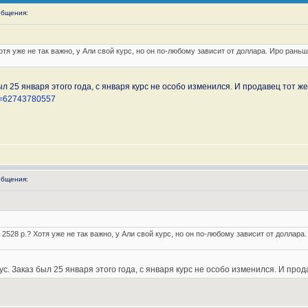
бщения:
Хотя уже не так важно, у Али свой курс, но он по-любому зависит от доллара. Иро рань
был 25 января этого года, с января курс не особо изменился. И продавец тот ж
id=62743780557
бщения:
 2528 р.? Хотя уже не так важно, у Али свой курс, но он по-любому зависит от доллара
ус. Заказ был 25 января этого года, с января курс не особо изменился. И про