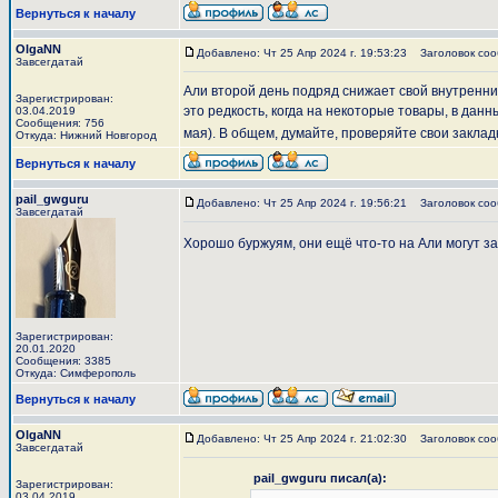
Вернуться к началу
OlgaNN
Добавлено: Чт 25 Апр 2024 г. 19:53:23
Заголовок соо
Завсегдатай
Али второй день подряд снижает свой внутренний 
Зарегистрирован:
это редкость, когда на некоторые товары, в данн
03.04.2019
Сообщения: 756
мая). В общем, думайте, проверяйте свои заклад
Откуда: Нижний Новгород
Вернуться к началу
pail_gwguru
Добавлено: Чт 25 Апр 2024 г. 19:56:21
Заголовок соо
Завсегдатай
Хорошо буржуям, они ещё что-то на Али могут за
Зарегистрирован:
20.01.2020
Сообщения: 3385
Откуда: Симферополь
Вернуться к началу
OlgaNN
Добавлено: Чт 25 Апр 2024 г. 21:02:30
Заголовок соо
Завсегдатай
pail_gwguru писал(а):
Зарегистрирован:
03.04.2019