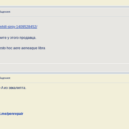
бщения:
unhill-siniy-1409528452/
ите у этого продавца.
esto hoc aere aeneaque libra
бщения:
 A из эвкалипта.
/t.me/penrepair