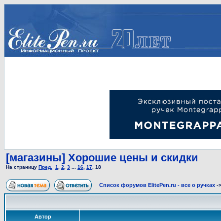
[магазины] Хорошие цены и скидки
На страницу
Пред.
1
,
2
,
3
...
16
,
17
,
18
Список форумов ElitePen.ru - все о ручках
-
Автор