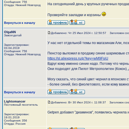
Сообщения: 756
На сегодняшний день у крупных ручечных прода
Откуда: Нижний Новгород
Проверяйте закладки и корзины
Вернуться к началу
OlgaNN
Добавлено: Чт 25 Июл 2024 г. 12:50:57
Заголовок со
Завсегдатай
У нас нет отдельной темы по магазинам Али, по
Зарегистрирован:
03.04.2019
Сообщения: 756
Пенстор выложил в продажу синие шариковые ст
Откуда: Нижний Новгород
https://sl.aliexpress.ru/p?key=wM9FsiU
Вдруг кому именно синие надо. Потому что черны
Они подходят для Пилот Метрополитен (Кокон), д
Могу сказать, что синий цвет чернил в японских 
- более синий, без фиолетового, если кому важно
Вернуться к началу
Lightomancer
Добавлено: Вт 30 Июл 2024 г. 11:08:37
Заголовок соо
Постоянный посетитель
Getpen добавил "диаминов", появились чернила из
Зарегистрирован:
19.01.2019
Сообщения: 356
Откуда: Россия