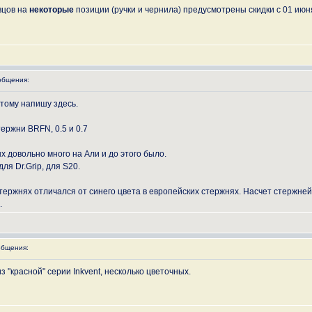
вцов на
некоторые
позиции (ручки и чернила) предусмотрены скидки с 01 июн
общения:
этому напишу здесь.
ержни BRFN, 0.5 и 0.7
х довольно много на Али и до этого было.
ля Dr.Grip, для S20.
стержнях отличался от синего цвета в европейских стержнях. Насчет стержней
.
бщения:
 "красной" серии Inkvent, несколько цветочных.