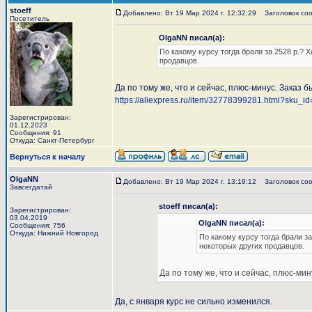
stoeff
Добавлено: Вт 19 Мар 2024 г. 12:32:29
Заголовок соо
Посетитель
OlgaNN писал(а):
По какому курсу тогда брали за 2528 р.? 
продавцов.
Да по тому же, что и сейчас, плюс-минус. Заказ 
https://aliexpress.ru/item/32778399281.html?sku_
Зарегистрирован:
01.12.2023
Сообщения: 91
Откуда: Санкт-Петербург
Вернуться к началу
OlgaNN
Добавлено: Вт 19 Мар 2024 г. 13:19:12
Заголовок соо
Завсегдатай
stoeff писал(а):
Зарегистрирован:
03.04.2019
OlgaNN писал(а):
Сообщения: 756
Откуда: Нижний Новгород
По какому курсу тогда брали за
некоторых других продавцов.
Да по тому же, что и сейчас, плюс-мин
Да, с января курс не сильно изменился.