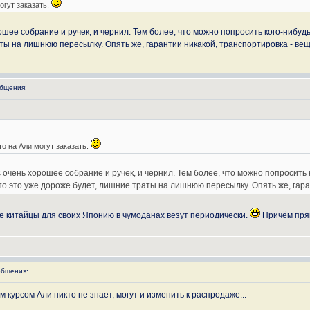
огут заказать.
ошее собрание и ручек, и чернил. Тем более, что можно попросить кого-нибуд
ты на лишнюю пересылку. Опять же, гарантии никакой, транспортировка - вещ
бщения:
о на Али могут заказать.
 очень хорошее собрание и ручек, и чернил. Тем более, что можно попросить 
то это уже дороже будет, лишние траты на лишнюю пересылку. Опять же, гара
е китайцы для своих Японию в чумоданах везут периодически.
Причём прям
бщения:
м курсом Али никто не знает, могут и изменить к распродаже...