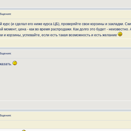
бщения:
курс (и сделал его ниже курса ЦБ), проверяйте свои корзины и закладки. Скид
ый момент, цена - как во время распродажи. Как долго это будет - неизвестно.
ки и корзины, успевайте, если есть такая возможность и есть желание
бщения:
казать.
бщения: