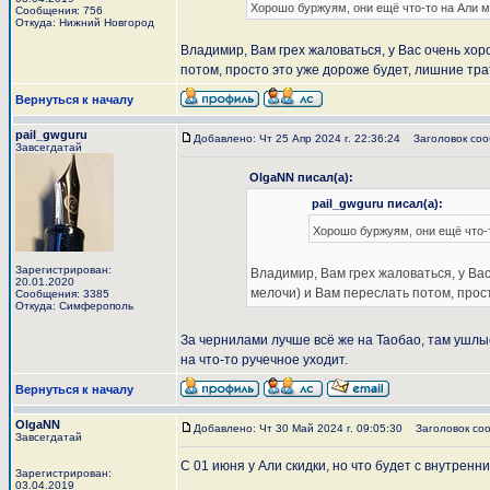
Хорошо буржуям, они ещё что-то на Али м
Сообщения: 756
Откуда: Нижний Новгород
Владимир, Вам грех жаловаться, у Вас очень хор
потом, просто это уже дороже будет, лишние тра
Вернуться к началу
pail_gwguru
Добавлено: Чт 25 Апр 2024 г. 22:36:24
Заголовок соо
Завсегдатай
OlgaNN писал(а):
pail_gwguru писал(а):
Хорошо буржуям, они ещё что-т
Зарегистрирован:
Владимир, Вам грех жаловаться, у Вас
20.01.2020
мелочи) и Вам переслать потом, прос
Сообщения: 3385
Откуда: Симферополь
За чернилами лучше всё же на Таобао, там ушлы
на что-то ручечное уходит.
Вернуться к началу
OlgaNN
Добавлено: Чт 30 Май 2024 г. 09:05:30
Заголовок соо
Завсегдатай
С 01 июня у Али скидки, но что будет с внутренни
Зарегистрирован:
03.04.2019