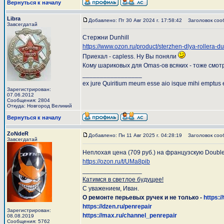
Вернуться к началу
Libra
Добавлено: Пт 30 Авг 2024 г. 17:58:42
Заголовок соо
Завсегдатай
Стержни Dunhill
https://www.ozon.ru/product/sterzhen-dlya-rollera-d
Приехал - capless. Ну Вы поняли
Кому шариковых для Omas-ов всяких - тоже смотр
_________________
ex jure Quiritium meum esse aio isque mihi emptus 
Зарегистрирован:
07.06.2012
Сообщения: 2804
Откуда: Новгород Великий
Вернуться к началу
ZoNdeR
Добавлено: Пн 11 Авг 2025 г. 04:28:19
Заголовок соо
Завсегдатай
Неплохая цена (709 руб.) на французскую Double
https://ozon.ru/t/UMa8pib
_________________
Катимся в светлое будущее!
С уважением, Иван.
О ремонте перьевых ручек и не только -
https:/
https://dzen.ru/penrepair
Зарегистрирован:
https://max.ru/channel_penrepair
08.08.2019
Сообщения: 5762