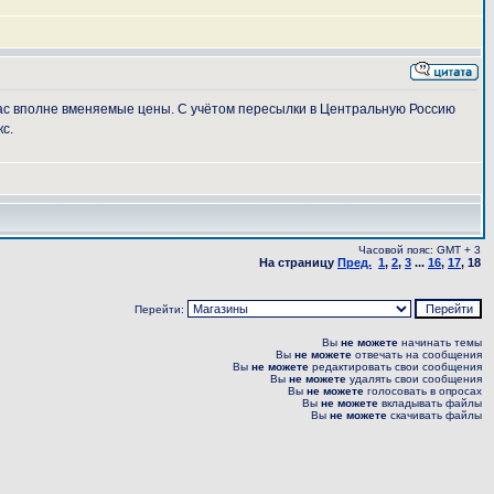
ас вполне вменяемые цены. С учётом пересылки в Центральную Россию
с.
Часовой пояс: GMT + 3
На страницу
Пред.
1
,
2
,
3
...
16
,
17
,
18
Перейти:
Вы
не можете
начинать темы
Вы
не можете
отвечать на сообщения
Вы
не можете
редактировать свои сообщения
Вы
не можете
удалять свои сообщения
Вы
не можете
голосовать в опросах
Вы
не можете
вкладывать файлы
Вы
не можете
скачивать файлы