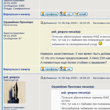
Зарегистрирован:
20.01.2020
Сообщения: 3385
Откуда: Симферополь
Вернуться к началу
Оружейник Просперо
Добавлено: Чт 09 Апр 2026 г. 16:32:35
Заголовок сооб
Посетитель
pail_gwguru писал(а):
Зарегистрирован:
08.01.2026
Пользую айронгаловые чернилы KWZ в винтажно
Сообщения: 67
Нет, тут как и с байками про пожирающие са
забивании на своевременный уход).
Наверно, качественные. У них может быть доба
+2. Но это только предположение. А Hero 234 нав
А пигментные ещё более стойкие к смыванию?
Вернуться к началу
pail_gwguru
Добавлено: Чт 09 Апр 2026 г. 16:56:15
Заголовок сооб
Завсегдатай
Оружейник Просперо писал(а):
pail_gwguru писал(а):
Пользую айронгаловые чернилы KWZ в 
кстати.
Нет, тут как и с байками про пожира
Зарегистрирован:
безолаберном забивании на своеврем