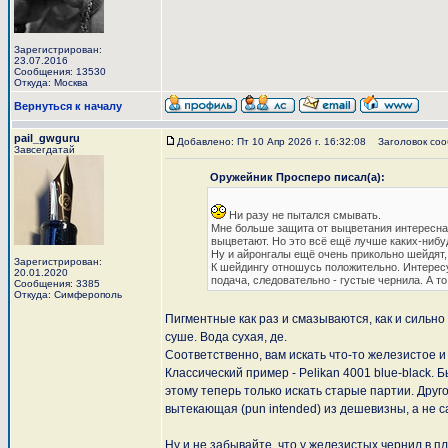
Зарегистрирован:
23.07.2016
Сообщения: 13530
Откуда: Москва
Вернуться к началу
pail_gwguru
Добавлено: Пт 10 Апр 2026 г. 16:32:08
Заголовок сооб
Завсегдатай
Оружейник Просперо писал(а):
Ни разу не пытался смывать.
Мне больше защита от выцветания интересна,
выцветают. Но это всё ещё лучше каких-нибу
Ну и айронгалы ещё очень прикольно шейдят,
Зарегистрирован:
К шейдингу отношусь положительно. Интерес
20.01.2020
подача, следовательно - густые чернила. А т
Сообщения: 3385
Откуда: Симферополь
Пигментные как раз и смазываются, как и сильно
суше. Вода сухая, де.
Соответственно, вам искать что-то железистое и 
Классический пример - Pelikan 4001 blue-black.
этому теперь только искать старые партии. Друг
вытекающая (pun intended) из дешевизны, а не с
Ну и не забывайте, что у железистых чернил в пл