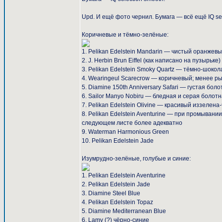
Upd. И ещё фото чернил. Бумага — всё ещё IQ sele
Коричневые и тёмно-зелёные:
1. Pelikan Edelstein Mandarin — чистый оранжев
2. J. Herbin Brun Eiffel (как написано на пузырьке
3. Pelikan Edelstein Smoky Quartz — тёмно-шоко
4. Wearingeul Scarecrow — коричневый; менее ры
5. Diamine 150th Anniversary Safari — густая бол
6. Sailor Manyo Nobiru — бледная и серая болот
7. Pelikan Edelstein Olivine — красивый иззеле
8. Pelikan Edelstein Aventurine — при промывани
следующем листе более адекватно
9. Waterman Harmonious Green
10. Pelikan Edelstein Jade
Изумрудно-зелёные, голубые и синие:
1. Pelikan Edelstein Aventurine
2. Pelikan Edelstein Jade
3. Diamine Steel Blue
4. Pelikan Edelstein Topaz
5. Diamine Mediterranean Blue
6. Lamy (?) чёрно-синие