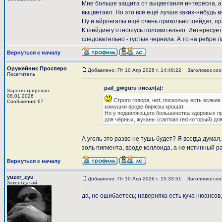
Мне больше защита от выцветания интересна, а 
выцветают. Но это всё ещё лучше каких-нибудь к
Ну и айронгалы ещё очень прикольно шейдят, пра
К шейдингу отношусь положительно. Интересует 
следовательно - густые чернила. А то на ребре 
Вернуться к началу
Оружейник Просперо
Добавлено: Пт 10 Апр 2026 г. 14:48:22
Заголовок сооб
Посетитель
pail_gwguru писал(а):
Зарегистрирован:
08.01.2026
Строго говоря, нет, поскольку есть всякие
Сообщения: 67
камушки вроде бирюзы крошат.
Но у подавляющего большинства здоровых про
для чёрных, жуканы (carmian red который) для 
А уголь это разве не тушь будет? Я всегда думал
золь пигмента, вроде коллоида, а не истинный р
Вернуться к началу
yuzer_zyu
Добавлено: Пт 10 Апр 2026 г. 15:33:51
Заголовок соо
Завсегдатай
да, не ошибаетесь; наверняка есть куча нюансов,