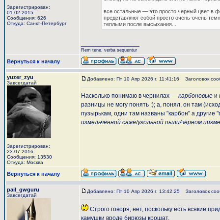
Зарегистрирован:
все остальные — это просто черный цвет в ф
01.02.2015
представляют собой просто очень-очень тем
Сообщения: 626
Откуда: Санкт-Петербург
теплыми после высыхания...
_________________
Rem tene, verba sequentur
Вернуться к началу
yuzer_zyu
Добавлено: Пт 10 Апр 2026 г. 11:41:16
Заголовок соо
Завсегдатай
Насколько понимаю в чернилах —
карбоновые
и
разницы не могу понять :); а, понял, он там (и
пузырькам, одни там названы "карбон" а другие "
измельчённой саже/угольной пыли/чёрном пигм
Зарегистрирован:
23.07.2016
Сообщения: 13530
Откуда: Москва
Вернуться к началу
pail_gwguru
Добавлено: Пт 10 Апр 2026 г. 13:42:25
Заголовок соо
Завсегдатай
Строго говоря, нет, поскольку есть всякие пр
камушки вроде бирюзы крошат.