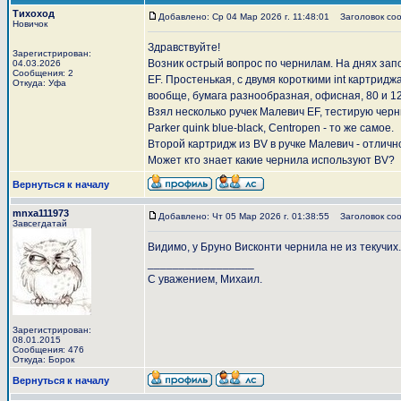
Тихоход
Добавлено: Ср 04 Мар 2026 г. 11:48:01
Заголовок соо
Новичок
Здравствуйте!
Зарегистрирован:
Возник острый вопрос по чернилам. На днях запол
04.03.2026
Сообщения: 2
EF. Простенькая, с двумя короткими int картрид
Откуда: Уфа
вообще, бумага разнообразная, офисная, 80 и 12
Взял несколько ручек Малевич EF, тестирую чер
Parker quink blue-black, Centropen - то же самое.
Второй картридж из BV в ручке Малевич - отличн
Может кто знает какие чернила используют BV?
Вернуться к началу
mnxa111973
Добавлено: Чт 05 Мар 2026 г. 01:38:55
Заголовок соо
Завсегдатай
Видимо, у Бруно Висконти чернила не из текучих
_________________
С уважением, Михаил.
Зарегистрирован:
08.01.2015
Сообщения: 476
Откуда: Борок
Вернуться к началу