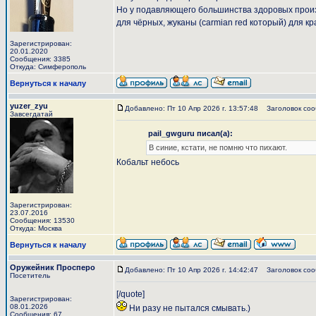
Но у подавляющего большинства здоровых произв
для чёрных, жуканы (carmian red который) для кра
Зарегистрирован:
20.01.2020
Сообщения: 3385
Откуда: Симферополь
Вернуться к началу
yuzer_zyu
Добавлено: Пт 10 Апр 2026 г. 13:57:48
Заголовок соо
Завсегдатай
pail_gwguru писал(а):
В синие, кстати, не помню что пихают.
Кобальт небось
Зарегистрирован:
23.07.2016
Сообщения: 13530
Откуда: Москва
Вернуться к началу
Оружейник Просперо
Добавлено: Пт 10 Апр 2026 г. 14:42:47
Заголовок сооб
Посетитель
[/quote]
Зарегистрирован:
08.01.2026
Ни разу не пытался смывать.)
Сообщения: 67