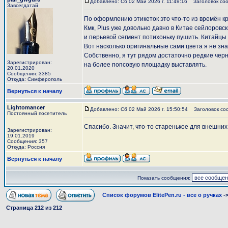
Добавлено: Сб 02 Май 2026 г. 11:49:16
Заголовок соо
Завсегдатай
По оформлению этикеток это что-то из времён кр
Кмк, Plus уже довольно давно в Китае сейлоровс
и перьевой сегмент потихоньку пушить. Китайцы 
Вот насколько оригинальные сами цвета я не зна
Собственно, я тут рядом достаточно редкие чер
Зарегистрирован:
на более попсовую площадку выставлять.
20.01.2020
Сообщения: 3385
Откуда: Симферополь
Вернуться к началу
Lightomancer
Добавлено: Сб 02 Май 2026 г. 15:50:54
Заголовок со
Постоянный посетитель
Спасибо. Значит, что-то старенькое для внешних 
Зарегистрирован:
19.01.2019
Сообщения: 357
Откуда: Россия
Вернуться к началу
Показать сообщения:
Список форумов ElitePen.ru - все о ручках
-
Страница
212
из
212