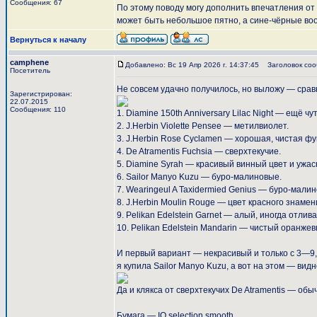
Сообщения: 67
По этому поводу могу дополнить впечатления от 
может быть небольшое пятно, а сине-чёрные во
Вернуться к началу
camphene
Добавлено: Вс 19 Апр 2026 г. 14:37:45
Заголовок соо
Посетитель
Не совсем удачно получилось, но выложу — срав
Зарегистрирован:
22.07.2015
Сообщения: 110
1. Diamine 150th Anniversary Lilac Night — ещё ч
2. J.Herbin Violette Pensee — метилвиолет.
3. J.Herbin Rose Cyclamen — хорошая, чистая фу
4. De Atramentis Fuchsia — сверхтекучие.
5. Diamine Syrah — красивый винный цвет и ужас
6. Sailor Manyo Kuzu — буро-малиновые.
7. Wearingeul A Taxidermied Genius — буро-мал
8. J.Herbin Moulin Rouge — цвет красного знаме
9. Pelikan Edelstein Garnet — алый, иногда отл
10. Pelikan Edelstein Mandarin — чистый оранжев
И первый вариант — некрасивый и только с 3—9,
я купила Sailor Manyo Kuzu, а вот на этом — вид
Да и клякса от сверхтекучих De Atramentis — обы
Бумага — IQ selection smooth.