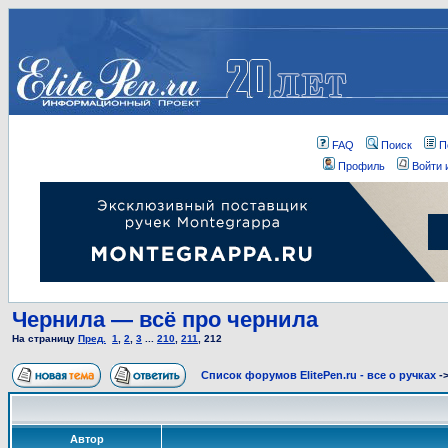
FAQ
Поиск
П
Профиль
Войти 
Чернила — всё про чернила
На страницу
Пред.
1
,
2
,
3
...
210
,
211
,
212
Список форумов ElitePen.ru - все о ручках
-
Автор