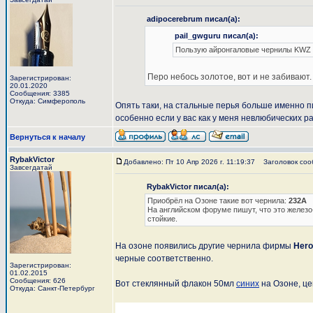
adipocerebrum писал(а):
pail_gwguru писал(а):
Пользую айронгаловые чернилы KWZ в 
Перо небось золотое, вот и не забивают.
Зарегистрирован:
20.01.2020
Сообщения: 3385
Откуда: Симферополь
Опять таки, на стальные перья больше именно пи
особенно если у вас как у меня невлюбических р
Вернуться к началу
RybakVictor
Добавлено: Пт 10 Апр 2026 г. 11:19:37
Заголовок сооб
Завсегдатай
RybakVictor писал(а):
Приобрёл на Озоне такие вот чернила:
232А
На английском форуме пишут, что это желез
стойкие.
На озоне появились другие чернила фирмы
Hero
черные соответственно.
Зарегистрирован:
01.02.2015
Сообщения: 626
Вот стеклянный флакон 50мл
синих
на Озоне, цен
Откуда: Санкт-Петербург