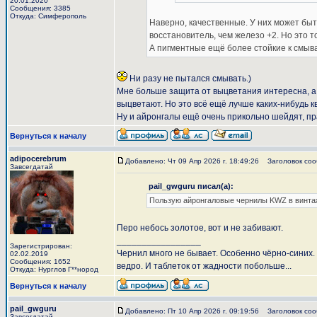
20.01.2020
Сообщения: 3385
Откуда: Симферополь
Наверно, качественные. У них может бы
восстановитель, чем железо +2. Но это т
А пигментные ещё более стойкие к смы
Ни разу не пытался смывать.)
Мне больше защита от выцветания интересна, а 
выцветают. Но это всё ещё лучше каких-нибудь к
Ну и айронгалы ещё очень прикольно шейдят, пр
Вернуться к началу
adipocerebrum
Добавлено: Чт 09 Апр 2026 г. 18:49:26
Заголовок соо
Завсегдатай
pail_gwguru писал(а):
Пользую айронгаловые чернилы KWZ в винтажн
Перо небось золотое, вот и не забивают.
_________________
Зарегистрирован:
Чернил много не бывает. Особенно чёрно-синих.
02.02.2019
Сообщения: 1652
ведро. И таблеток от жадности побольше...
Откуда: Нурглов Г**нород
Вернуться к началу
pail_gwguru
Добавлено: Пт 10 Апр 2026 г. 09:19:56
Заголовок соо
Завсегдатай