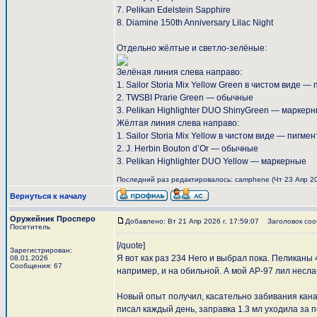
7. Pelikan Edelstein Sapphire
8. Diamine 150th Anniversary Lilac Night
Отдельно жёлтые и светло-зелёные:
Зелёная линия слева направо:
1. Sailor Storia Mix Yellow Green в чистом виде 
2. TWSBI Prarie Green — обычные
3. Pelikan Highlighter DUO ShinyGreen — маркер
Жёлтая линия слева направо:
1. Sailor Storia Mix Yellow в чистом виде — пигм
2. J. Herbin Bouton dʼOr — обычные
3. Pelikan Highlighter DUO Yellow — маркерные
Последний раз редактировалось: camphene (Чт 23 Апр 2026
Вернуться к началу
Оружейник Просперо
Добавлено: Вт 21 Апр 2026 г. 17:59:07
Заголовок сооб
Посетитель
[/quote]
Зарегистрирован:
Я вот как раз 234 Hero и выбрал пока. Пеликаны
08.01.2026
Сообщения: 67
например, и на обильной. А мой АР-97 лил неслаб
Новый опыт получил, касательно забивания канал
писал каждый день, заправка 1.3 мл уходила за