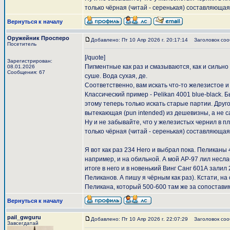
только чёрная (читай - серенькая) составляющая,
Вернуться к началу
Оружейник Просперо
Добавлено: Пт 10 Апр 2026 г. 20:17:14
Заголовок сооб
Посетитель
[/quote]
Зарегистрирован:
Пигментные как раз и смазываются, как и сильно
08.01.2026
Сообщения: 67
суше. Вода сухая, де.
Соответственно, вам искать что-то железистое и 
Классический пример - Pelikan 4001 blue-black.
этому теперь только искать старые партии. Друг
вытекающая (pun intended) из дешевизны, а не с
Ну и не забывайте, что у железистых чернил в пл
только чёрная (читай - серенькая) составляющая, 
Я вот как раз 234 Hero и выбрал пока. Пеликаны
например, и на обильной. А мой АР-97 лил неслаб
итоге в него и в новенький Винг Санг 601А залил
Пеликанов. А пишу я чёрным как раз). Кстати, на
Пеликана, который 500-600 там же за сопостави
Вернуться к началу
pail_gwguru
Добавлено: Пт 10 Апр 2026 г. 22:07:29
Заголовок соо
Завсегдатай