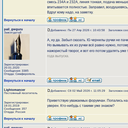
смесь 234А и 232А, линия тонкая, подача меньше,
впитывается полностью. Заправил, воодушевясь,
Вдруг кому надо, на заметку.
Вернуться к началу
pail_gwguru
Добавлено: Пн 27 Апр 2026 г. 10:43:58
Заголовок соо
Завсегдатай
А, ну да. Забыл сказать. IG чернилы ручки не пач
Но вымывать их из ручки всё равно нужно, пото
нажористый творог, и вот его потом удалять уже
года выпуска.
Зарегистрирован:
20.01.2020
Сообщения: 3385
Откуда: Симферополь
Вернуться к началу
Lightomancer
Добавлено: Сб 02 Май 2026 г. 11:05:29
Заголовок соо
Постоянный посетитель
Приветствую уважаемых форумчан. Попались на
Зарегистрирован:
уверен. Кто-нибудь с такими уже знаком?
19.01.2019
Сообщения: 357
Откуда: Россия
Вернуться к началу
pail_gwguru