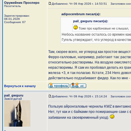
Оружейник Просперо
Добавлено: Чт 09 Апр 2026 г. 14:53:51
Заголовок сооб
Посетитель
adipocerebrum писал(а):
Зарегистрирован:
08.01.2026
pail_gwguru писал(а):
Сообщения: 67
Тоже про карбоновые не слышал,
Небось название осталось со времен как
Гугель утверждает, что углерод в качест
Там, скорее всего, не углерод как простое вещест
Ферро-галловые, например, работают так: раств
относительно растворимы. На воздухе окисляется
нерастворимы. Я сам их пробовал делать из гра
железа +3, я так полагаю. Кстати, 234 Hero дов
действительно подзабивают фидер. Как по мне - 
Вернуться к началу
pail_gwguru
Добавлено: Чт 09 Апр 2026 г. 15:14:24
Заголовок соо
Завсегдатай
Пользую айронгаловые чернилы KWZ в винтажной A
Нет, тут как и с байками про пожирающие саки 
забивании на своевременный уход).