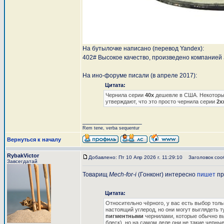
На бутылочке написано (перевод Yandex):
402# Высокое качество, произведено компанией
На ино-форуме писали (в апреле 2017):
Цитата:
Чернила серии
40х
дешевле в США. Некоторые
утверждают, что это просто чернила серии
2х
_________________
Rem tene, verba sequentur
Вернуться к началу
RybakVictor
Добавлено: Пт 10 Апр 2026 г. 11:29:10
Заголовок соо
Завсегдатай
Товарищ
Mech-for-i
(Гонконг) интересно
пишет
пр
Цитата:
Относительно чёрного, у вас есть выбор тол
настоящий углерод, но они могут выглядеть т
пигментными
чернилами, которые обычно в
блеск), но на самом деле они не такие черные