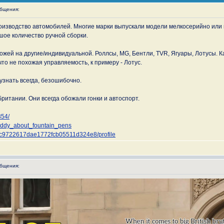
бщения:
оизводство автомобилей. Многие марки выпускали модели мелкосерийно или 
ое количество ручной сборки.
ей на другие/индивидуальной. Роллсы, МG, Бентли, TVR, Ягуары, Лотусы. Как
то не похожая управляемость, к примеру - Лотус.
знать всегда, безошибочно.
британии. Они всегда обожали гонки и автоспорт.
854/
addy_about_fountain_pens
8e6c9722617dae1772fcb05511d324e8/profile
бщения: