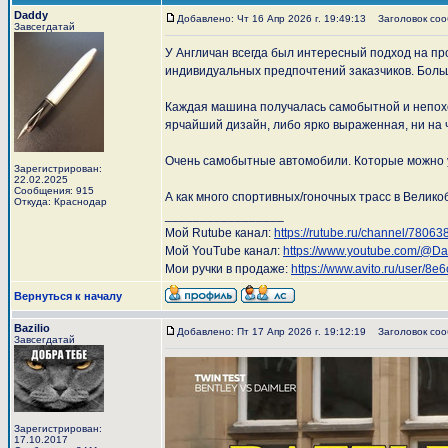
Daddy
Добавлено: Чт 16 Апр 2026 г. 19:49:13
Заголовок соо
Завсегдатай
У Англичан всегда был интересный подход на пр
индивидуальных предпочтений заказчиков. Больш
Каждая машина получалась самобытной и непохож
ярчайший дизайн, либо ярко выраженная, ни на ч
Очень самобытные автомобили. Которые можно у
Зарегистрирован:
22.02.2025
Сообщения: 915
А как много спортивных/гоночных трасс в Велико
Откуда: Краснодар
_________________
Мой Rutube канал:
https://rutube.ru/channel/78063
Мой YouTube канал:
https://www.youtube.com/@D
Мои ручки в продаже:
https://www.avito.ru/user/
Вернуться к началу
Bazilio
Добавлено: Пт 17 Апр 2026 г. 19:12:19
Заголовок соо
Завсегдатай
Зарегистрирован:
17.10.2017