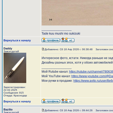
_________________
Tade kuu mushi mo sukizuki
Вернуться к началу
Daddy
Добавлено: Сб 18 Апр 2026 г. 06:38:48
Заголовок соо
Завсегдатай
Интересное фото, кстати. Никогда раньше не за
Дизайны разных эпох, хотя у обоих автомобилей
_________________
Мой Rutube канал:
https://rutube.ru/channel/78063
Мой YouTube канал:
https://www.youtube.com/@D
Мои ручки в продаже:
https://www.avito.ru/user/
Зарегистрирован:
22.02.2025
Сообщения: 915
Откуда: Краснодар
Вернуться к началу
Bazilio
Добавлено: Сб 18 Апр 2026 г. 09:44:26
Заголовок соо
Завсегдатай