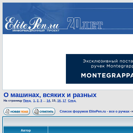
О машинах, всяких и разных
На страницу
Пред.
1
,
2
,
3
...
14
,
15
,
16
,
17
След.
Список форумов ElitePen.ru - все о ручках
-
Автор