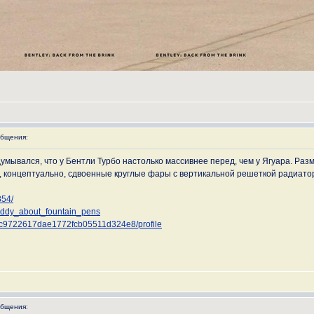
бщения:
думывался, что у Бентли Турбо настолько массивнее перед, чем у Ягуара. Ра
, концептуально, сдвоенные круглые фары с вертикальной решеткой радиато
854/
addy_about_fountain_pens
8e6c9722617dae1772fcb05511d324e8/profile
бщения: