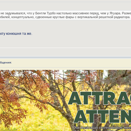
 не задумывался, что у Бентли Турбо настолько массивнее перед, чем у Ягуара. Разм
обилей, концептуально, сдвоенные круглые фары с вертикальной решеткой радиатора.
акту конюшня та же.
бщения: