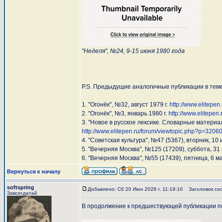
"Неделя", №24, 9-15 июня 1980 года
P.S. Предыдущие аналогичные публикации в тем
1. "Огонёк", №32, август 1979 г.
http://www.elitepe
2. "Огонёк", №3, январь 1980 г.
http://www.elitepe
3. "Новое в русское лексике. Словарные материалы
http://www.elitepen.ru/forum/viewtopic.php?p=320
4. "Советская культура", №47 (5367), вторник, 10
5. "Вечерняя Москва", №125 (17209), суббота, 31
6. "Вечерняя Москва", №55 (17439), пятница, 6 м
Вернуться к началу
softspring
Добавлено: Сб 20 Июн 2026 г. 11:19:10
Заголовок со
Завсегдатай
В продолжение к предшествующей публикации п