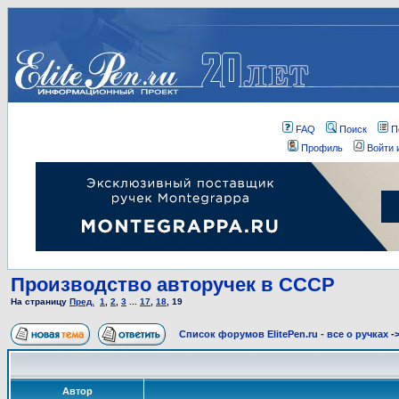
FAQ
Поиск
П
Профиль
Войти 
Производство авторучек в СССР
На страницу
Пред.
1
,
2
,
3
...
17
,
18
,
19
Список форумов ElitePen.ru - все о ручках
-
Автор