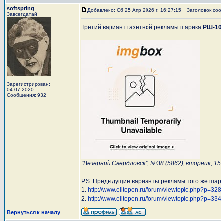
softspring
Добавлено: Сб 25 Апр 2026 г. 16:27:15
Заголовок соо
Завсегдатай
Третий вариант газетной рекламы шарика
РШ-1
Зарегистрирован:
04.07.2020
Сообщения: 932
"Вечерний Свердловск", №38 (5862), вторник, 1
P.S. Предыдущие варианты рекламы того же шар
1.
http://www.elitepen.ru/forum/viewtopic.php?p=3
2.
http://www.elitepen.ru/forum/viewtopic.php?p=3
Вернуться к началу