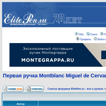
FAQ
Поиск
П
Профиль
Войти 
Первая ручка Montblanc Miguel de Cerva
Список форумов ElitePen.ru - все о ручках
-
Автор