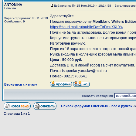
ANTONINA
Добавлено: Пт 15 Ноя 2019 г. 18:14:58
Заголовок сооб
Новичок
Здравствуйте.
Зарегистрирован: 08.11.2019
Продаю перьевую ручку
Montblanc Writers Editi
Сообщения: 9
https://cloud.mail.ru/public/3vcE/rFmuXKLYw
Почти не была использована. Долгое время прол
Корпус инструмента выполнен из мраморно-кори
Изготовлен вручную.
Перо из 18-каратного золота покрыто тонкой гр
Ручка входила в коллекцию которая была лимитир
Цена - 50 000 руб.
Доставка DHL в любой город за счет покупателя. 
Почта-tsapenko.yaroslav@mail.ru
Номер- 89215788641
Вернуться к началу
Показать сообщения:
Список форумов ElitePen.ru - все о ручках
-
Страница
1
из
1